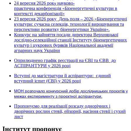
24 вересня 2026 рок
науково-
у
практична конференція «Біоенергетичні культури в
контексті декарбонізації»
23 вересня 2026 року
День поля – 2026 «Біоенергетичні
культури: сучасна селекція, технології вирощування та
перспективи розвитку біоенергетики України».
Конкурс на зайняття посади директора Верхняцької
дослідно-селекційної станції Інституту біоенергетичних
культур і цукрових буряків Національної академії
аграрних наук України
Оприлюднено графік реєстрації на ЄВІ та ЄВВ до
АСПІРАНТУРИ у 2026 році
Вступні до магістратури й аспірантури: єдиний
вступний іспит (ЄВІ) у 2026 році
МОН розпочало конкурсний добір дослідницьких проєктів у
межах експерименту з проєктної аспірантури.
Пропонуємо для реалізації розсаду однорічних і
дворічних рослин стевії, ейхорнії, насіння стевії і сухий
лист
Інститут пропонує