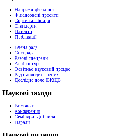
Напрями діяльності
Фінансовані проєкти
Сорти та гібриди
Стандарти
Патенти
Публікації
Вчена рада
Спецрада
Разові спецради
Аспірантура
Освітньо-науковий процес
Рада молодих вчених
Дослідне поле ІБКіЦБ
Наукові заходи
Виставки
Конференції
Семінари, Дні поля
Наради
Наукові видання