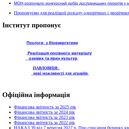
МОН розпочало конкурсний добір дослідницьких проєктів у 
Пропонуємо для реалізації розсаду однорічних і дворічних р
Інститут пропонує
Послуги з біоенергетики
Реалізація посівного матеріалу
озимих та ярих культур
ПАВЛОВНІЯ:
нові можливості для аграріїв
Офіційна інформація
Фінансова звітность за 2025 рік
Фінансова звітність за 2024 рік
Фінансова звітність за 2023 рік
Фінансова звітність за 2022 рік
НАКАЗ 39 від 7 вересня 2022 р. Про списання будинку к