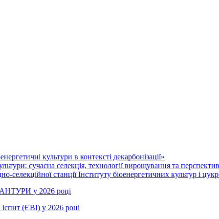
нергетичні культури в контексті декарбонізації»
ультури: сучасна селекція, технології вирощування та перспекти
но-селекційної станції Інституту біоенергетичних культур і цукр
РАНТУРИ у 2026 році
іспит (ЄВІ) у 2026 році