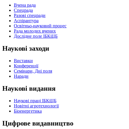
Вчена рада
Спецрада
Разові спецради
Аспірантура
Освітньо-науковий процес
Рада молодих вчених
Дослідне поле ІБКіЦБ
Наукові заходи
Виставки
Конференції
Семінари, Дні поля
Наради
Наукові видання
Наукові праці ІБКіЦБ
Новітні агротехнології
Бiоенергетика
Цифрове видавництво