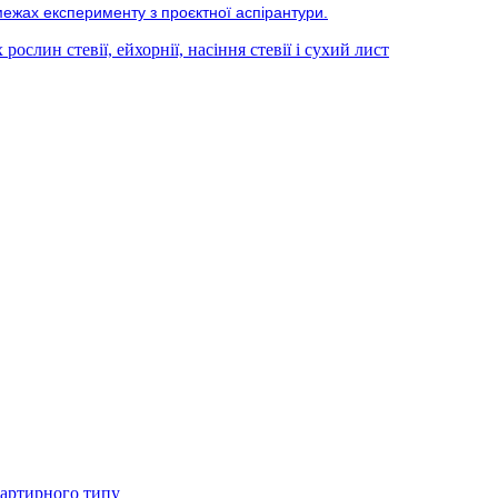
межах експерименту з проєктної аспірантури.
ослин стевії, ейхорнії, насіння стевії і сухий лист
вартирного типу