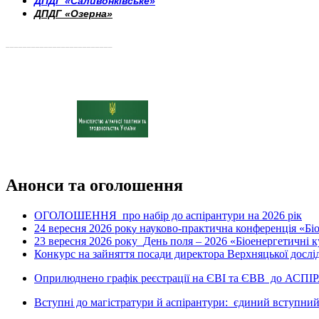
ДПДГ «Саливонківське»
ДПДГ «Озерна»
_________________________
Анонси та оголошення
ОГОЛОШЕННЯ про набір до аспірантури на 2026 рік
24 вересня 2026 рок
науково-практична конференція «Біое
у
23 вересня 2026 року
День поля – 2026 «Біоенергетичні к
Конкурс на зайняття посади директора Верхняцької дослід
Оприлюднено графік реєстрації на ЄВІ та ЄВВ до АСПІ
Вступні до магістратури й аспірантури: єдиний вступний 