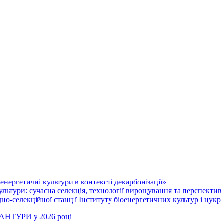
нергетичні культури в контексті декарбонізації»
ультури: сучасна селекція, технології вирощування та перспекти
но-селекційної станції Інституту біоенергетичних культур і цукр
РАНТУРИ у 2026 році