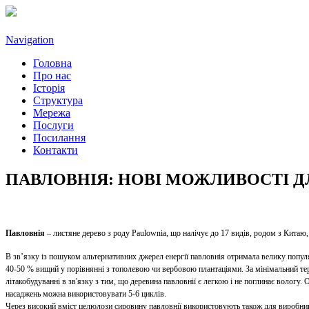
Navigation
Головна
Про нас
Історія
Структура
Мережа
Послуги
Посилання
Контакти
ПАВЛОВНІЯ: НОВІ МОЖЛИВОСТІ ДЛ
Павловнія
– листяне дерево з роду Paulownia, що налічує до 17 видів, родом з Китаю,
В зв’язку із пошуком альтернативних джерел енергії павловнія отримала велику популярн
40-50 % вищий у порівнянні з тополевою чи вербовою плантаціями. За мінімальний термі
літакобудуванні в зв'язку з тим, що деревина павловнії є легкою і не поглинає вологу
насаджень можна використовувати 5-6 циклів.
Через високий вміст целюлози сировину павловнії використовують також для виробниц