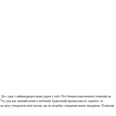
 Це є одне з найшвидкоросліших дерев у світі. Ріст біомаси павловнієвої плантації на
3
м
/га, яка має значний попит в меблевій, будівельній промисловості, корабле- та
ісля зрізу утворюють нові пагони, що не потребує створення нових насаджень. Плантації