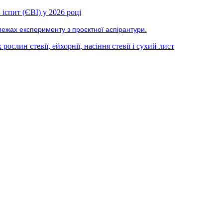
іспит (ЄВІ) у 2026 році
межах експерименту з проєктної аспірантури.
ослин стевії, ейхорнії, насіння стевії і сухий лист