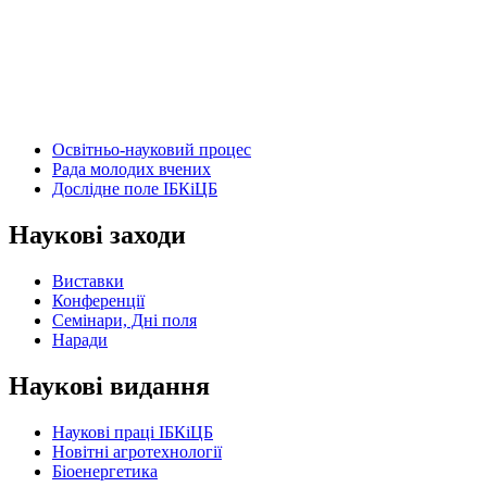
Освітньо-науковий процес
Рада молодих вчених
Дослідне поле ІБКіЦБ
Наукові заходи
Виставки
Конференції
Семінари, Дні поля
Наради
Наукові видання
Наукові праці ІБКіЦБ
Новітні агротехнології
Бiоенергетика