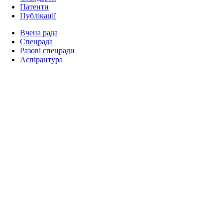
Патенти
Публікації
Вчена рада
Спецрада
Разові спецради
Аспірантура