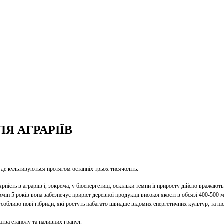
Я АГРАРІЇВ
 де культивуються протягом останніх трьох тисячоліть.
ість в аграріїв і, зокрема, у біоенергетиці, оскільки темпи її приросту дійсно вражають.
н 5 років вона забезпечує приріст деревної продукції високої якості в обсязі 400-500 
. Особливо нові гібриди, які ростуть набагато швидше відомих енергетичних культур, та п
тва етанолу та паливних гранул.