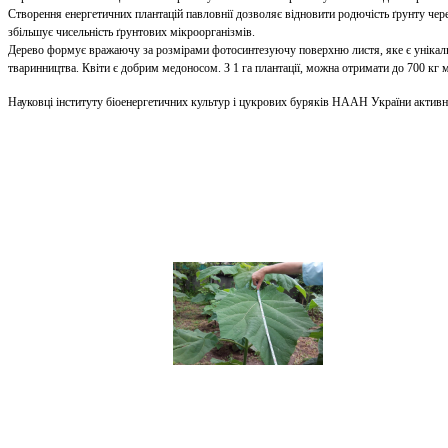
Створення енергетичних плантацій павловнії дозволяє відновити родючість ґрунту через
збільшує чисельність ґрунтових мікроорганізмів.
Дерево формує вражаючу за розмірами фотосинтезуючу поверхню листя, яке є унікальн
тваринництва. Квіти є добрим медоносом. З 1 га плантації, можна отримати до 700 кг 
Науковці інституту біоенергетичних культур і цукрових буряків НААН України активн