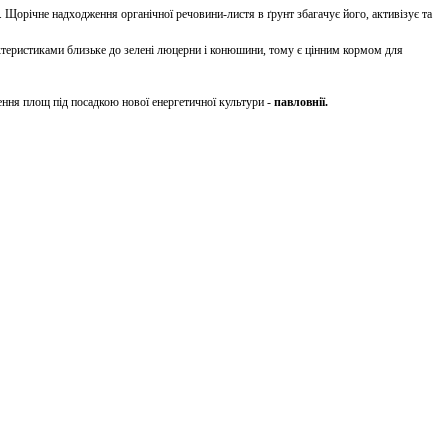
. Щорічне надходження органічної речовини-листя в ґрунт збагачує його, активізує та
ктеристиками близьке до зелені люцерни і конюшини, тому є цінним кормом для
ння площ під посадкою нової енергетичної культури -
павловнії.