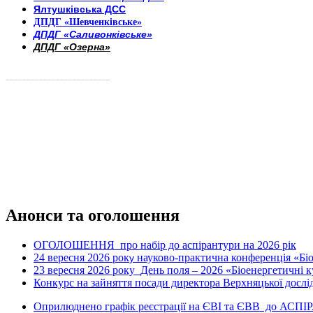
Ялтушківська ДСС
ДПДГ «Шевченківське»
ДПДГ «Саливонківське»
ДПДГ «Озерна»
_________________________
Анонси та оголошення
ОГОЛОШЕННЯ про набір до аспірантури на 2026 рік
24 вересня 2026 рок
науково-практична конференція «Біое
у
23 вересня 2026 року
День поля – 2026 «Біоенергетичні к
Конкурс на зайняття посади директора Верхняцької дослід
Оприлюднено графік реєстрації на ЄВІ та ЄВВ до АСПІ