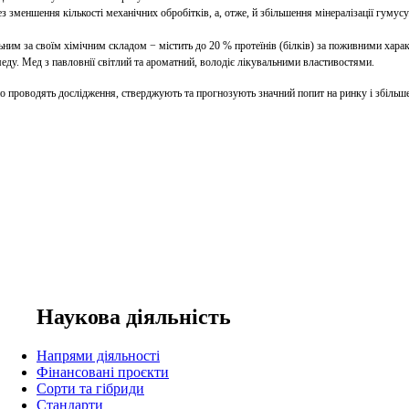
 зменшення кількості механічних обробітків, а, отже, й збільшення мінералізації гумусу
им за своїм хімічним складом − містить до 20 % протеїнів (білків) за поживними хара
меду. Мед з павловнії світлий та ароматний, володіє лікувальними властивостями.
о проводять дослідження, стверджують та прогнозують значний попит на ринку і
збільше
Наукова діяльність
Напрями діяльності
Фінансовані проєкти
Сорти та гібриди
Стандарти