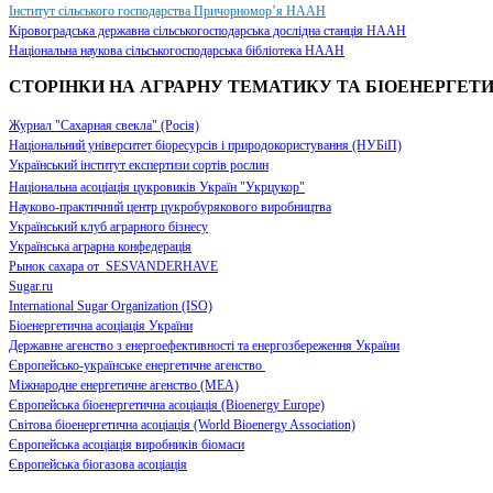
Інститут сільського господарства Причорномор’я НААН
Кіровоградська державна сільськогосподарська дослідна станція НААН
Національна наукова сільськогосподарська бібліотека НААН
СТОРІНКИ НА АГРАРНУ ТЕМАТИКУ ТА БІОЕНЕРГЕТИ
Журнал "Сахарная свекла" (Росія)
Національний університет біоресурсів і природокористування (НУБіП)
Український інститут експертизи сортів рослин
Національна асоціація цукровиків Україн "Укрцукор"
Науково-практичний центр цукробурякового виробництва
Український клуб аграрного бізнесу
Українська аграрна конфедерація
Рынок сахара от SESVANDERHAVE
Sugar.ru
International Sugar Organization (ISO)
Біоенергетична асоціація України
Державне агенство з енергоефективності та енергозбереження України
Європейсько-українське енергетичне агенство
Міжнародне енергетичне агенство (МЕА)
Європейська біоенергетична асоціація (Bioenergy Europe)
Світова біоенергетична асоціація (World Bioenergy Association)
Європейська асоціація виробників біомаси
Європейська біогазова асоціація