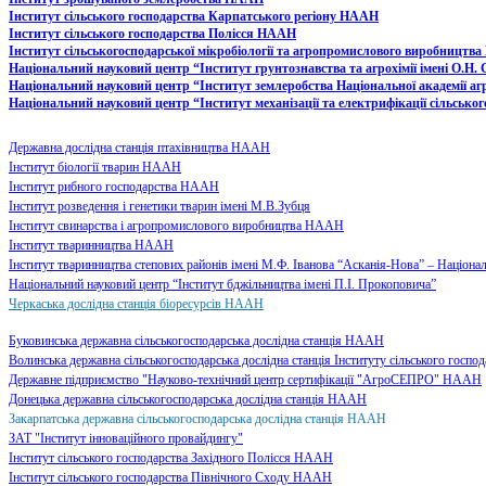
Інститут сільського господарства Карпатського регіону НААН
Інститут сільського господарства Полісся НААН
Інститут сільськогосподарської мікробіології та агропромислового виробництв
Національний науковий центр “Інститут грунтознавства та агрохімії імені О.Н.
Національний науковий центр “Інститут землеробства Національної академії а
Національний науковий центр “Інститут механізації та електрифікації сільськог
Державна дослідна станція птахівництва НААН
Інститут біології тварин НААН
Інститут рибного господарства НААН
Інститут розведення і генетики тварин імені М.В.Зубця
Інститут свинарства і агропромислового виробництва НААН
Інститут тваринництва НААН
Інститут тваринництва степових районів імені М.Ф. Іванова “Асканія-Нова” – Націонал
Національний науковий центр “Інститут бджільництва імені П.І. Прокоповича”
Черкаська дослідна станція біоресурсів НААН
Буковинська державна сільськогосподарська дослідна станція НААН
Волинська державна сільськогосподарська дослідна станція Інституту сільського госпо
Державне підприємство "Науково-технічний центр сертифікації "АгроСЕПРО" НААН
Донецька державна сільськогосподарська дослідна станція НААН
Закарпатська державна сільськогосподарська дослідна станція НААН
ЗАТ "Інститут інноваційного провайдингу"
Інститут сільського господарства Західного Полісся НААН
Інститут сільського господарства Північного Сходу НААН