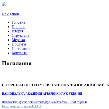
Navigation
Головна
Про нас
Історія
Структура
Мережа
Послуги
Посилання
Контакти
Посилання
CТОРIНКИ IНСТИТУТIВ НАЦIОНАЛЬНО
Ї
АКАДЕМI
Ї
А
НАЦІОНАЛЬНА АКАДЕМІЯ АГРАРНИХ НАУК УКРАЇНИ
Національна наукова сільськогосподарська бібліотека НААН України
Інститут захисту рослин НААН