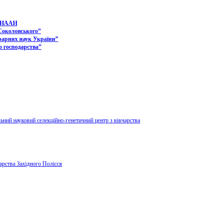
а НААН
 Соколовського”
грарних наук України”
о господарства”
ьний науковий селекційно-генетичний центр з вівчарства
дарства Західного Полісся