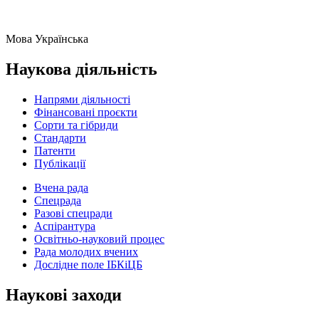
Мова
Українська
Наукова діяльність
Напрями діяльності
Фінансовані проєкти
Сорти та гібриди
Стандарти
Патенти
Публікації
Вчена рада
Спецрада
Разові спецради
Аспірантура
Освітньо-науковий процес
Рада молодих вчених
Дослідне поле ІБКіЦБ
Наукові заходи