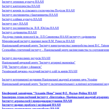
Інститут зернових культур НААН
​Інститут картоплярства НААН
Інститут кормів та сільського господарства Поділля НААН
Інститут овочівництва і баштанництва НААН
Інститут олійних культур НААН
Інститут рису НААН
Інститут рослинництва ім. В.Я. Юр'єва НААН
Інститут садівництва НААН
Дослідна станція помології ім. Л.П.Симиренка НААН інституту садівництва
Миронівський інститут пшениці імені В.М. Ремесла НААН
Національний науковий центр “Інститут виноградарства і виноробства імені В.Є. Таїров
Селекційно-генетичний інститут – Національний центр насіннєзнавства та сортовивчен
Інститут продовольчих ресурсів НААН
Національний науковий центр “Інститут аграрної економіки"
ТДВ "Інститут обліку і фінансів"
Український науково-дослідний інститут олій та жирів НААН
Інститут ветеринарної медицини Національної академії аграрних наук України
Національний науковий центр “Інститут експериментальної і клінічної ветеринарної ме
Біосферний заповідник “Асканія-Нова” імені Ф.Е. Фальц-Фейна НААН
​Інженерно-технологічний інститут «Біотехніка» Національної академії аграрни
Інститут агроекології і природокористування НААН
Інститут водних проблем і меліорації НААН
Інститут зрошуваного землеробства НААН