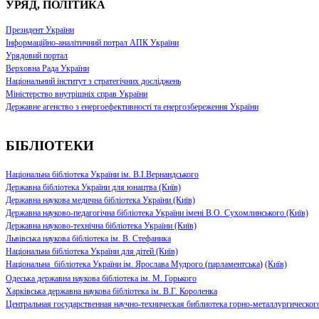
УРЯД, ПОЛІТИКА
Президент України
Інформаційно-аналітичний потрал АПК України
Урядовий портал
Верховна Рада України
Національний інститут з стратегічних досліджень
Міністерство внутрішніх справ України
Державне агенство з енергоефективності та енергозбереження України
БІБЛІОТЕКИ
Національна бібліотека України ім. В.І.Вернандського
Державна бібліотека України для юнацтва (Київ)
Державна наукова медична бібліотека України (Київ)
Державна науково-педагогічна бібліотека України імені В.О. Сухомлинського (Київ)
Державна науково-технічна бібліотека України (Київ)
Львівська наукова бібліотека ім. В. Стефаника
Національна бібліотека України для дітей (Київ)
Національна бібліотека України ім. Ярослава Мудрого
(
парламентська
)
(Київ)
Одеська державна наукова бібліотека ім. М. Горького
Харківська державна наукова бібліотека ім. В.Г. Короленка
Центральная государственная научно-техническая библиотека горно-металлургическо