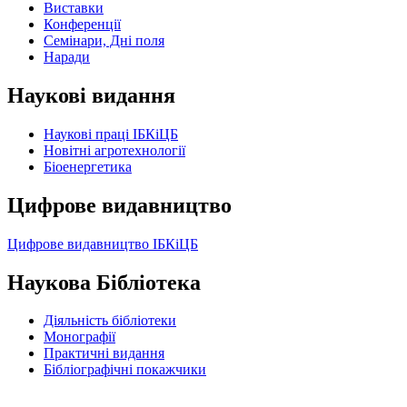
Виставки
Конференції
Семінари, Дні поля
Наради
Наукові видання
Наукові праці ІБКіЦБ
Новітні агротехнології
Бiоенергетика
Цифрове видавництво
Цифрове видавництво ІБКіЦБ
Наукова Бібліотека
Діяльність бібліотеки
Монографії
Практичні видання
Бібліографічні покажчики