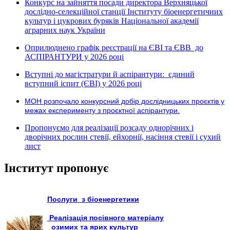
Конкурс на зайняття посади директора Верхняцької
дослідно-селекційної станції Інституту біоенергетичних
культур і цукрових буряків Національної академії
аграрних наук України
Оприлюднено графік реєстрації на ЄВІ та ЄВВ до
АСПІРАНТУРИ у 2026 році
Вступні до магістратури й аспірантури: єдиний
вступний іспит (ЄВІ) у 2026 році
МОН розпочало конкурсний добір дослідницьких проєктів у
межах експерименту з проєктної аспірантури.
Пропонуємо для реалізації розсаду однорічних і
дворічних рослин стевії, ейхорнії, насіння стевії і сухий
лист
Інститут пропонує
Послуги з біоенергетики
Реалізація посівного матеріалу
озимих та ярих культур