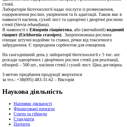
стевії.
Лабораторія біотехнології надає послуги із розмноження,
оздоровлення рослин, укорінення та їх адаптації. Також має в
наявності насіння, сухий лист та однорічні і дворічні рослини
стевії (Stevia rebaudiana).
В наявності є
Ейхо́рнія гіаци́нтова
, або (звичайний)
водяний
гіацинт (Eichhornia crassipes)
. Запропонована рослина
очищає штучні водойми та ставки, річки від токсичного
забруднення. Є природним сорбентом для очищення.
На сьогоднішній день у лабораторії біотехнології є 5 тис. шт.
розсади однорічних і дворічних рослин стевії для реалізації,
ейхорнії – 500 шт., насіння стевії і сухий лист. Ціна договірна.
З метою придбання продукції звертатися
за тел.: +38(095) 483-31-62 – Вікторія
Наукова діяльність
Напрями діяльності
Фінансовані проєкти
Сорти та гібриди
Стандарти
Патенти