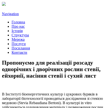
Navigation
Головна
Про нас
Історія
Структура
Мережа
Послуги
Посилання
Контакти
Пропонуємо для реалізації розсаду
однорічних і дворічних рослин стевії,
ейхорнії, насіння стевії і сухий лист
В Інституті біоенергетичних культур і цукрових буряків в
лабораторії біотехнології проводяться дослідження зі стевією
медовою (Stevia Rebaudiana Bertoni). В культурі in vitro
здійснюються оздоровлення матеріалу і розмноження рослин