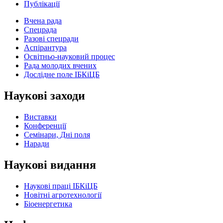
Публікації
Вчена рада
Спецрада
Разові спецради
Аспірантура
Освітньо-науковий процес
Рада молодих вчених
Дослідне поле ІБКіЦБ
Наукові заходи
Виставки
Конференції
Семінари, Дні поля
Наради
Наукові видання
Наукові праці ІБКіЦБ
Новітні агротехнології
Бiоенергетика