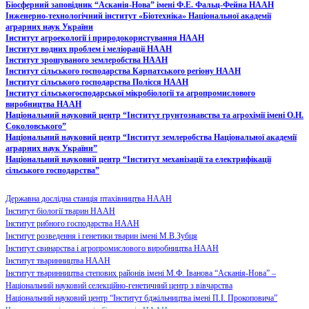
Біосферний заповідник “Асканія-Нова” імені Ф.Е. Фальц-Фейна НААН
​Інженерно-технологічний інститут «Біотехніка» Національної академії
аграрних наук України
Інститут агроекології і природокористування НААН
Інститут водних проблем і меліорації НААН
Інститут зрошуваного землеробства НААН
Інститут сільського господарства Карпатського регіону НААН
Інститут сільського господарства Полісся НААН
Інститут сільськогосподарської мікробіології та агропромислового
виробництва НААН
Національний науковий центр “Інститут грунтознавства та агрохімії імені О.Н.
Соколовського”
Національний науковий центр “Інститут землеробства Національної академії
аграрних наук України”
Національний науковий центр “Інститут механізації та електрифікації
сільського господарства”
Державна дослідна станція птахівництва НААН
Інститут біології тварин НААН
Інститут рибного господарства НААН
Інститут розведення і генетики тварин імені М.В.Зубця
Інститут свинарства і агропромислового виробництва НААН
Інститут тваринництва НААН
Інститут тваринництва степових районів імені М.Ф. Іванова “Асканія-Нова” –
Національний науковий селекційно-генетичний центр з вівчарства
Національний науковий центр “Інститут бджільництва імені П.І. Прокоповича”