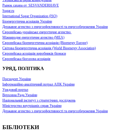
Рынок сахара от SESVANDERHAVE
Sugar.ru
International Sugar Organization (ISO)
Біоенергетична асоціація України
Державне агенство з енергоефективності та енергозбереження України
Європейсько-українське енергетичне агенство
Міжнародне енергетичне агенство (МЕА)
Європейська біоенергетична асоціація (Bioenergy Europe)
Світова біоенергетична асоціація (World Bioenergy Association)
Європейська асоціація виробників біомаси
Європейська біогазова асоціація
УРЯД, ПОЛІТИКА
Президент України
Інформаційно-аналітичний потрал АПК України
Урядовий портал
Верховна Рада України
Національний інститут з стратегічних досліджень
Міністерство внутрішніх справ України
Державне агенство з енергоефективності та енергозбереження України
БІБЛІОТЕКИ