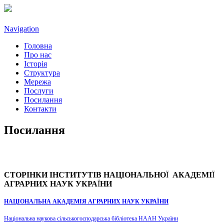
Navigation
Головна
Про нас
Історія
Структура
Мережа
Послуги
Посилання
Контакти
Посилання
CТОРIНКИ IНСТИТУТIВ НАЦIОНАЛЬНО
Ї
АКАДЕМI
Ї
АГРАРНИХ НАУК УКРА
Ї
НИ
НАЦІОНАЛЬНА АКАДЕМІЯ АГРАРНИХ НАУК УКРАЇНИ
Національна наукова сільськогосподарська бібліотека НААН України