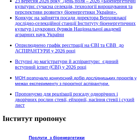
23 вересня 2026 року
День поля – 2026 «Біоенергетичні
культури: сучасна селекція, технології вирощування та
перспективи розвитку біоенергетики України».
Конкурс на зайняття посади директора Верхняцької
дослідно-селекційної станції Інституту біоенергетичних
культур і цукрових буряків Національної академії
аграрних наук України
Оприлюднено графік реєстрації на ЄВІ та ЄВВ до
АСПІРАНТУРИ у 2026 році
Вступні до магістратури й аспірантури: єдиний
вступний іспит (ЄВІ) у 2026 році
МОН розпочало конкурсний добір дослідницьких проєктів у
межах експерименту з проєктної аспірантури.
Пропонуємо для реалізації розсаду однорічних і
дворічних рослин стевії, ейхорнії, насіння стевії і сухий
лист
Інститут пропонує
Послуги з біоенергетики