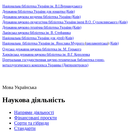
Національна бібліотека України ім. В.І.Вернандського
Державна бібліотека України для юнацтва (Київ)
Державна наукова медична бібліотека України (Київ)
Державна науково-педагогічна бібліотека України імені В.О. Сухомлинського (Київ)
Державна науково-технічна бібліотека України (Київ)
Львівська наукова бібліотека ім. В. Стефаника
Національна бібліотека України для дітей (Київ)
Національна бібліотека України ім. Ярослава Мудрого
(
парламентська
)
(Київ)
Одеська державна наукова бібліотека ім. М. Горького
Харківська державна наукова бібліотека ім. В.Г. Короленка
Центральная государственная научно-техническая библиотека горно-
металлургического комплекса Украины (Днепропетровск)
Мова
Українська
Наукова діяльність
Напрями діяльності
Фінансовані проєкти
Сорти та гібриди
Стандарти