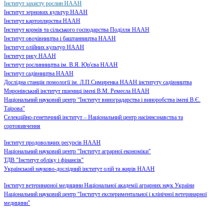
Інститут захисту рослин НААН
Інститут зернових культур НААН
​Інститут картоплярства НААН
Інститут кормів та сільського господарства Поділля НААН
Інститут овочівництва і баштанництва НААН
Інститут олійних культур НААН
Інститут рису НААН
Інститут рослинництва ім. В.Я. Юр'єва НААН
Інститут садівництва НААН
Дослідна станція помології ім. Л.П.Симиренка НААН інституту садівництва
Миронівський інститут пшениці імені В.М. Ремесла НААН
Національний науковий центр “Інститут виноградарства і виноробства імені В.Є.
Таїрова”
Селекційно-генетичний інститут – Національний центр насіннєзнавства та
сортовивчення
Інститут продовольчих ресурсів НААН
Національний науковий центр “Інститут аграрної економіки"
ТДВ "Інститут обліку і фінансів"
Український науково-дослідний інститут олій та жирів НААН
Інститут ветеринарної медицини Національної академії аграрних наук України
Національний науковий центр “Інститут експериментальної і клінічної ветеринарної
медицини"