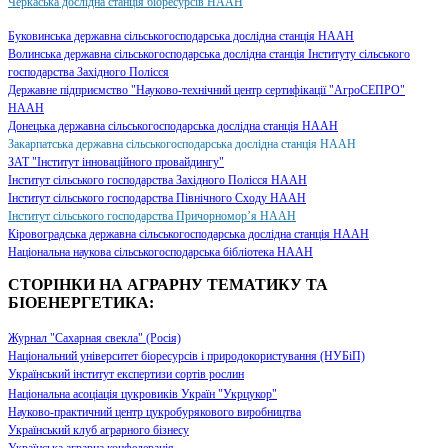
Черкаська дослідна станція біоресурсів НААН
Буковинська державна сільськогосподарська дослідна станція НААН
Волинська державна сільськогосподарська дослідна станція Інституту сільського
господарства Західного Полісся
Державне підприємство "Науково-технічний центр сертифікації "АгроСЕПРО"
НААН
Донецька державна сільськогосподарська дослідна станція НААН
Закарпатська державна сільськогосподарська дослідна станція НААН
ЗАТ "Інститут інноваційного провайдингу"
Інститут сільського господарства Західного Полісся НААН
Інститут сільського господарства Північного Сходу НААН
Інститут сільського господарства Причорномор’я НААН
Кіровоградська державна сільськогосподарська дослідна станція НААН
Національна наукова сільськогосподарська бібліотека НААН
СТОРІНКИ НА АГРАРНУ ТЕМАТИКУ ТА
БІОЕНЕРГЕТИКА:
Журнал "Сахарная свекла" (Росія)
Національний університет біоресурсів і природокористування (НУБіП)
Український інститут експертизи сортів рослин
Національна асоціація цукровиків Україн "Укрцукор"
Науково-практичний центр цукробурякового виробництва
Український клуб аграрного бізнесу
Українська аграрна конфедерація