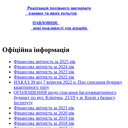
Реалізація посівного матеріалу
озимих та ярих культур
ПАВЛОВНІЯ:
нові можливості для аграріїв
Офіційна інформація
Фінансова звітность за 2025 рік
Фінансова звітність за 2024 рік
Фінансова звітність за 2023 рік
Фінансова звітність за 2022 рік
НАКАЗ 39 від 7 вересня 2022 р. Про списання будинку
квартирного типу
ОГОЛОШЕННЯ щодо списання багатоквартирного
будинку по вул. Клінічна, 21/19 у м. Києві з балансу
Інституту
Фінансова звітність за 2021 рік
Фінансова звітність за 2020 рік
Фінансова звітність за 2019 рік
Фінансова звітність за 2018 рік