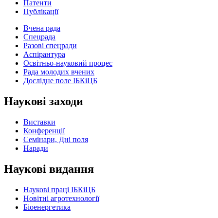
Патенти
Публікації
Вчена рада
Спецрада
Разові спецради
Аспірантура
Освітньо-науковий процес
Рада молодих вчених
Дослідне поле ІБКіЦБ
Наукові заходи
Виставки
Конференції
Семінари, Дні поля
Наради
Наукові видання
Наукові праці ІБКіЦБ
Новітні агротехнології
Бiоенергетика