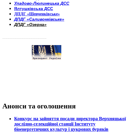
Уладово-Люлинецька ДСС
Ялтушківська ДСС
ДПДГ «Шевченківське»
ДПДГ «Саливонківське»
ДПДГ «Озерна»
_________________________
Анонси та оголошення
Конкурс на зайняття посади директора Верхняцької
дослідно-селекційної станції Інституту
біоенергетичних культур і цукрових буряків