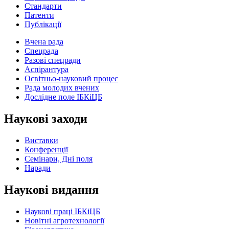
Стандарти
Патенти
Публікації
Вчена рада
Спецрада
Разові спецради
Аспірантура
Освітньо-науковий процес
Рада молодих вчених
Дослідне поле ІБКіЦБ
Наукові заходи
Виставки
Конференції
Семінари, Дні поля
Наради
Наукові видання
Наукові праці ІБКіЦБ
Новітні агротехнології