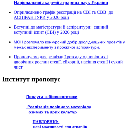
Національної академії аграрних наук України
Оприлюднено графік реєстрації на ЄВІ та ЄВВ до
АСПІРАНТУРИ у 2026 році
Вступні до магістратури й аспірантури: єдиний
вступний іспит (ЄВІ) у 2026 році
МОН розпочало конкурсний добір дослідницьких проєктів у
межах експерименту з проєктної аспірантури.
Пропонуємо для реалізації розсаду однорічних і
дворічних рослин стевії, ейхорнії, насіння стевії і сухий
лист
Інститут пропонує
Послуги з біоенергетики
Реалізація посівного матеріалу
озимих та ярих культур
ПАВЛОВНІЯ:
нові можливості для аграріїв