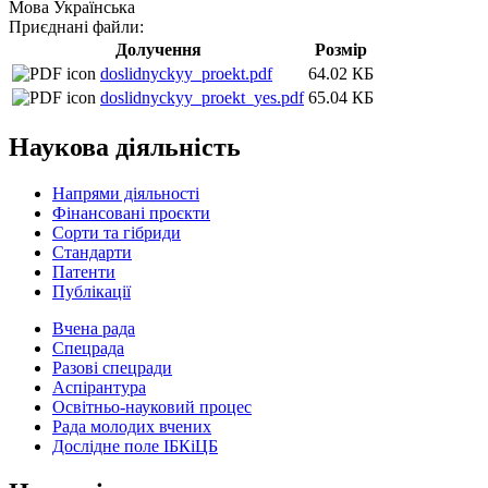
Мова
Українська
Приєднані файли:
Долучення
Розмір
doslidnyckyy_proekt.pdf
64.02 КБ
doslidnyckyy_proekt_yes.pdf
65.04 КБ
Наукова діяльність
Напрями діяльності
Фінансовані проєкти
Сорти та гібриди
Стандарти
Патенти
Публікації
Вчена рада
Спецрада
Разові спецради
Аспірантура
Освітньо-науковий процес
Рада молодих вчених
Дослідне поле ІБКіЦБ