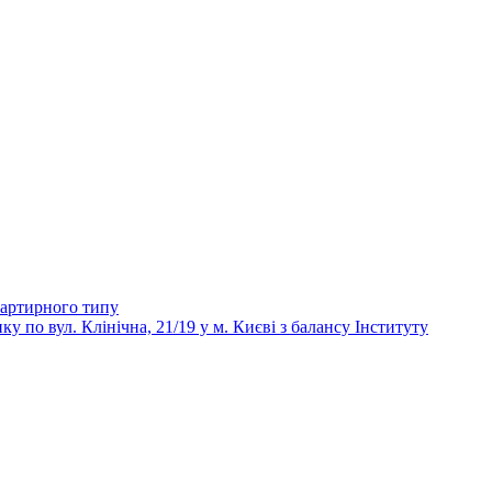
вартирного типу
 вул. Клінічна, 21/19 у м. Києві з балансу Інституту