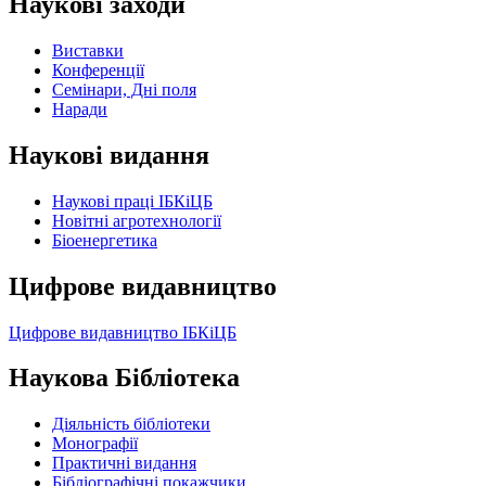
Наукові заходи
Виставки
Конференції
Семінари, Дні поля
Наради
Наукові видання
Наукові праці ІБКіЦБ
Новітні агротехнології
Бiоенергетика
Цифрове видавництво
Цифрове видавництво ІБКіЦБ
Наукова Бібліотека
Діяльність бібліотеки
Монографії
Практичні видання
Бібліографічні покажчики