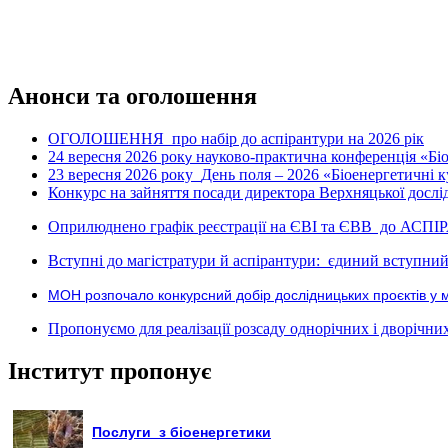
Анонси та оголошення
ОГОЛОШЕННЯ про набір до аспірантури на 2026 рік
24 вересня 2026 рок
науково-практична конференція «Біое
у
23 вересня 2026 року
День поля – 2026 «Біоенергетичні к
Конкурс на зайняття посади директора Верхняцької дослід
Оприлюднено графік реєстрації на ЄВІ та ЄВВ до АСПІ
Вступні до магістратури й аспірантури: єдиний вступний 
МОН розпочало конкурсний добір дослідницьких проєктів у 
Пропонуємо для реалізації розсаду однорічних і дворічних р
Інститут пропонує
Послуги з біоенергетики