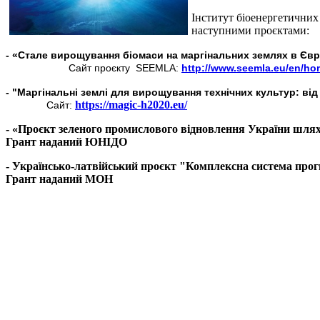
Інститут біоенергетичних
наступними проєктами:
- «Стале вирощування біомаси на маргінальних землях в Єв
Сайт проєкту SEEMLA:
http://www.seemla.eu/en/ho
- "Маргінальні землі для вирощування технічних культур: ві
https://magic-h2020.eu/
Сайт:
- «Проєкт зеленого промислового відновлення України шлях
Грант наданий ЮНІДО
- Українсько-латвійський проєкт "Комплексна система прог
Грант наданий МОН