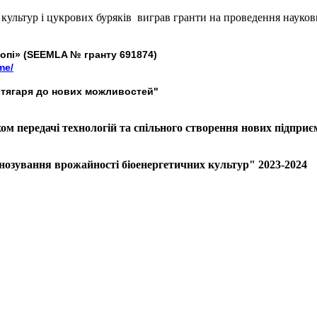
 культур і цукрових буряків виграв гранти на проведення науко
ропі» (SEEMLA № гранту 691874)
me/
д тягаря до нових можливостей"
ом передачі технологій та спільного створення нових підпри
нозування врожайності біоенергетичних культур" 2023-2024