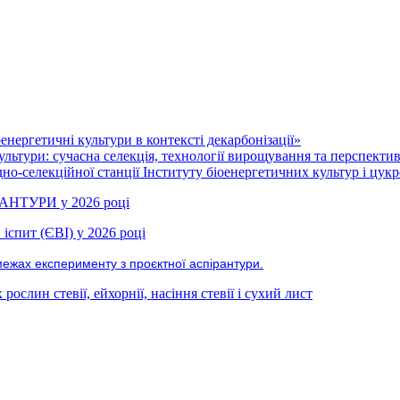
нергетичні культури в контексті декарбонізації»
ультури: сучасна селекція, технології вирощування та перспекти
но-селекційної станції Інституту біоенергетичних культур і цукр
РАНТУРИ у 2026 році
іспит (ЄВІ) у 2026 році
межах експерименту з проєктної аспірантури.
ослин стевії, ейхорнії, насіння стевії і сухий лист