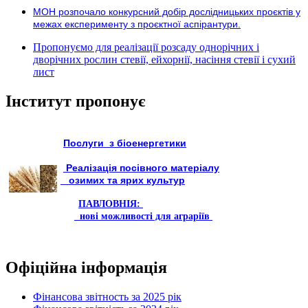
МОН розпочало конкурсний добір дослідницьких проєктів у
межах експерименту з проєктної аспірантури.
Пропонуємо для реалізації розсаду однорічних і
дворічних рослин стевії, ейхорнії, насіння стевії і сухий
лист
Інститут пропонує
Послуги з біоенергетики
Реалізація посівного матеріалу
озимих та ярих культур
ПАВЛОВНІЯ:
нові можливості для аграріїв
Офіційна інформація
Фінансова звітность за 2025 рік