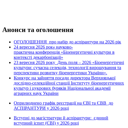
Анонси та оголошення
ОГОЛОШЕННЯ про набір до аспірантури на 2026 рік
24 вересня 2026 рок
науково-
у
практична конференція «Біоенергетичні культури в
контексті декарбонізації»
23 вересня 2026 року
День поля – 2026 «Біоенергетичні
культури: сучасна селекція, технології вирощування та
перспективи розвитку біоенергетики України».
Конкурс на зайняття посади директора Верхняцької
дослідно-селекційної станції Інституту біоенергетичних
культур і цукрових буряків Національної академії
аграрних наук України
Оприлюднено графік реєстрації на ЄВІ та ЄВВ до
АСПІРАНТУРИ у 2026 році
Вступні до магістратури й аспірантури: єдиний
вступний іспит (ЄВІ) у 2026 році