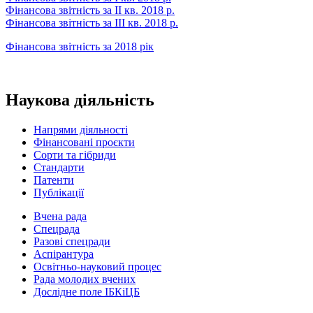
Фінансова звітність за ІІ кв. 2018 р.
Фінансова звітність за ІІІ кв. 2018 р.
Фінансова звітність за 2018 рік
Наукова діяльність
Напрями діяльності
Фінансовані проєкти
Сорти та гібриди
Стандарти
Патенти
Публікації
Вчена рада
Спецрада
Разові спецради
Аспірантура
Освітньо-науковий процес
Рада молодих вчених
Дослідне поле ІБКіЦБ