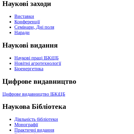
Наукові заходи
Виставки
Конференції
Семінари, Дні поля
Наради
Наукові видання
Наукові праці ІБКіЦБ
Новітні агротехнології
Бiоенергетика
Цифрове видавництво
Цифрове видавництво ІБКіЦБ
Наукова Бібліотека
Діяльність бібліотеки
Монографії
Практичні видання