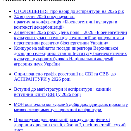
ОГОЛОШЕННЯ про набір до аспірантури на 2026 рік
24 вересня 2026 рок
науково-
у
практична конференція «Біоенергетичні культури в
контексті декарбонізації»
23 вересня 2026 року
День поля – 2026 «Біоенергетичні
культури: сучасна селекція, технології вирощування та
перспективи розвитку біоенергетики України».
Конкурс на зайняття посади директора Верхняцької
дослідно-селекційної станції Інституту біоенергетичних
культур і цукрових буряків Національної академії
аграрних наук України
Оприлюднено графік реєстрації на ЄВІ та ЄВВ до
АСПІРАНТУРИ у 2026 році
Вступні до магістратури й аспірантури: єдиний
вступний іспит (ЄВІ) у 2026 році
МОН розпочало конкурсний добір дослідницьких проєктів у
межах експерименту з проєктної аспірантури.
Пропонуємо для реалізації розсаду однорічних і
дворічних рослин стевії, ейхорнії, насіння стевії і сухий
лист