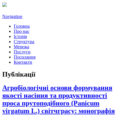
Navigation
Головна
Про нас
Історія
Структура
Мережа
Послуги
Посилання
Контакти
Публікації
Агробіологічні основи формування
якості насіння та продуктивності
проса прутоподібного (Panicum
virgatum L.) світчграсу: монографія