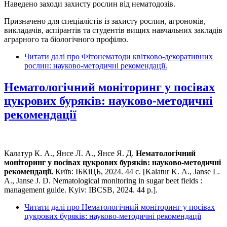
Наведено заходи захисту рослин від нематодозів.
Призначено для спеціалістів із захисту рослин, агрономів,
викладачів, аспірантів та студентів вищих навчальних закладів
аграрного та біологічного профілю.
Читати далі
про Фітонематоди квітково-декоративних
рослин: науково-методичні рекомендації.
Нематологічний моніторинг у посівах
цукрових буряків: науково-методичні
рекомендації
Калатур К. А., Янсе Л. А., Янсе Я. Д.
Нематологічний
моніторинг у посівах цукрових буряків: науково-методичні
рекомендації.
Київ: ІБКіЦБ, 2024. 44 с. [Kalatur K. А., Janse L.
А., Janse J. D. Nematological monitoring in sugar beet fields :
management guide. Kyiv: IBCSB, 2024. 44 р.].
Читати далі
про Нематологічний моніторинг у посівах
цукрових буряків: науково-методичні рекомендації