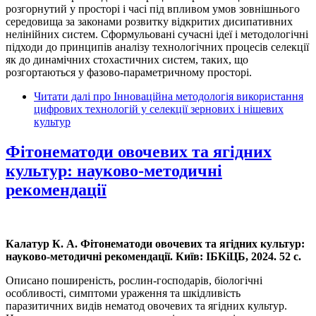
розгорнутий у просторі і часі під впливом умов зовнішнього
середовища за законами розвитку відкритих дисипативних
нелінійних систем. Сформульовані сучасні ідеї і методологічні
підходи до принципів аналізу технологічних процесів селекції
як до динамічних стохастичних систем, таких, що
розгортаються у фазово-параметричному просторі.
Читати далі
про Інноваційна методологія використання
цифрових технологій у селекції зернових і нішевих
культур
Фітонематоди овочевих та ягідних
культур: науково-методичні
рекомендації
Калатур К. А. Фітонематоди овочевих та ягідних культур:
науково-методичні рекомендації. Київ: ІБКіЦБ, 2024. 52 с.
Описано поширеність, рослин-господарів, біологічні
особливості, симптоми ураження та шкідливість
паразитичних видів нематод овочевих та ягідних культур.