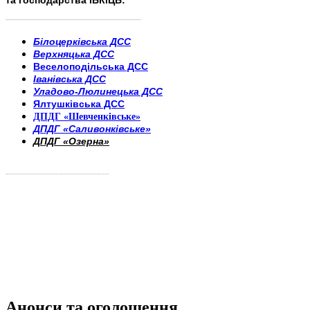
та господарства ІБКіЦБ:
______________________
___________________________
Білоцерківська ДСС
Верхняцька ДСС
Веселоподільська ДСС
Іванівська ДСС
Уладово-Люлинецька ДСС
Ялтушківська ДСС
ДПДГ «Шевченківське»
ДПДГ «Саливонківське»
ДПДГ «Озерна»
_________________________
Анонси та оголошення