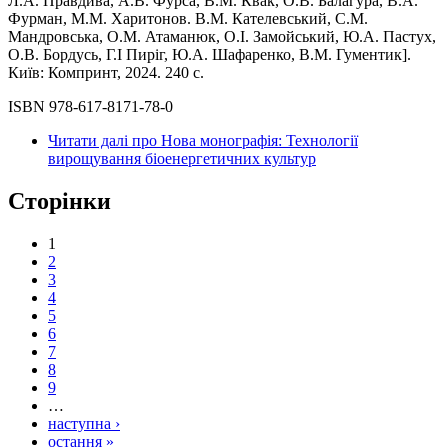
Л.А. Правдива, А.В. Фурса, В.М. Квак, О.В. Балагура, В.А.
Фурман, М.М. Харитонов. В.М. Кателевський, С.М.
Мандровська, О.М. Атаманюк, О.І. Замойський, Ю.А. Пастух,
О.В. Бордусь, Г.І Пиріг, Ю.А. Шафаренко, В.М. Гументик].
Київ: Компринт, 2024. 240 с.
ISBN 978-617-8171-78-0
Читати далі
про Нова монографія: Технології
вирощування біоенергетичних культур
Сторінки
1
2
3
4
5
6
7
8
9
…
наступна ›
остання »