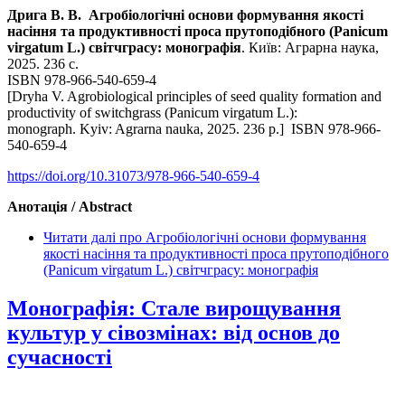
Дрига В. В. Агробіологічні основи формування якості
насіння та продуктивності проса прутоподібного (Panicum
virgatum L.) світчграсу: монографія
. Київ: Аграрна наука,
2025. 236 с.
ISBN 978-966-540-659-4
[Dryha V. Agrobiolo­gical principles of seed quality formation and
productivity of switchgrass (Panicum virgatum L.):
monograph. Kyiv: Agrarna nauka, 2025. 236 р.] ISBN 978-966-
540-659-4
https://doi.org/10.31073/978-966-540-659-4
Анотація / Abstract
Читати далі
про Агробіологічні основи формування
якості насіння та продуктивності проса прутоподібного
(Panicum virgatum L.) світчграсу: монографія
Монографія: Стале вирощування
культур у сівозмінах: від основ до
сучасності