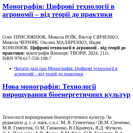
Монографія: Цифрові технології в
агрономії – від теорії до практики
Олег ПРИСЯЖНЮК, Микола РОЇК, Віктор СІНЧЕНКО,
Микола ЧЕРНЯК, Оксана МАЛЯРЕНКО, Надія
КОНОНЮК
Цифрові технології в агрономії - від теорії до
практики:
монографія Вінниця: ТВОРИ, 2024. 211с.
ISBN 978-617-558-108-7
Читати далі
про Монографія: Цифрові технології в
агрономії – від теорії до практики
Нова монографія: Технології
вирощування біоенергетичних культур
Технології вирощування біоенергетичних культур /За
редакцією д. с.-г. наук, с.н.с. М. Я. Гументика / [В.М. Сінченко,
М.Я. Гументик, О.М. Ганженко, В.І Кравчук, Я.Д. Фучило,