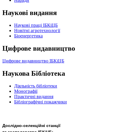
Наради
Наукові видання
Наукові праці ІБКіЦБ
Новітні агротехнології
Бiоенергетика
Цифрове видавництво
Цифрове видавництво ІБКіЦБ
Наукова Бібліотека
Діяльність бібліотеки
Монографії
Практичні видання
Бібліографічні покажчики
Дослідно-селекційні станції