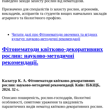
Наведено заходи захисту рослин від нематодозів.
Призначено для спеціалістів із захисту рослин, агрономів,
викладачів, аспірантів та студентів вищих навчальних закладів
аграрного та біологічного профілю.
Читати далі
про Фітонематоди овочевих та ягідних
культур: науково-методичні рекомендації
Фітонематоди квітково-декоративних
рослин: науково-методичні
рекомендації.
Калатур К. А. Фітонематоди квітково-декоративних
рослин: науково-методичні рекомендації.
Київ: ІБКіЦБ,
2024. 32 с.
Описано поширеність, рослин-господарів, біологічні
особливості, симптоми ураження та шкідливість
паразитичних видів нематод квітково-декоративних рослин.