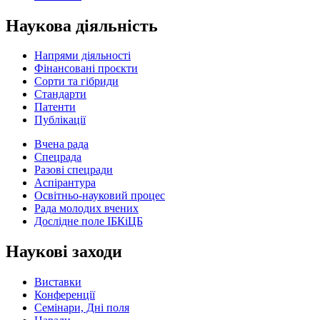
Наукова діяльність
Напрями діяльності
Фінансовані проєкти
Сорти та гібриди
Стандарти
Патенти
Публікації
Вчена рада
Спецрада
Разові спецради
Аспірантура
Освітньо-науковий процес
Рада молодих вчених
Дослідне поле ІБКіЦБ
Наукові заходи
Виставки
Конференції
Семінари, Дні поля