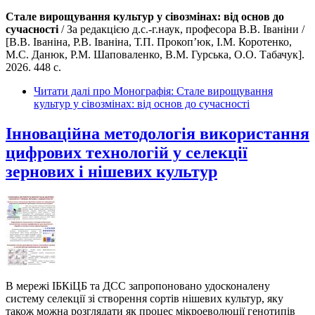
Стале вирощування культур у сівозмінах: від основ до
сучасності
/ За редакцією д.с.-г.наук, професора В.В. Іваніни /
[В.В. Іваніна, Р.В. Іваніна, Т.П. Прокоп’юк, І.М. Коротенко,
М.С. Данюк, Р.М. Шаповаленко, В.М. Гурська, О.О. Табачук].
2026. 448 с.
Читати далі
про Монографія: Стале вирощування
культур у сівозмінах: від основ до сучасності
Інноваційна методологія використання
цифрових технологій у селекції
зернових і нішевих культур
В мережі ІБКіЦБ та ДСС запропоновано удосконалену
систему селекції зі створення сортів нішевих культур, яку
також можна розглядати як процес мікроеволюції генотипів