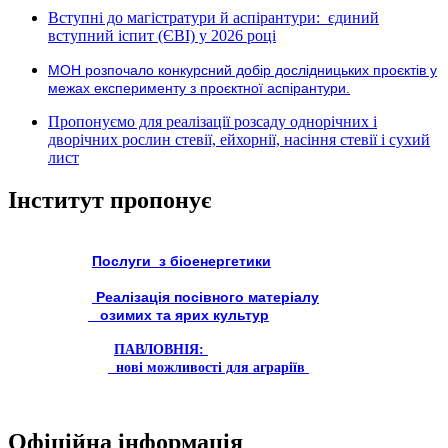
Вступні до магістратури й аспірантури: єдиний
вступний іспит (ЄВІ) у 2026 році
МОН розпочало конкурсний добір дослідницьких проєктів у
межах експерименту з проєктної аспірантури.
Пропонуємо для реалізації розсаду однорічних і
дворічних рослин стевії, ейхорнії, насіння стевії і сухий
лист
Інститут пропонує
Послуги з біоенергетики
Реалізація посівного матеріалу
озимих та ярих культур
ПАВЛОВНІЯ:
нові можливості для аграріїв
Офіційна інформація