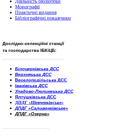
Діяльність бібліотеки
Монографії
Практичні видання
Бібліографічні покажчики
Дослідно-селекційні станції
та господарства ІБКіЦБ:
______________________
___________________________
Білоцерківська ДСС
Верхняцька ДСС
Веселоподільська ДСС
Іванівська ДСС
Уладово-Люлинецька ДСС
Ялтушківська ДСС
ДПДГ «Шевченківське»
ДПДГ «Саливонківське»
ДПДГ «Озерна»
_________________________