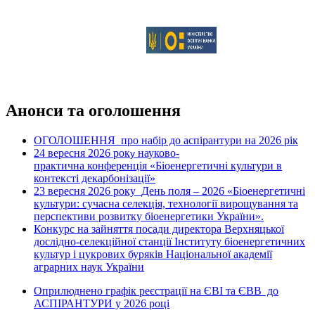
Анонси та оголошення
ОГОЛОШЕННЯ про набір до аспірантури на 2026 рік
24 вересня 2026 рок
науково-
у
практична конференція «Біоенергетичні культури в
контексті декарбонізації»
23 вересня 2026 року
День поля – 2026 «Біоенергетичні
культури: сучасна селекція, технології вирощування та
перспективи розвитку біоенергетики України».
Конкурс на зайняття посади директора Верхняцької
дослідно-селекційної станції Інституту біоенергетичних
культур і цукрових буряків Національної академії
аграрних наук України
Оприлюднено графік реєстрації на ЄВІ та ЄВВ до
АСПІРАНТУРИ у 2026 році