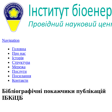
Navigation
Головна
Про нас
Історія
Структура
Мережа
Послуги
Посилання
Контакти
Бібліографічні покажчики публікацій
ІБКіЦБ