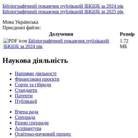
Бібліографічний покажчик публікацій ІБКіЦБ за 2024 рік
Бібліографічний покажчик публікацій ІБКіЦБ за 2025 рік
Мова
Українська
Приєднані файли:
Долучення
Розмір
Бібліографічний покажчик публікацій
1.72
ІБКіЦБ за 2024 рік
МБ
Наукова діяльність
Напрями діяльності
Фінансовані проєкти
Сорти та гібриди
Стандарти
Патенти
Публікації
Вчена рада
Спецрада
Разові спецради
Аспірантура
Освітньо-науковий процес