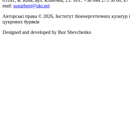
03141, м. Київ, вул. Клінічна, 25. Тел.: +38 044 275 50 00, E-
mail:
sugarbeet@ukr.net
Авторські права © 2026, Інститут біоенергетичних культур і
цукрових буряків
Designed and developed by
Ihor Shevchenko