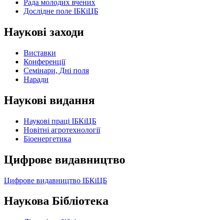
Рада молодих вчених
Дослідне поле ІБКіЦБ
Наукові заходи
Виставки
Конференції
Семінари, Дні поля
Наради
Наукові видання
Наукові праці ІБКіЦБ
Новітні агротехнології
Бiоенергетика
Цифрове видавництво
Цифрове видавництво ІБКіЦБ
Наукова Бібліотека