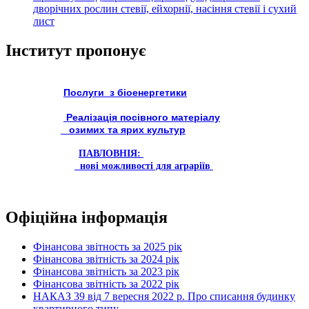
дворічних рослин стевії, ейхорнії, насіння стевії і сухий
лист
Інститут пропонує
Послуги з біоенергетики
Реалізація посівного матеріалу
озимих та ярих культур
ПАВЛОВНІЯ:
нові можливості для аграріїв
Офіційна інформація
Фінансова звітность за 2025 рік
Фінансова звітність за 2024 рік
Фінансова звітність за 2023 рік
Фінансова звітність за 2022 рік
НАКАЗ 39 від 7 вересня 2022 р. Про списання будинку
квартирного типу