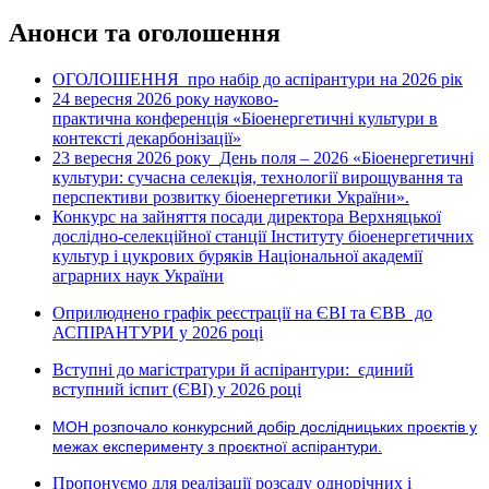
Анонси та оголошення
ОГОЛОШЕННЯ про набір до аспірантури на 2026 рік
24 вересня 2026 рок
науково-
у
практична конференція «Біоенергетичні культури в
контексті декарбонізації»
23 вересня 2026 року
День поля – 2026 «Біоенергетичні
культури: сучасна селекція, технології вирощування та
перспективи розвитку біоенергетики України».
Конкурс на зайняття посади директора Верхняцької
дослідно-селекційної станції Інституту біоенергетичних
культур і цукрових буряків Національної академії
аграрних наук України
Оприлюднено графік реєстрації на ЄВІ та ЄВВ до
АСПІРАНТУРИ у 2026 році
Вступні до магістратури й аспірантури: єдиний
вступний іспит (ЄВІ) у 2026 році
МОН розпочало конкурсний добір дослідницьких проєктів у
межах експерименту з проєктної аспірантури.
Пропонуємо для реалізації розсаду однорічних і