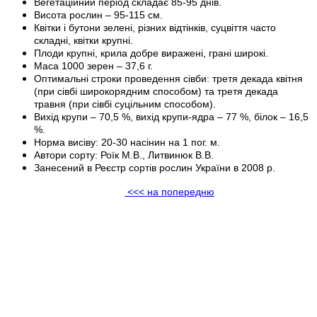
Вегетаційний період складає 85-95 днів.
Висота рослин – 95-115 см.
Квітки і бутони зелені, різних відтінків, суцвіття часто
складні, квітки крупні.
Плоди крупні, крила добре виражені, грані широкі.
Маса 1000 зерен – 37,6 г.
Оптимальні строки проведення сівби: третя декада квітня
(при сівбі широкорядним способом) та третя декада
травня (при сівбі суцільним способом).
Вихід крупи – 70,5 %, вихід крупи-ядра – 77 %, білок – 16,5
%.
Норма висіву: 20-30 насінин на 1 пог. м.
Автори сорту: Роїк М.В., Литвинюк В.В.
Занесений в Реєстр сортів рослин України в 2008 р.
<<< на попередню