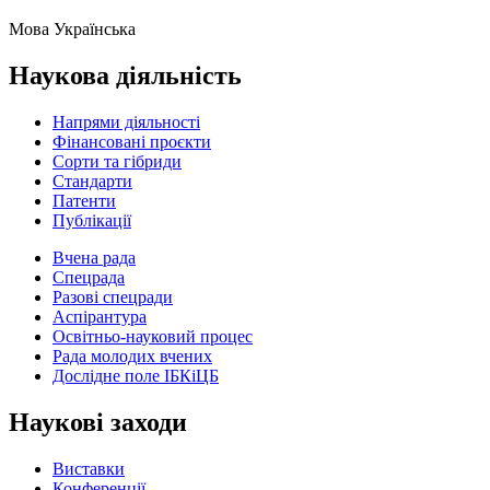
Мова
Українська
Наукова діяльність
Напрями діяльності
Фінансовані проєкти
Сорти та гібриди
Стандарти
Патенти
Публікації
Вчена рада
Спецрада
Разові спецради
Аспірантура
Освітньо-науковий процес
Рада молодих вчених
Дослідне поле ІБКіЦБ
Наукові заходи
Виставки
Конференції