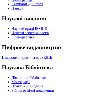
Семінари, Дні поля
Наради
Наукові видання
Наукові праці ІБКіЦБ
Новітні агротехнології
Бiоенергетика
Цифрове видавництво
Цифрове видавництво ІБКіЦБ
Наукова Бібліотека
Діяльність бібліотеки
Монографії
Практичні видання
Бібліографічні покажчики