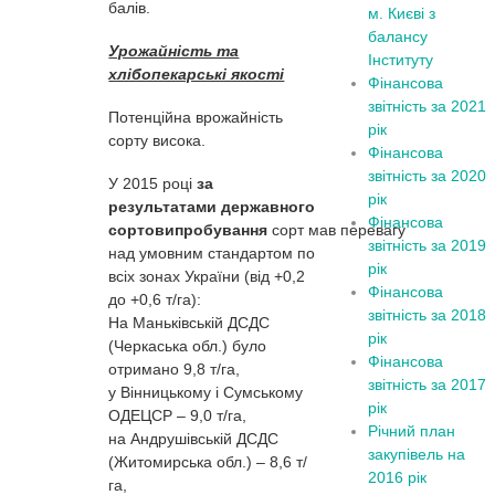
балів.
м. Києві з
балансу
Урожайність та
Інституту
хлібопекарські якості
Фінансова
звітність за 2021
Потенційна врожайність
рік
сорту висока.
Фінансова
звітність за 2020
У 2015 році
за
рік
результатами державного
Фінансова
сортовипробування
сорт мав перевагу
звітність за 2019
над умовним стандартом по
рік
всіх зонах України (від +0,2
Фінансова
до +0,6 т/га):
звітність за 2018
На Маньківській ДСДС
рік
(Черкаська обл.) було
Фінансова
отримано 9,8 т/га,
звітність за 2017
у Вінницькому і Сумському
рік
ОДЕЦСР – 9,0 т/га,
Річний план
на Андрушівській ДСДС
закупівель на
(Житомирська обл.) – 8,6 т/
2016 рік
га,