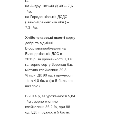
га;
на Андрушівській ДСДС– 7,6
т/га,
на Городенківській ДСДС
(Івано-Франківська обл.) –
7,3 т/га.
Хлібопекарські якості
сорту
добрі та відмінні.
В сортовипробуванні на
Білоцерківській ДСС в
2015р, за урожайності 9,0 т/
га, зерно сорту Зорепад б.ц.
містило клейковини 29,8
% при ІДК 90 од. і пружності
тіста 4,0 бала (за 5-бальною
шкалою).
В 2014 р, за урожайності 5,84
т/га , зерно містило
клейковини 36,2 %, при 88
од. ІДК і пружності 5 балів.