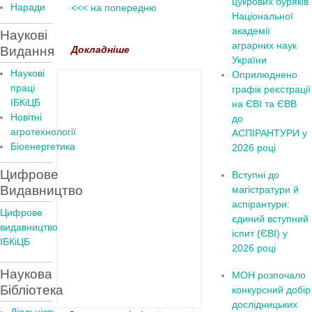
цукрових буряків
Наради
<<< на попередню
Національної
академії
Наукові
аграрних наук
Видання
Докладніше
України
Наукові
Оприлюднено
праці
графік реєстрації
ІБКіЦБ
на ЄВІ та ЄВВ
Новітні
до
агротехнології
АСПІРАНТУРИ у
Бiоенергетика
2026 році
Цифрове
Вступні до
Видавництво
магістратури й
аспірантури:
Цифрове
єдиний вступний
видавництво
іспит (ЄВІ) у
ІБКіЦБ
2026 році
Наукова
МОН розпочало
Бібліотека
конкурсний добір
дослідницьких