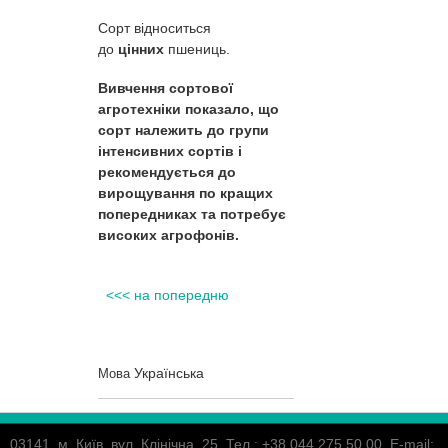
Сорт відноситься
до
цінних
пшениць.
Вивчення сортової
агротехніки показало, що
сорт належить до групи
інтенсивних сортів і
рекомендується до
вирощування по кращих
попередниках та потребує
високих агрофонів.
<<< на попередню
Українська
Мова
03141, м. Київ, вул. Клінічна, 25. Тел.: +38 044 275 50 00, E-mail: