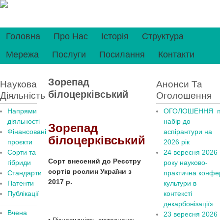
Головна
Про Нас
Історія
Структура
Мережа
Послуги
Посилання
Контакти
Зорепад
Наукова
Анонси Та
білоцерківський
Діяльність
Оголошення
Напрями
ОГОЛОШЕННЯ п
діяльності
набір до
Зорепад
Фінансовані
аспірантури на
білоцерківський
проєкти
2026 рік
Сорти та
24 вересня 2026
Сорт внесений до Реєстру
гібриди
рок
у
науково-
сортів рослин України з
Стандарти
практична конфер
2017 р.
Патенти
культури в
Публікації
контексті
декарбонізації»
Вчена
23 вересня 2026