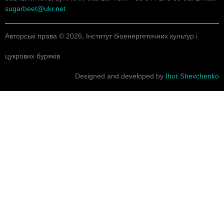
sugarbeet@ukr.net
Авторські права © 2026, Інститут біоенергетичних культур і
цукрових буряків
Designed and developed by
Ihor Shevchenko