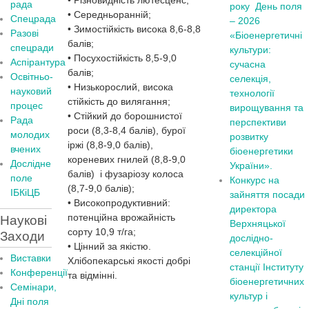
• Різновидність лютесценс;
рада
року
День поля
• Середньоранній;
Спецрада
– 2026
• Зимостійкість висока 8,6-8,8
Разові
«Біоенергетичні
балів;
спецради
культури:
• Посухостійкість 8,5-9,0
Аспірантура
сучасна
балів;
Освітньо-
селекція,
• Низькорослий, висока
науковий
технології
стійкість до вилягання;
процес
вирощування та
• Стійкий до борошнистої
Рада
перспективи
роси (8,3-8,4 балів), бурої
молодих
розвитку
іржі (8,8-9,0 балів),
вчених
біоенергетики
кореневих гнилей (8,8-9,0
Дослідне
України».
балів) і фузаріозу колоса
поле
Конкурс на
(8,7-9,0 балів);
ІБКіЦБ
зайняття посади
• Високопродуктивний:
директора
потенційна врожайність
Наукові
Верхняцької
сорту 10,9 т/га;
Заходи
дослідно-
• Цінний за якістю.
селекційної
Виставки
Хлібопекарські якості добрі
станції Інституту
Конференції
та відмінні.
біоенергетичних
Семінари,
культур і
Дні поля