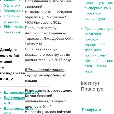
Діяльність
Сорт пшениці м’якої озимої
проєктів у межах
бібліотеки
створений
експерименту з
Монографії
методом внутрішньовидової
проєктної
Практичні
гібридизації: Мирлебен /
аспірантури.
видання
ЧRM Лютесценс 301//
Бібліографічні
Перлина лісостепу.
Пропонуємо для
покажчики
Автори сорту: Бурденюк-
реалізації
Тарасевич Л.А., Дубова О.А.,
розсаду
Чайка А.М.
однорічних і
Сорт занесений до
Дослідно-
дворічних
Державного реєстру сортів
рослин стевії,
селекційні
рослин України з 2017 року.
ейхорнії, насіння
станції
стевії і сухий
та
Відмінні особливості
лист
господарства
сорту та апробаційні
ІБКіЦБ:
ознаки
Інститут
______________________
___________________________
Пропонує
Різновидність лютесценс
.
Білоцерківська ДСС
Колос
безостий,
Верхняцька
циліндричний, середньої
ДСС
щільності, білий.
Веселоподільська
Послуги з
На верхівці колоса
квіткові
ДСС