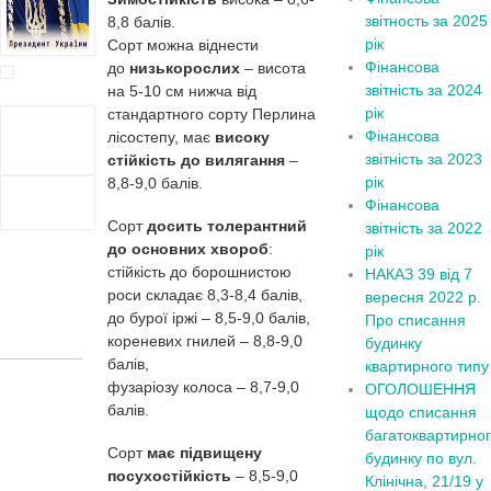
звітность за 2025
8,8 балів.
рік
Сорт можна віднести
Фінансова
до
низькорослих
– висота
звітність за 2024
на 5-10 см нижча від
рік
стандартного сорту Перлина
Фінансова
лісостепу, має
високу
звітність за 2023
стійкість до вилягання
–
рік
8,8-9,0 балів.
Фінансова
Сорт
досить толерантний
звітність за 2022
до основних хвороб
:
рік
стійкість до борошнистою
НАКАЗ 39 від 7
роси складає 8,3-8,4 балів,
вересня 2022 р.
до бурої іржі – 8,5-9,0 балів,
Про списання
кореневих гнилей – 8,8-9,0
будинку
балів,
квартирного типу
фузаріозу колоса – 8,7-9,0
ОГОЛОШЕННЯ
балів.
щодо списання
багатоквартирно
Сорт
має підвищену
будинку по вул.
посухостійкість
– 8,5-9,0
Клінічна, 21/19 у