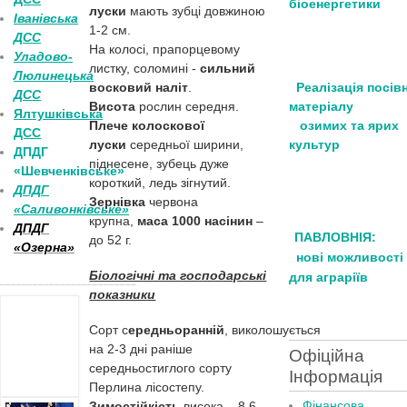
біоенергетики
луски
мають зубці довжиною
Іванівська
1-2 см.
ДСС
На колосі, прапорцевому
Уладово-
листку, соломині -
сильний
Люлинецька
восковий наліт
.
Реалізація посів
ДСС
Висота
рослин середня.
матеріалу
Ялтушківська
Плече
колоскової
озимих та ярих
ДСС
луски
середньої ширини,
культур
ДПДГ
піднесене, зубець дуже
«Шевченківське»
короткий, ледь зігнутий.
ДПДГ
Зернівка
червона
«Саливонківське»
крупна,
маса 1000 насінин
–
ДПДГ
ПАВЛОВНІЯ:
до 52 г.
«Озерна»
нові можливості
Біологічні та господарські
для аграріїв
_________________________
показники
Сорт с
ередньоранній
, виколошується
на 2-3 дні раніше
Офіційна
середньостиглого сорту
Інформація
Перлина лісостепу.
Фінансова
Зимостійкість
висока – 8,6-