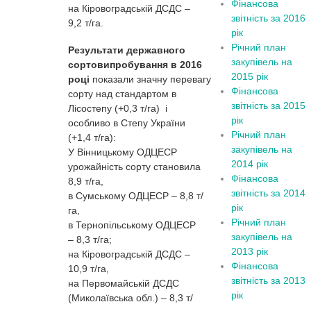
Фінансова
на Кіровоградській ДСДС –
звітність за 2016
9,2 т/га.
рік
Річний план
Результати державного
закупівель на
сортовипробування в 2016
2015 рік
році
показали значну перевагу
Фінансова
сорту над стандартом в
звітність за 2015
Лісостепу (+0,3 т/га) і
рік
особливо в Степу України
Річний план
(+1,4 т/га):
закупівель на
У Вінницькому ОДЦЕСР
2014 рік
урожайність сорту становила
Фінансова
8,9 т/га,
звітність за 2014
в Сумському ОДЦЕСР – 8,8 т/
рік
га,
Річний план
в Тернопільському ОДЦЕСР
закупівель на
– 8,3 т/га;
2013 рік
на Кіровоградській ДСДС –
Фінансова
10,9 т/га,
звітність за 2013
на Первомайській ДСДС
рік
(Миколаївська обл.) – 8,3 т/