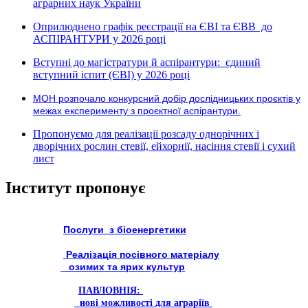
аграрних наук України
Оприлюднено графік реєстрації на ЄВІ та ЄВВ до
АСПІРАНТУРИ у 2026 році
Вступні до магістратури й аспірантури: єдиний
вступний іспит (ЄВІ) у 2026 році
МОН розпочало конкурсний добір дослідницьких проєктів у
межах експерименту з проєктної аспірантури.
Пропонуємо для реалізації розсаду однорічних і
дворічних рослин стевії, ейхорнії, насіння стевії і сухий
лист
Інститут пропонує
Послуги з біоенергетики
Реалізація посівного матеріалу
озимих та ярих культур
ПАВЛОВНІЯ:
нові можливості для аграріїв