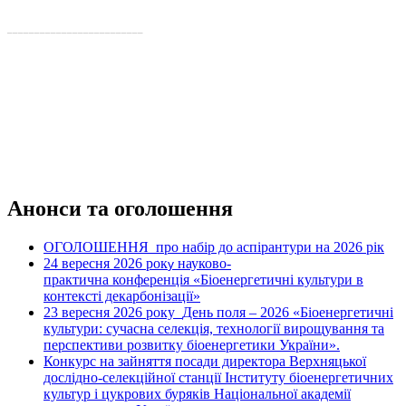
_________________________
Анонси та оголошення
ОГОЛОШЕННЯ про набір до аспірантури на 2026 рік
24 вересня 2026 рок
науково-
у
практична конференція «Біоенергетичні культури в
контексті декарбонізації»
23 вересня 2026 року
День поля – 2026 «Біоенергетичні
культури: сучасна селекція, технології вирощування та
перспективи розвитку біоенергетики України».
Конкурс на зайняття посади директора Верхняцької
дослідно-селекційної станції Інституту біоенергетичних
культур і цукрових буряків Національної академії