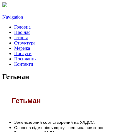
Navigation
Головна
Про нас
Історія
Структура
Мережа
Послуги
Посилання
Контакти
Гетьман
Гетьман
Зеленозерний сорт створений на УЛДСС.
Основна відмінність сорту - неосипаюче зерно.