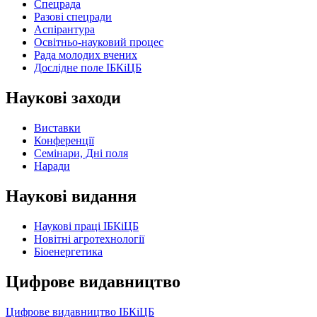
Спецрада
Разові спецради
Аспірантура
Освітньо-науковий процес
Рада молодих вчених
Дослідне поле ІБКіЦБ
Наукові заходи
Виставки
Конференції
Семінари, Дні поля
Наради
Наукові видання
Наукові праці ІБКіЦБ
Новітні агротехнології
Бiоенергетика
Цифрове видавництво
Цифрове видавництво ІБКіЦБ