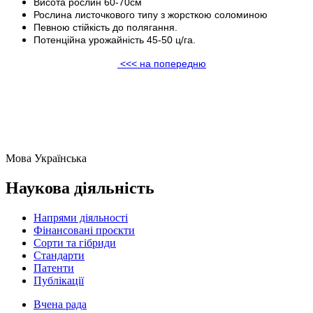
Висота рослин 60-70см
Рослина листочкового типу з жорсткою соломиною
Певною стійкість до полягання.
Потенційна урожайність 45-50 ц/га.
<<< на попередню
Мова
Українська
Наукова діяльність
Напрями діяльності
Фінансовані проєкти
Сорти та гібриди
Стандарти
Патенти
Публікації
Вчена рада