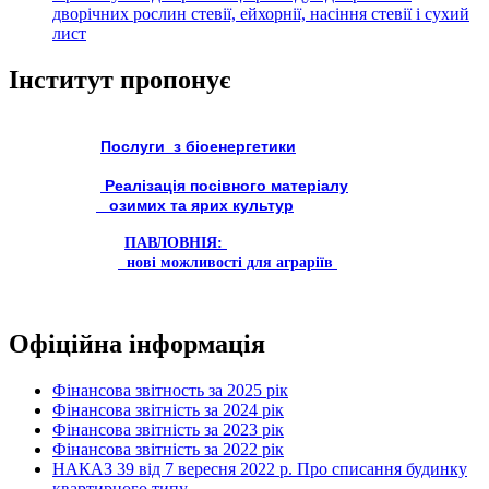
дворічних рослин стевії, ейхорнії, насіння стевії і сухий
лист
Інститут пропонує
Послуги з біоенергетики
Реалізація посівного матеріалу
озимих та ярих культур
ПАВЛОВНІЯ:
нові можливості для аграріїв
Офіційна інформація
Фінансова звітность за 2025 рік
Фінансова звітність за 2024 рік
Фінансова звітність за 2023 рік
Фінансова звітність за 2022 рік
НАКАЗ 39 від 7 вересня 2022 р. Про списання будинку
квартирного типу