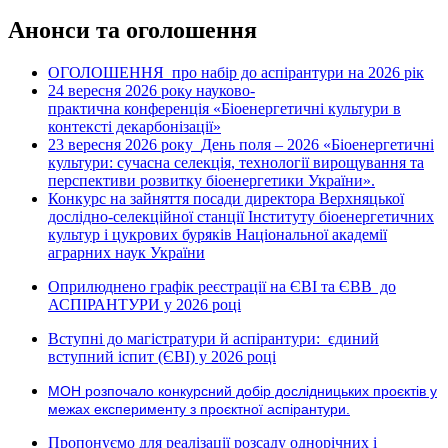
Анонси та оголошення
ОГОЛОШЕННЯ про набір до аспірантури на 2026 рік
24 вересня 2026 рок
науково-
у
практична конференція «Біоенергетичні культури в
контексті декарбонізації»
23 вересня 2026 року
День поля – 2026 «Біоенергетичні
культури: сучасна селекція, технології вирощування та
перспективи розвитку біоенергетики України».
Конкурс на зайняття посади директора Верхняцької
дослідно-селекційної станції Інституту біоенергетичних
культур і цукрових буряків Національної академії
аграрних наук України
Оприлюднено графік реєстрації на ЄВІ та ЄВВ до
АСПІРАНТУРИ у 2026 році
Вступні до магістратури й аспірантури: єдиний
вступний іспит (ЄВІ) у 2026 році
МОН розпочало конкурсний добір дослідницьких проєктів у
межах експерименту з проєктної аспірантури.
Пропонуємо для реалізації розсаду однорічних і