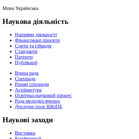
Мова
Українська
Наукова діяльність
Напрями діяльності
Фінансовані проєкти
Сорти та гібриди
Стандарти
Патенти
Публікації
Вчена рада
Спецрада
Разові спецради
Аспірантура
Освітньо-науковий процес
Рада молодих вчених
Дослідне поле ІБКіЦБ
Наукові заходи
Виставки
Конференції