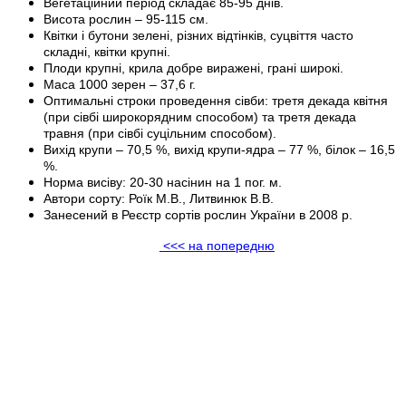
Вегетаційний період складає 85-95 днів.
Висота рослин – 95-115 см.
Квітки і бутони зелені, різних відтінків, суцвіття часто
складні, квітки крупні.
Плоди крупні, крила добре виражені, грані широкі.
Маса 1000 зерен – 37,6 г.
Оптимальні строки проведення сівби: третя декада квітня
(при сівбі широкорядним способом) та третя декада
травня (при сівбі суцільним способом).
Вихід крупи – 70,5 %, вихід крупи-ядра – 77 %, білок – 16,5
%.
Норма висіву: 20-30 насінин на 1 пог. м.
Автори сорту: Роїк М.В., Литвинюк В.В.
Занесений в Реєстр сортів рослин України в 2008 р.
<<< на попередню