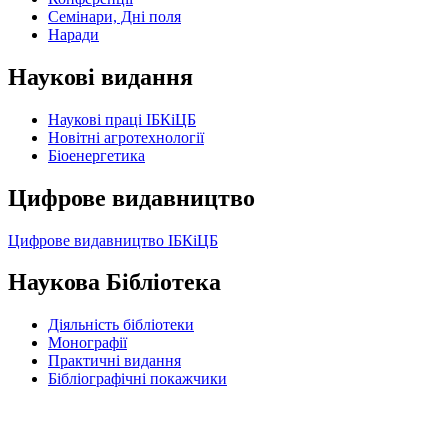
Семінари, Дні поля
Наради
Наукові видання
Наукові праці ІБКіЦБ
Новітні агротехнології
Бiоенергетика
Цифрове видавництво
Цифрове видавництво ІБКіЦБ
Наукова Бібліотека
Діяльність бібліотеки
Монографії
Практичні видання
Бібліографічні покажчики