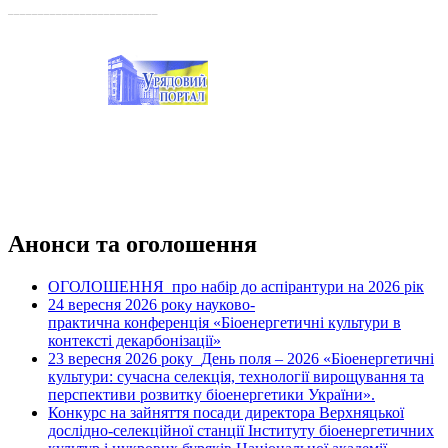
_________________________
Анонси та оголошення
ОГОЛОШЕННЯ про набір до аспірантури на 2026 рік
24 вересня 2026 рок
науково-
у
практична конференція «Біоенергетичні культури в
контексті декарбонізації»
23 вересня 2026 року
День поля – 2026 «Біоенергетичні
культури: сучасна селекція, технології вирощування та
перспективи розвитку біоенергетики України».
Конкурс на зайняття посади директора Верхняцької
дослідно-селекційної станції Інституту біоенергетичних