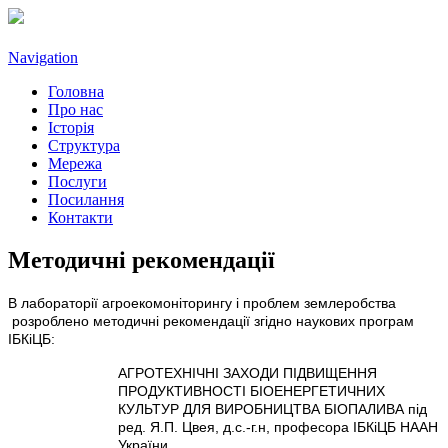
Navigation
Головна
Про нас
Історія
Структура
Мережа
Послуги
Посилання
Контакти
Методичні рекомендації
В лабораторії агроекомоніторингу і проблем землеробства
розроблено методичні рекомендації згідно наукових програм
ІБКіЦБ:
АГРОТЕХНІЧНІ ЗАХОДИ ПІДВИЩЕННЯ
ПРОДУКТИВНОСТІ БІОЕНЕРГЕТИЧНИХ
КУЛЬТУР ДЛЯ ВИРОБНИЦТВА БІОПАЛИВА під
ред. Я.П. Цвея, д.с.-г.н, професора ІБКіЦБ НААН
України