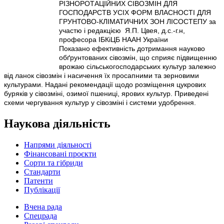
РІЗНОРОТАЦІЙНИХ СІВОЗМІН ДЛЯ
ГОСПОДАРСТВ УСІХ ФОРМ ВЛАСНОСТІ ДЛЯ
ГРУНТОВО-КЛІМАТИЧНИХ ЗОН ЛІСОСТЕПУ за
участю і редакцією Я.П. Цвея, д.с.-г.н,
професора ІБКіЦБ НААН України
Показано ефективність дотримання науково
обґрунтованих сівозмін, що сприяє підвищенню
врожаю сільськогосподарських культур залежно
від ланок сівозмін і насичення їх просапними та зерновими
культурами. Надані рекомендації щодо розміщення цукрових
буряків у сівозміні, озимої пшениці, ярових культур. Приведені
схеми чергування культур у сівозміні і системи удобрення.
Наукова діяльність
Напрями діяльності
Фінансовані проєкти
Сорти та гібриди
Стандарти
Патенти
Публікації
Вчена рада
Спецрада