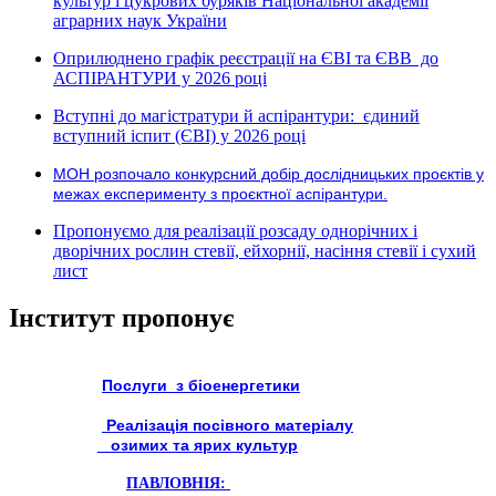
культур і цукрових буряків Національної академії
аграрних наук України
Оприлюднено графік реєстрації на ЄВІ та ЄВВ до
АСПІРАНТУРИ у 2026 році
Вступні до магістратури й аспірантури: єдиний
вступний іспит (ЄВІ) у 2026 році
МОН розпочало конкурсний добір дослідницьких проєктів у
межах експерименту з проєктної аспірантури.
Пропонуємо для реалізації розсаду однорічних і
дворічних рослин стевії, ейхорнії, насіння стевії і сухий
лист
Інститут пропонує
Послуги з біоенергетики
Реалізація посівного матеріалу
озимих та ярих культур
ПАВЛОВНІЯ: