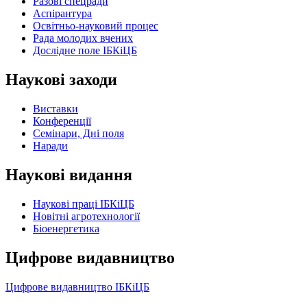
Разові спецради
Аспірантура
Освітньо-науковий процес
Рада молодих вчених
Дослідне поле ІБКіЦБ
Наукові заходи
Виставки
Конференції
Семінари, Дні поля
Наради
Наукові видання
Наукові праці ІБКіЦБ
Новітні агротехнології
Бiоенергетика
Цифрове видавництво
Цифрове видавництво ІБКіЦБ