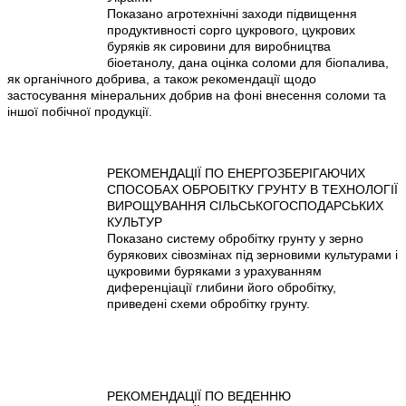
Показано агротехнічні заходи підвищення
продуктивності сорго цукрового, цукрових
буряків як сировини для виробництва
біоетанолу, дана оцінка соломи для біопалива,
як органічного добрива, а також рекомендації щодо
застосування мінеральних добрив на фоні внесення соломи та
іншої побічної продукції.
РЕКОМЕНДАЦІЇ ПО ЕНЕРГОЗБЕРІГАЮЧИХ
СПОСОБАХ ОБРОБІТКУ ГРУНТУ В ТЕХНОЛОГІЇ
ВИРОЩУВАННЯ СІЛЬСЬКОГОСПОДАРСЬКИХ
КУЛЬТУР
Показано систему обробітку грунту у зерно
бурякових сівозмінах під зерновими культурами і
цукровими буряками з урахуванням
диференціації глибини його обробітку,
приведені схеми обробітку грунту.
РЕКОМЕНДАЦІЇ ПО ВЕДЕННЮ