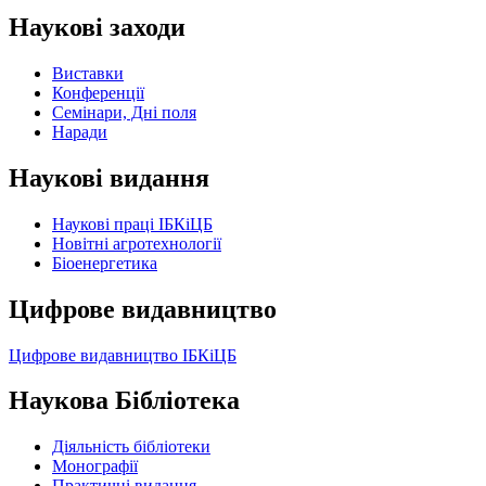
Наукові заходи
Виставки
Конференції
Семінари, Дні поля
Наради
Наукові видання
Наукові праці ІБКіЦБ
Новітні агротехнології
Бiоенергетика
Цифрове видавництво
Цифрове видавництво ІБКіЦБ
Наукова Бібліотека
Діяльність бібліотеки
Монографії
Практичні видання