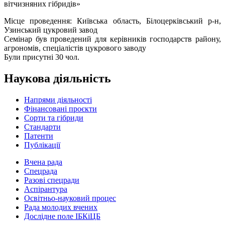
вітчизняних гібридів»
Місце проведення: Київська область, Білоцерківський р-н,
Узинський цукровий завод
Семінар був проведений для керівників господарств району,
агрономів, спеціалістів цукрового заводу
Були присутні 30 чол.
Наукова діяльність
Напрями діяльності
Фінансовані проєкти
Сорти та гібриди
Стандарти
Патенти
Публікації
Вчена рада
Спецрада
Разові спецради
Аспірантура
Освітньо-науковий процес
Рада молодих вчених
Дослідне поле ІБКіЦБ