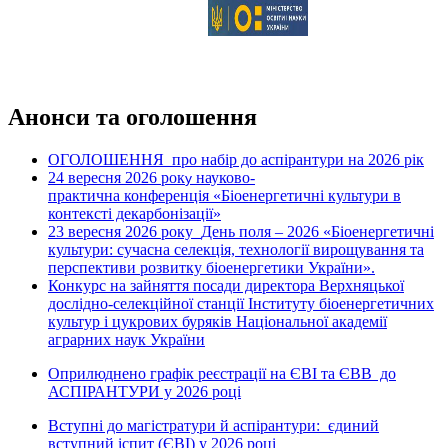
Анонси та оголошення
ОГОЛОШЕННЯ про набір до аспірантури на 2026 рік
24 вересня 2026 рок
науково-
у
практична конференція «Біоенергетичні культури в
контексті декарбонізації»
23 вересня 2026 року
День поля – 2026 «Біоенергетичні
культури: сучасна селекція, технології вирощування та
перспективи розвитку біоенергетики України».
Конкурс на зайняття посади директора Верхняцької
дослідно-селекційної станції Інституту біоенергетичних
культур і цукрових буряків Національної академії
аграрних наук України
Оприлюднено графік реєстрації на ЄВІ та ЄВВ до
АСПІРАНТУРИ у 2026 році
Вступні до магістратури й аспірантури: єдиний
вступний іспит (ЄВІ) у 2026 році