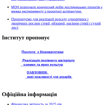
МОН розпочало конкурсний добір дослідницьких проєктів у
межах експерименту з проєктної аспірантури.
Пропонуємо для реалізації розсаду однорічних і
дворічних рослин стевії, ейхорнії, насіння стевії і сухий
лист
Інститут пропонує
Послуги з біоенергетики
Реалізація посівного матеріалу
озимих та ярих культур
ПАВЛОВНІЯ:
нові можливості для аграріїв
Офіційна інформація
Фінансова звітность за 2025 рік