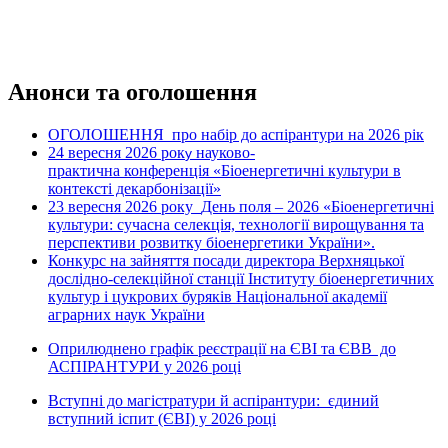
Анонси та оголошення
ОГОЛОШЕННЯ про набір до аспірантури на 2026 рік
24 вересня 2026 рок
науково-
у
практична конференція «Біоенергетичні культури в
контексті декарбонізації»
23 вересня 2026 року
День поля – 2026 «Біоенергетичні
культури: сучасна селекція, технології вирощування та
перспективи розвитку біоенергетики України».
Конкурс на зайняття посади директора Верхняцької
дослідно-селекційної станції Інституту біоенергетичних
культур і цукрових буряків Національної академії
аграрних наук України
Оприлюднено графік реєстрації на ЄВІ та ЄВВ до
АСПІРАНТУРИ у 2026 році
Вступні до магістратури й аспірантури: єдиний
вступний іспит (ЄВІ) у 2026 році