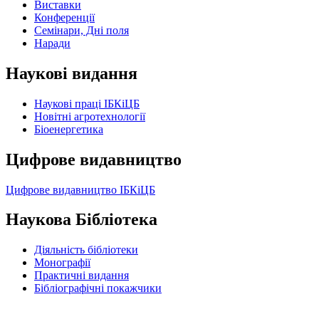
Виставки
Конференції
Семінари, Дні поля
Наради
Наукові видання
Наукові праці ІБКіЦБ
Новітні агротехнології
Бiоенергетика
Цифрове видавництво
Цифрове видавництво ІБКіЦБ
Наукова Бібліотека
Діяльність бібліотеки
Монографії
Практичні видання
Бібліографічні покажчики