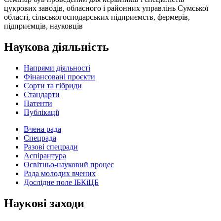
цукрових заводів, обласного і районних управлінь Сумської
області, сільськогосподарських підприємств, фермерів,
підприємців, науковців
Наукова діяльність
Напрями діяльності
Фінансовані проєкти
Сорти та гібриди
Стандарти
Патенти
Публікації
Вчена рада
Спецрада
Разові спецради
Аспірантура
Освітньо-науковий процес
Рада молодих вчених
Дослідне поле ІБКіЦБ
Наукові заходи