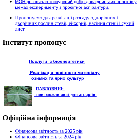
МОН розпочало конкурсний добір дослідницьких проєктів у
межах експерименту з проєктної аспірантури.
Пропонуємо для реалізації розсаду однорічних і
дворічних рослин стевії, ейхорнії, насіння стевії і сухий
лист
Інститут пропонує
Послуги з біоенергетики
Реалізація посівного матеріалу
озимих та ярих культур
ПАВЛОВНІЯ:
нові можливості для аграріїв
Офіційна інформація
Фінансова звітность за 2025 рік
Фінансова звітність за 2024 рік