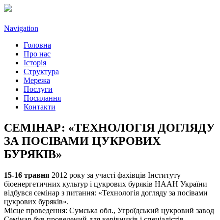
Navigation
Головна
Про нас
Історія
Структура
Мережа
Послуги
Посилання
Контакти
СЕМІНАР: «ТЕХНОЛОГІЯ ДОГЛЯДУ
ЗА ПОСІВАМИ ЦУКРОВИХ
БУРЯКІВ»
15-16 травня
2012 року за участі фахівців Інституту
біоенергетичних культур і цукрових буряків НААН України
відбувся семінар з питання: «Технологія догляду за посівами
цукрових буряків».
Місце проведення: Сумська обл., Угроїдський цукровий завод
Семінар був проведений для керівників і спеціалістів