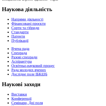
Наукова діяльність
Напрями діяльності
Фінансовані проєкти
Сорти та гібриди
Стандарти
Патенти
Публікації
Вчена рада
Спецрада
Разові спецради
Аспірантура
Освітньо-науковий процес
Рада молодих вчених
Дослідне поле ІБКіЦБ
Наукові заходи
Виставки
Конференції
Семінари, Дні поля