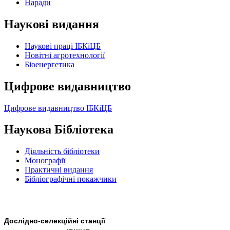
Наради
Наукові видання
Наукові праці ІБКіЦБ
Новітні агротехнології
Бiоенергетика
Цифрове видавництво
Цифрове видавництво ІБКіЦБ
Наукова Бібліотека
Діяльність бібліотеки
Монографії
Практичні видання
Бібліографічні покажчики
Дослідно-селекційні станції