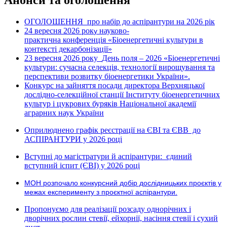
ОГОЛОШЕННЯ про набір до аспірантури на 2026 рік
24 вересня 2026 рок
науково-
у
практична конференція «Біоенергетичні культури в
контексті декарбонізації»
23 вересня 2026 року
День поля – 2026 «Біоенергетичні
культури: сучасна селекція, технології вирощування та
перспективи розвитку біоенергетики України».
Конкурс на зайняття посади директора Верхняцької
дослідно-селекційної станції Інституту біоенергетичних
культур і цукрових буряків Національної академії
аграрних наук України
Оприлюднено графік реєстрації на ЄВІ та ЄВВ до
АСПІРАНТУРИ у 2026 році
Вступні до магістратури й аспірантури: єдиний
вступний іспит (ЄВІ) у 2026 році
МОН розпочало конкурсний добір дослідницьких проєктів у
межах експерименту з проєктної аспірантури.
Пропонуємо для реалізації розсаду однорічних і
дворічних рослин стевії, ейхорнії, насіння стевії і сухий