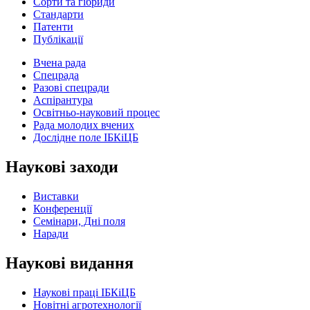
Сорти та гібриди
Стандарти
Патенти
Публікації
Вчена рада
Спецрада
Разові спецради
Аспірантура
Освітньо-науковий процес
Рада молодих вчених
Дослідне поле ІБКіЦБ
Наукові заходи
Виставки
Конференції
Семінари, Дні поля
Наради
Наукові видання
Наукові праці ІБКіЦБ
Новітні агротехнології