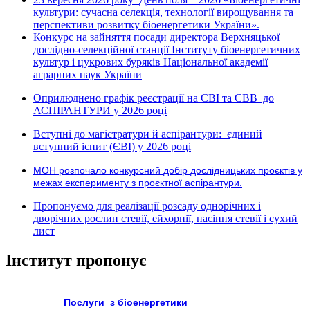
культури: сучасна селекція, технології вирощування та
перспективи розвитку біоенергетики України».
Конкурс на зайняття посади директора Верхняцької
дослідно-селекційної станції Інституту біоенергетичних
культур і цукрових буряків Національної академії
аграрних наук України
Оприлюднено графік реєстрації на ЄВІ та ЄВВ до
АСПІРАНТУРИ у 2026 році
Вступні до магістратури й аспірантури: єдиний
вступний іспит (ЄВІ) у 2026 році
МОН розпочало конкурсний добір дослідницьких проєктів у
межах експерименту з проєктної аспірантури.
Пропонуємо для реалізації розсаду однорічних і
дворічних рослин стевії, ейхорнії, насіння стевії і сухий
лист
Інститут пропонує
Послуги з біоенергетики