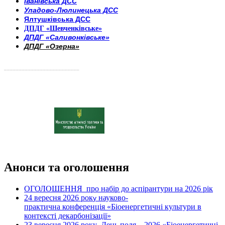
Іванівська ДСС
Уладово-Люлинецька ДСС
Ялтушківська ДСС
ДПДГ «Шевченківське»
ДПДГ «Саливонківське»
ДПДГ «Озерна»
_________________________
Анонси та оголошення
ОГОЛОШЕННЯ про набір до аспірантури на 2026 рік
24 вересня 2026 рок
науково-
у
практична конференція «Біоенергетичні культури в
контексті декарбонізації»
23 вересня 2026 року
День поля – 2026 «Біоенергетичні