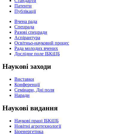
Стандарти
Патенти
Публікації
Вчена рада
Спецрада
Разові спецради
Аспірантура
Освітньо-науковий процес
Рада молодих вчених
Дослідне поле ІБКіЦБ
Наукові заходи
Виставки
Конференції
Семінари, Дні поля
Наради
Наукові видання
Наукові праці ІБКіЦБ
Новітні агротехнології
Бiоенергетика