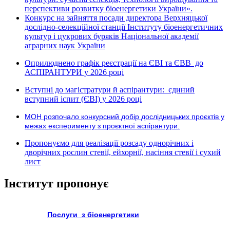
перспективи розвитку біоенергетики України».
Конкурс на зайняття посади директора Верхняцької
дослідно-селекційної станції Інституту біоенергетичних
культур і цукрових буряків Національної академії
аграрних наук України
Оприлюднено графік реєстрації на ЄВІ та ЄВВ до
АСПІРАНТУРИ у 2026 році
Вступні до магістратури й аспірантури: єдиний
вступний іспит (ЄВІ) у 2026 році
МОН розпочало конкурсний добір дослідницьких проєктів у
межах експерименту з проєктної аспірантури.
Пропонуємо для реалізації розсаду однорічних і
дворічних рослин стевії, ейхорнії, насіння стевії і сухий
лист
Інститут пропонує
Послуги з біоенергетики