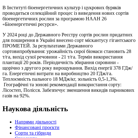
В Інституті біоенергетичних культур і цукрових буряків
проводиться селекційний процес із виведення нових сортів
біоенергетичних рослин за програмою НААН 26
«Біоенергетичні ресурси».
У 2024 році до Державного Реєстру сортів рослин придатних
для поширення в Україні внесено сорт міскантусу гігантського
ПРОМЕТЕЙ. За результатами Державного
сортовипробування: урожайність сирої біомаси становить 28
т/га, вихід сухої речовини - 21 т/га. Термін використання
плантації 20 років. Періодичність збирання сировини -
щорічно з другого року вирощування. Вихід енергії 378 ГДж/
га. Енергетичні витрати на виробництво 20 ГДж/га.
Теплоємність пального 18 МДж/кг, зольність 0,5-1,3%.
Географічні та зонові рекомендації використання сорту:
Лісостеп, Полісся. Забезпечує зменшення викидів парникових
газів на 92%.
Наукова діяльність
Напрями діяльності
Фінансовані проєкти
Сорти та гібриди