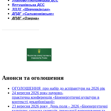
Уладово-Люлинецька ДСС
Ялтушківська ДСС
ДПДГ «Шевченківське»
ДПДГ «Саливонківське»
ДПДГ «Озерна»
_________________________
Анонси та оголошення
ОГОЛОШЕННЯ про набір до аспірантури на 2026 рік
24 вересня 2026 рок
науково-
у
практична конференція «Біоенергетичні культури в
контексті декарбонізації»
23 вересня 2026 року
День поля – 2026 «Біоенергетичні
культури: сучасна селекція, технології вирощування та