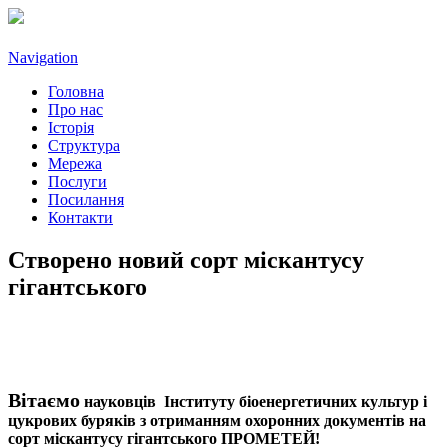
Navigation
Головна
Про нас
Історія
Структура
Мережа
Послуги
Посилання
Контакти
Створено новий сорт міскантусу
гігантського
Вітаємо
науковців Інституту біоенергетичних культур і
цукрових буряків з отриманням охоронних документів на
сорт міскантусу гігантського ПРОМЕТЕЙ!