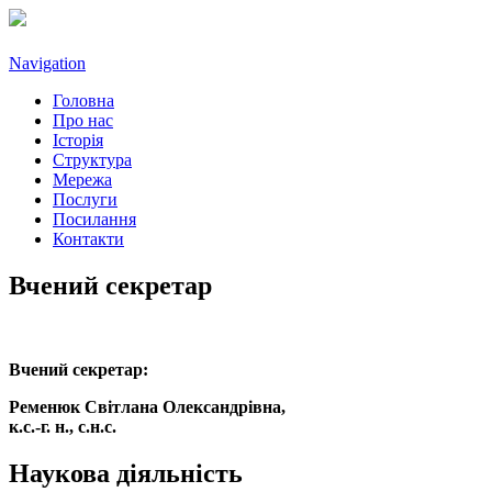
Navigation
Головна
Про нас
Історія
Структура
Мережа
Послуги
Посилання
Контакти
Вчений секретар
Вчений секретар:
Ременюк Світлана Олександрівна,
к.с.-г. н., с.н.с.
Наукова діяльність