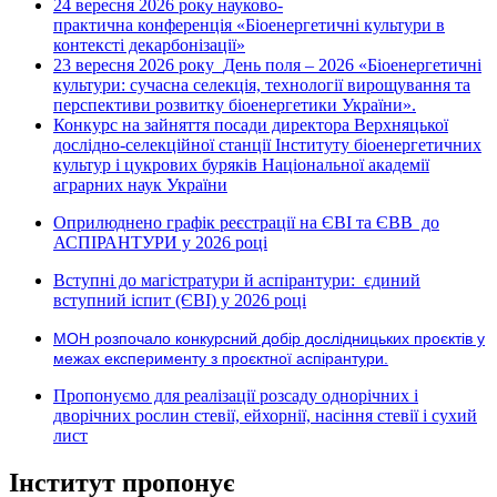
24 вересня 2026 рок
науково-
у
практична конференція «Біоенергетичні культури в
контексті декарбонізації»
23 вересня 2026 року
День поля – 2026 «Біоенергетичні
культури: сучасна селекція, технології вирощування та
перспективи розвитку біоенергетики України».
Конкурс на зайняття посади директора Верхняцької
дослідно-селекційної станції Інституту біоенергетичних
культур і цукрових буряків Національної академії
аграрних наук України
Оприлюднено графік реєстрації на ЄВІ та ЄВВ до
АСПІРАНТУРИ у 2026 році
Вступні до магістратури й аспірантури: єдиний
вступний іспит (ЄВІ) у 2026 році
МОН розпочало конкурсний добір дослідницьких проєктів у
межах експерименту з проєктної аспірантури.
Пропонуємо для реалізації розсаду однорічних і
дворічних рослин стевії, ейхорнії, насіння стевії і сухий
лист
Інститут пропонує