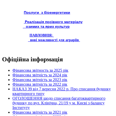
Послуги з біоенергетики
Реалізація посівного матеріалу
озимих та ярих культур
ПАВЛОВНІЯ:
нові можливості для аграріїв
Офіційна інформація
Фінансова звітность за 2025 рік
Фінансова звітність за 2024 рік
Фінансова звітність за 2023 рік
Фінансова звітність за 2022 рік
НАКАЗ 39 від 7 вересня 2022 р. Про списання будинку
квартирного типу
ОГОЛОШЕННЯ щодо списання багатоквартирного
будинку по вул. Клінічна, 21/19 у м. Києві з балансу
Інституту
Фінансова звітність за 2021 рік