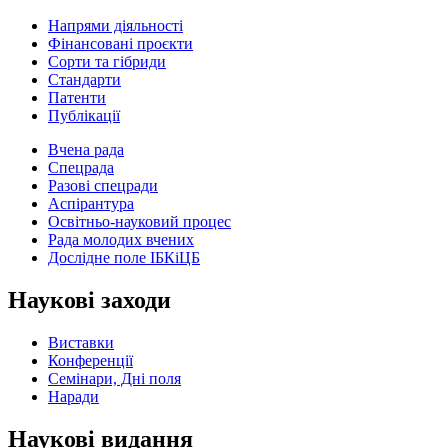
Напрями діяльності
Фінансовані проєкти
Сорти та гібриди
Стандарти
Патенти
Публікації
Вчена рада
Спецрада
Разові спецради
Аспірантура
Освітньо-науковий процес
Рада молодих вчених
Дослідне поле ІБКіЦБ
Наукові заходи
Виставки
Конференції
Семінари, Дні поля
Наради
Наукові видання