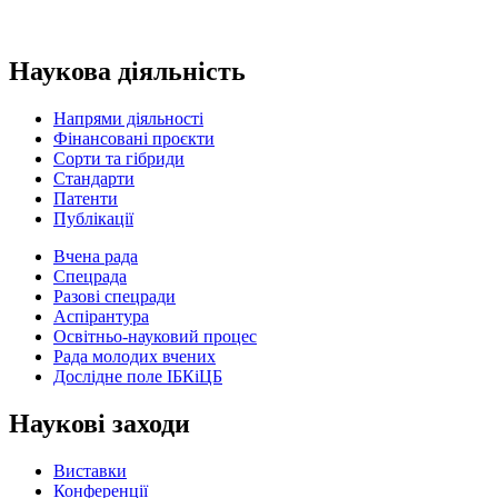
Наукова діяльність
Напрями діяльності
Фінансовані проєкти
Сорти та гібриди
Стандарти
Патенти
Публікації
Вчена рада
Спецрада
Разові спецради
Аспірантура
Освітньо-науковий процес
Рада молодих вчених
Дослідне поле ІБКіЦБ
Наукові заходи
Виставки
Конференції