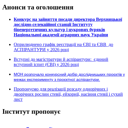
Анонси та оголошення
Конкурс на зайняття посади директора Верхняцької
дослідно-селекційної станції Інституту
біоенергетичних культур і цукрових буряків
Національної академії аграрних наук України
Оприлюднено графік реєстрації на ЄВІ та ЄВВ до
АСПІРАНТУРИ у 2026 році
Вступні до магістратури й аспірантури: єдиний
вступний іспит (ЄВІ) у 2026 році
МОН розпочало конкурсний добір дослідницьких проєктів у
межах експерименту з проєктної аспірантури.
Пропонуємо для реалізації розсаду однорічних і
дворічних рослин стевії, ейхорнії, насіння стевії і сухий
лист
Інститут пропонує