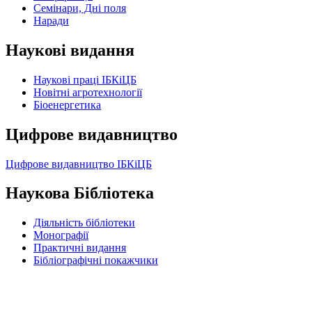
Семінари, Дні поля
Наради
Наукові видання
Наукові праці ІБКіЦБ
Новітні агротехнології
Бiоенергетика
Цифрове видавництво
Цифрове видавництво ІБКіЦБ
Наукова Бібліотека
Діяльність бібліотеки
Монографії
Практичні видання
Бібліографічні покажчики