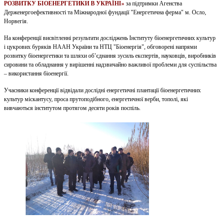
РОЗВИТКУ БІОЕНЕРГЕТИКИ В УКРАЇНІ»
за підтримки Агенства
Держенергоефективності та Міжнародної фундації "Енергетична ферма" м. Осло,
Норвегія.
На конференції висвітленні результати досліджень Інституту біоенергетичних культур
і цукрових буряків НААН України та НТЦ "Біоенергія", обговорені напрями
розвитку біоенергетики та шляхи об’єднання зусиль експертів, науковців, виробників
сировини та обладнання у вирішенні надзвичайно важливої проблеми для суспільства
– використання біоенергії.
Учасники конференції відвідали дослідні енергетичні плантації біоенергетичних
культур міскантусу, проса прутоподібного, енергетичної верби, тополі, які
вивчаються інститутом протягом десяти років поспіль.