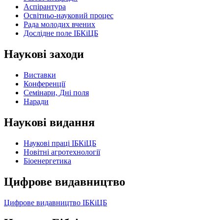
Аспірантура
Освітньо-науковий процес
Рада молодих вчених
Дослідне поле ІБКіЦБ
Наукові заходи
Виставки
Конференції
Семінари, Дні поля
Наради
Наукові видання
Наукові праці ІБКіЦБ
Новітні агротехнології
Бiоенергетика
Цифрове видавництво
Цифрове видавництво ІБКіЦБ