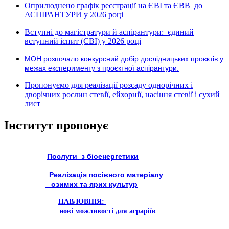
Оприлюднено графік реєстрації на ЄВІ та ЄВВ до
АСПІРАНТУРИ у 2026 році
Вступні до магістратури й аспірантури: єдиний
вступний іспит (ЄВІ) у 2026 році
МОН розпочало конкурсний добір дослідницьких проєктів у
межах експерименту з проєктної аспірантури.
Пропонуємо для реалізації розсаду однорічних і
дворічних рослин стевії, ейхорнії, насіння стевії і сухий
лист
Інститут пропонує
Послуги з біоенергетики
Реалізація посівного матеріалу
озимих та ярих культур
ПАВЛОВНІЯ:
нові можливості для аграріїв