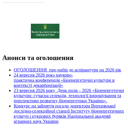
_________________________
Анонси та оголошення
ОГОЛОШЕННЯ про набір до аспірантури на 2026 рік
24 вересня 2026 рок
науково-
у
практична конференція «Біоенергетичні культури в
контексті декарбонізації»
23 вересня 2026 року
День поля – 2026 «Біоенергетичні
культури: сучасна селекція, технології вирощування та
перспективи розвитку біоенергетики України».
Конкурс на зайняття посади директора Верхняцької
дослідно-селекційної станції Інституту біоенергетичних
культур і цукрових буряків Національної академії
аграрних наук України