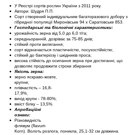
У Реєстрі сортів рослин України з 2011 року.
Автори: Шудря П.П.
Сорт створений індивідуальним багаторазового добору з
гібридної популяції Миронівське 94 х Саратовське 853.
Господарські та біологічні характеристики:
урожайність зерна від 5,0 до 6,0 т/га
;
середньоранній, дозріває за 75-85 днів;
стійкий проти вилягання;
сорт відзначається пластичністю, посухостійкістю;
стійкий до бактеріозу і шкідників проса;
висока стійкість до осипання зерна при достиганні, що
дозволяє продовжити строки збирання
Якість зерна:
зерно яскраво-жовте,
крупне;
плівчастість – 16,8-
17,9%;
вихід крупи - 78-80%;
вміст білку – 13,5%.
Апробаційні
ознаки:
Різновидність
флявум (flavum
Korn). Волоть розлога, поникла, 25,1-32 см довжина.