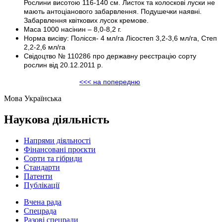
Рослини висотою 116-140 см. Листок та колоскові луски не
мають антоціанового забарвлення. Подушечки наявні.
Забарвлення квіткових лусок кремове.
Маса 1000 насінин – 8,0-8,2 г.
Норма висіву: Полісся- 4 мл/га Лісостеп 3,2-3,6 мл/га, Степ
2,2-2,6 мл/га
Свідоцтво № 110286 про державну реєстрацію сорту
рослин від 20.12.2011 р.
<<< на попередню
Мова
Українська
Наукова діяльність
Напрями діяльності
Фінансовані проєкти
Сорти та гібриди
Стандарти
Патенти
Публікації
Вчена рада
Спецрада
Разові спецради