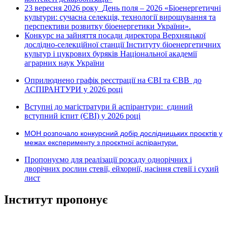
23 вересня 2026 року
День поля – 2026 «Біоенергетичні
культури: сучасна селекція, технології вирощування та
перспективи розвитку біоенергетики України».
Конкурс на зайняття посади директора Верхняцької
дослідно-селекційної станції Інституту біоенергетичних
культур і цукрових буряків Національної академії
аграрних наук України
Оприлюднено графік реєстрації на ЄВІ та ЄВВ до
АСПІРАНТУРИ у 2026 році
Вступні до магістратури й аспірантури: єдиний
вступний іспит (ЄВІ) у 2026 році
МОН розпочало конкурсний добір дослідницьких проєктів у
межах експерименту з проєктної аспірантури.
Пропонуємо для реалізації розсаду однорічних і
дворічних рослин стевії, ейхорнії, насіння стевії і сухий
лист
Інститут пропонує