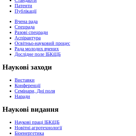
Стандарти
Патенти
Публікації
Вчена рада
Спецрада
Разові спецради
Аспірантура
Освітньо-науковий процес
Рада молодих вчених
Дослідне поле ІБКіЦБ
Наукові заходи
Виставки
Конференції
Семінари, Дні поля
Наради
Наукові видання
Наукові праці ІБКіЦБ
Новітні агротехнології
Бiоенергетика