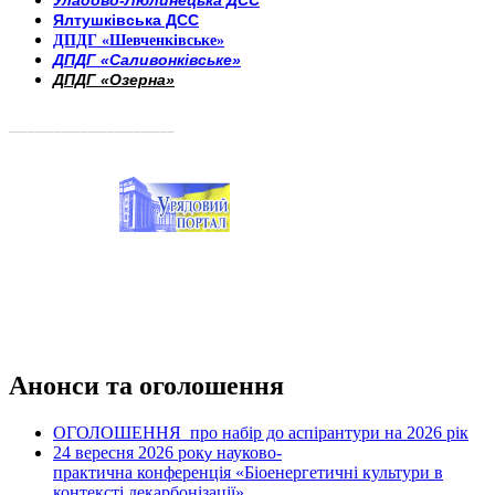
Уладово-Люлинецька ДСС
Ялтушківська ДСС
ДПДГ «Шевченківське»
ДПДГ «Саливонківське»
ДПДГ «Озерна»
_________________________
Анонси та оголошення
ОГОЛОШЕННЯ про набір до аспірантури на 2026 рік
24 вересня 2026 рок
науково-
у
практична конференція «Біоенергетичні культури в
контексті декарбонізації»