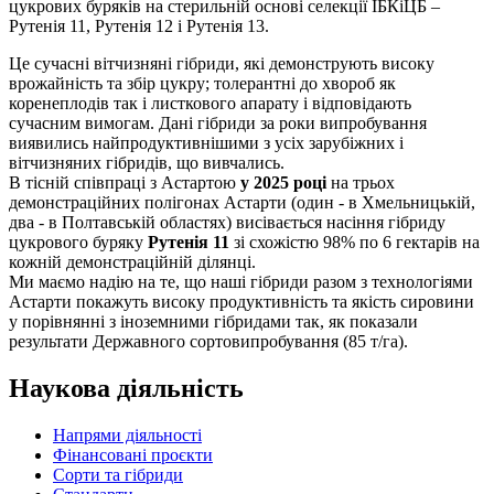
цукрових буряків на стерильній основі селекції ІБКіЦБ –
Рутенія 11, Рутенія 12 і Рутенія 13.
Це сучасні вітчизняні гібриди, які демонструють високу
врожайність та збір цукру; толерантні до хвороб як
коренеплодів так і листкового апарату і відповідають
сучасним вимогам. Дані гібриди за роки випробування
виявились найпродуктивнішими з усіх зарубіжних і
вітчизняних гібридів, що вивчались.
В тісній співпраці з Астартою
у 2025 році
на трьох
демонстраційних полігонах Астарти (один - в Хмельницькій,
два - в Полтавській областях) висівається насіння гібриду
цукрового буряку
Рутенія 11
зі схожістю 98% по 6 гектарів на
кожній демонстраційній ділянці.
Ми маємо надію на те, що наші гібриди разом з технологіями
Астарти покажуть високу продуктивність та якість сировини
у порівнянні з іноземними гібридами так, як показали
результати Державного сортовипробування (85 т/га).
Наукова діяльність
Напрями діяльності
Фінансовані проєкти
Сорти та гібриди