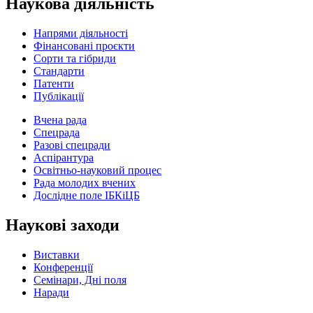
Наукова діяльність
Напрями діяльності
Фінансовані проєкти
Сорти та гібриди
Стандарти
Патенти
Публікації
Вчена рада
Спецрада
Разові спецради
Аспірантура
Освітньо-науковий процес
Рада молодих вчених
Дослідне поле ІБКіЦБ
Наукові заходи
Виставки
Конференції
Семінари, Дні поля
Наради