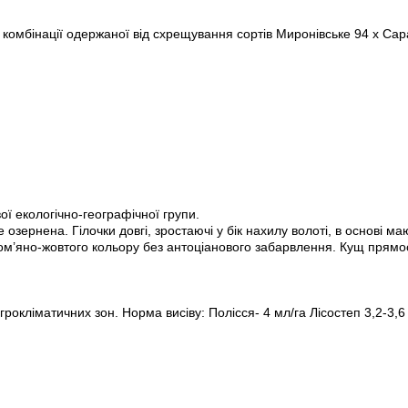
 комбінації одержаної від схрещування сортів Миронівське 94 х Сар
ої екологічно-географічної групи.
озернена. Гілочки довгі, зростаючі у бік нахилу волоті, в основі м
ом’яно-жовтого кольору без антоціанового забарвлення. Кущ прямос
окліматичних зон. Норма висіву: Полісся- 4 мл/га Лісостеп 3,2-3,6 