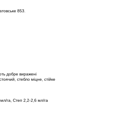
атовське 853.
ають добре виражені
тоячий, стебло міцне, стійке
мл/га, Степ 2,2-2,6 мл/га