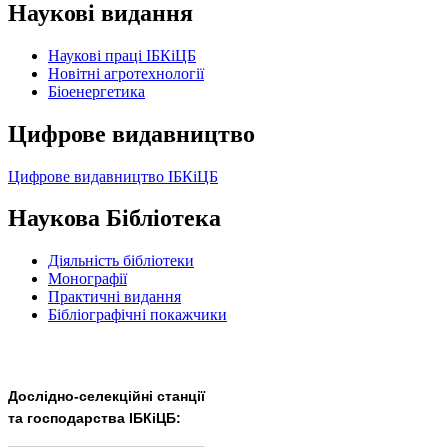
Наукові видання
Наукові праці ІБКіЦБ
Новітні агротехнології
Бiоенергетика
Цифрове видавництво
Цифрове видавництво ІБКіЦБ
Наукова Бібліотека
Діяльність бібліотеки
Монографії
Практичні видання
Бібліографічні покажчики
Дослідно-селекційні станції
та господарства ІБКіЦБ:
______________________
___________________________