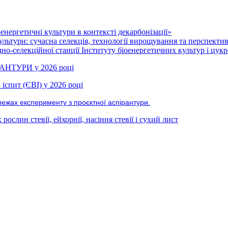
нергетичні культури в контексті декарбонізації»
ультури: сучасна селекція, технології вирощування та перспекти
но-селекційної станції Інституту біоенергетичних культур і цукр
РАНТУРИ у 2026 році
іспит (ЄВІ) у 2026 році
межах експерименту з проєктної аспірантури.
ослин стевії, ейхорнії, насіння стевії і сухий лист