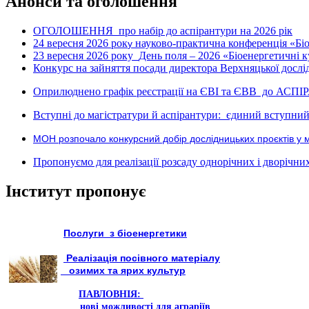
Анонси та оголошення
ОГОЛОШЕННЯ про набір до аспірантури на 2026 рік
24 вересня 2026 рок
науково-практична конференція «Біое
у
23 вересня 2026 року
День поля – 2026 «Біоенергетичні к
Конкурс на зайняття посади директора Верхняцької дослід
Оприлюднено графік реєстрації на ЄВІ та ЄВВ до АСПІ
Вступні до магістратури й аспірантури: єдиний вступний 
МОН розпочало конкурсний добір дослідницьких проєктів у 
Пропонуємо для реалізації розсаду однорічних і дворічних р
Інститут пропонує
Послуги з біоенергетики
Реалізація посівного матеріалу
озимих та ярих культур
ПАВЛОВНІЯ:
нові можливості для аграріїв