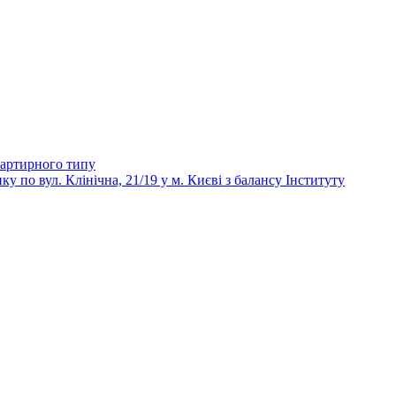
вартирного типу
 вул. Клінічна, 21/19 у м. Києві з балансу Інституту