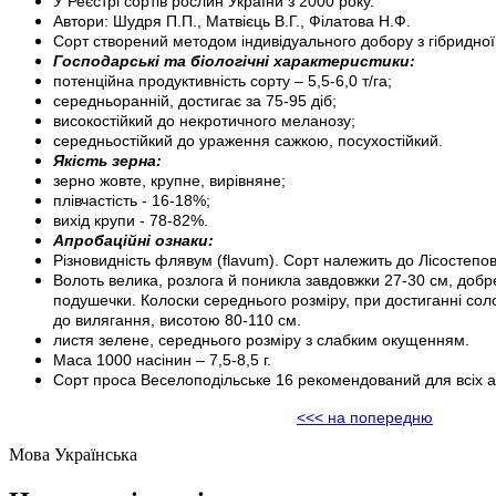
У Реєстрі сортів рослин України з 2000 року.
Автори: Шудря П.П., Матвієць В.Г., Філатова Н.Ф.
Сорт створений методом індивідуального добору з гібридної
Господарські та біологічні характеристики:
потенційна продуктивність сорту – 5,5-6,0 т/га;
середньоранній, достигає за 75-95 діб;
високостійкий до некротичного меланозу;
середньостійкий до ураження сажкою, посухостійкий.
Якість зерна:
зерно жовте, крупне, вирівняне;
плівчастість - 16-18%;
вихід крупи - 78-82%.
Апробаційні ознаки:
Різновидність флявум (flavum). Сорт належить до Лісостепов
Волоть велика, розлога й поникла завдовжки 27-30 см, добре 
подушечки. Колоски середнього розміру, при достиганні сол
до вилягання, висотою 80-110 см.
листя зелене, середнього розміру з слабким окущенням.
Маса 1000 насінин – 7,5-8,5 г.
Сорт проса Веселоподільське 16 рекомендований для всіх агр
<<< на попередню
Мова
Українська