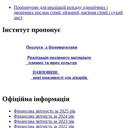
Пропонуємо для реалізації розсаду однорічних і
дворічних рослин стевії, ейхорнії, насіння стевії і сухий
лист
Інститут пропонує
Послуги з біоенергетики
Реалізація посівного матеріалу
озимих та ярих культур
ПАВЛОВНІЯ:
нові можливості для аграріїв
Офіційна інформація
Фінансова звітность за 2025 рік
Фінансова звітність за 2024 рік
Фінансова звітність за 2023 рік
Фінансова звітність за 2022 рік