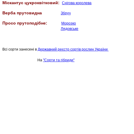
Міскантус цукроквітковий:
Снігова королева
Верба прутовидна
Збруч
Просо прутоподібне:
Морозко
Лядовське
Всі сорти занесені
в
Державний реєстр сортів рослин України
На
"Сорти та гібриди"