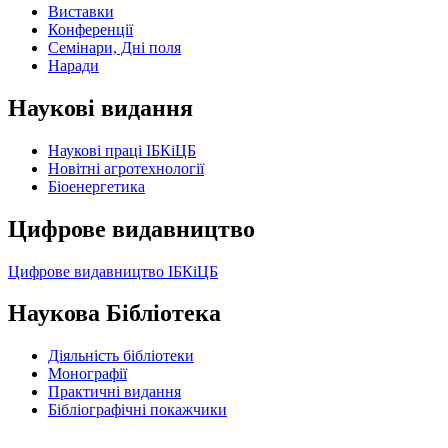
Виставки
Конференції
Семінари, Дні поля
Наради
Наукові видання
Наукові праці ІБКіЦБ
Новітні агротехнології
Бiоенергетика
Цифрове видавництво
Цифрове видавництво ІБКіЦБ
Наукова Бібліотека
Діяльність бібліотеки
Монографії
Практичні видання
Бібліографічні покажчики