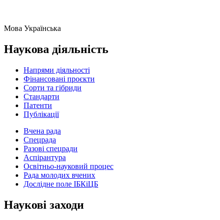
Мова
Українська
Наукова діяльність
Напрями діяльності
Фінансовані проєкти
Сорти та гібриди
Стандарти
Патенти
Публікації
Вчена рада
Спецрада
Разові спецради
Аспірантура
Освітньо-науковий процес
Рада молодих вчених
Дослідне поле ІБКіЦБ
Наукові заходи