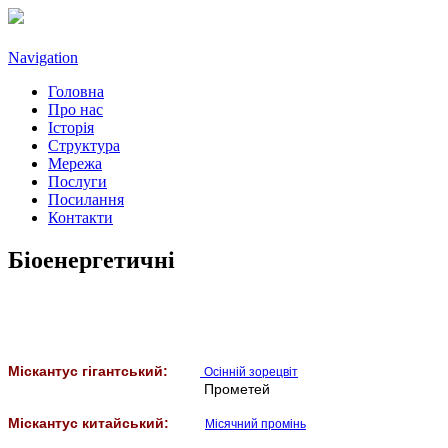
Navigation
Головна
Про нас
Історія
Структура
Мережа
Послуги
Посилання
Контакти
Біоенергетичні
Міскантус гігантський:
Осінній зорецвіт
Прометей
Міскантус китайський:
Місячний промінь