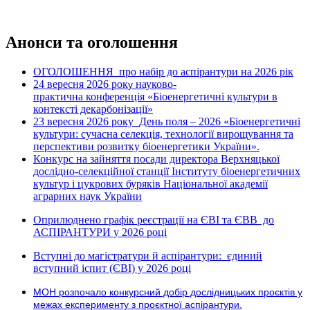
Анонси та оголошення
ОГОЛОШЕННЯ про набір до аспірантури на 2026 рік
24 вересня 2026 рок
науково-
у
практична конференція «Біоенергетичні культури в
контексті декарбонізації»
23 вересня 2026 року
День поля – 2026 «Біоенергетичні
культури: сучасна селекція, технології вирощування та
перспективи розвитку біоенергетики України».
Конкурс на зайняття посади директора Верхняцької
дослідно-селекційної станції Інституту біоенергетичних
культур і цукрових буряків Національної академії
аграрних наук України
Оприлюднено графік реєстрації на ЄВІ та ЄВВ до
АСПІРАНТУРИ у 2026 році
Вступні до магістратури й аспірантури: єдиний
вступний іспит (ЄВІ) у 2026 році
МОН розпочало конкурсний добір дослідницьких проєктів у
межах експерименту з проєктної аспірантури.