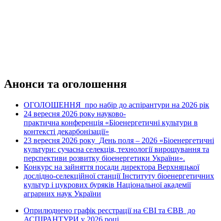
Анонси та оголошення
ОГОЛОШЕННЯ про набір до аспірантури на 2026 рік
24 вересня 2026 рок
науково-
у
практична конференція «Біоенергетичні культури в
контексті декарбонізації»
23 вересня 2026 року
День поля – 2026 «Біоенергетичні
культури: сучасна селекція, технології вирощування та
перспективи розвитку біоенергетики України».
Конкурс на зайняття посади директора Верхняцької
дослідно-селекційної станції Інституту біоенергетичних
культур і цукрових буряків Національної академії
аграрних наук України
Оприлюднено графік реєстрації на ЄВІ та ЄВВ до
АСПІРАНТУРИ у 2026 році