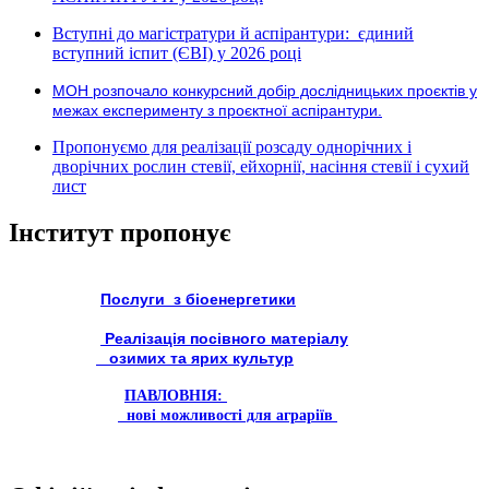
Вступні до магістратури й аспірантури: єдиний
вступний іспит (ЄВІ) у 2026 році
МОН розпочало конкурсний добір дослідницьких проєктів у
межах експерименту з проєктної аспірантури.
Пропонуємо для реалізації розсаду однорічних і
дворічних рослин стевії, ейхорнії, насіння стевії і сухий
лист
Інститут пропонує
Послуги з біоенергетики
Реалізація посівного матеріалу
озимих та ярих культур
ПАВЛОВНІЯ:
нові можливості для аграріїв