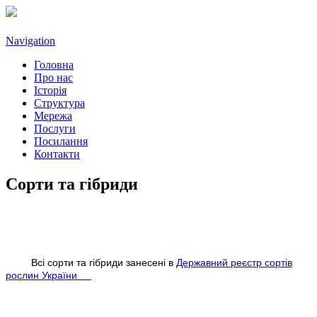
Navigation
Головна
Про нас
Історія
Структура
Мережа
Послуги
Посилання
Контакти
Сорти та гібриди
Всі сорти та гібриди занесені в
Державний реєстр сортів
рослин України