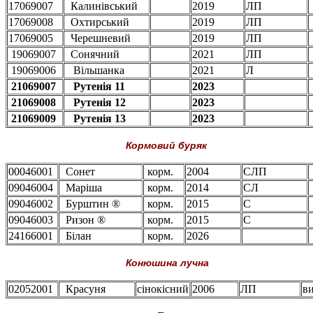
17069007
Калинівський
2019
ЛП
17069008
Охтирський
2019
ЛП
17069005
Черешневий
2019
ЛП
19069007
Сонячний
2021
ЛП
19069006
Вільшанка
2021
Л
21069007
Рутенія 11
2023
21069008
Рутенія 12
2023
21069009
Рутенія 13
2023
Кормовий буряк
00046001
Сонет
корм.
2004
СЛП
09046004
Маріша
корм.
2014
СЛ
09046002
Бурштин ®
корм.
2015
С
09046003
Ризон ®
корм.
2015
С
24166001
Білан
корм.
2026
Конюшина лучна
02052001
Красуня
сінокісний
2006
ЛП
ви