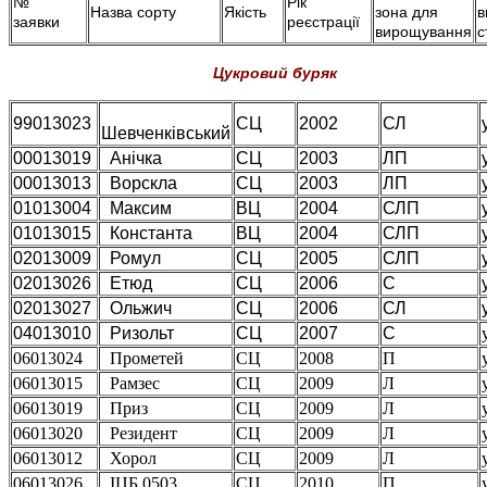
№
Рік
Назва сорту
Якість
зона для
в
заявки
реєстрації
вирощування
с
Цукровий буряк
99013023
СЦ
2002
СЛ
Шевченківський
00013019
Анічка
СЦ
2003
ЛП
00013013
Ворскла
СЦ
2003
ЛП
01013004
Максим
ВЦ
2004
СЛП
01013015
Константа
ВЦ
2004
СЛП
02013009
Ромул
СЦ
2005
СЛП
02013026
Етюд
СЦ
2006
С
02013027
Ольжич
СЦ
2006
СЛ
04013010
Ризольт
СЦ
2007
С
06013024
Прометей
СЦ
2008
П
06013015
Рамзес
СЦ
2009
Л
06013019
Приз
СЦ
2009
Л
06013020
Резидент
СЦ
2009
Л
06013012
Хорол
СЦ
2009
Л
06013026
ІЦБ 0503
СЦ
2010
П