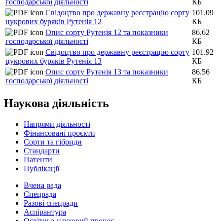
господарської діяльності
КБ
Свідоцтво про державну реєстрацію сорту
101.09
цукрових буряків Рутенія 12
КБ
Опис сорту Рутенія 12 та показники
86.62
господарської діяльності
КБ
Свідоцтво про державну реєстрацію сорту
101.92
цукрових буряків Рутенія 13
КБ
Опис сорту Рутенія 13 та показники
86.56
господарської діяльності
КБ
Наукова діяльність
Напрями діяльності
Фінансовані проєкти
Сорти та гібриди
Стандарти
Патенти
Публікації
Вчена рада
Спецрада
Разові спецради
Аспірантура
Освітньо-науковий процес