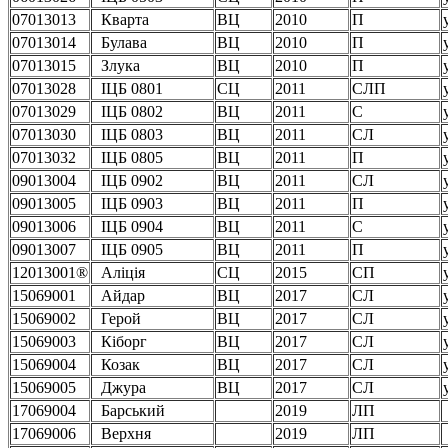
07013013
Кварта
ВЦ
2010
П
07013014
Булава
ВЦ
2010
П
07013015
Злука
ВЦ
2010
П
07013028
ІЦБ 0801
СЦ
2011
СЛП
07013029
ІЦБ 0802
ВЦ
2011
С
07013030
ІЦБ 0803
ВЦ
2011
СЛ
07013032
ІЦБ 0805
ВЦ
2011
П
09013004
ІЦБ 0902
ВЦ
2011
СЛ
09013005
ІЦБ 0903
ВЦ
2011
П
09013006
ІЦБ 0904
ВЦ
2011
С
09013007
ІЦБ 0905
ВЦ
2011
П
12013001®
Аліція
СЦ
2015
СП
15069001
Айдар
ВЦ
2017
СЛ
15069002
Герой
ВЦ
2017
СЛ
15069003
Кіборг
ВЦ
2017
СЛ
15069004
Козак
ВЦ
2017
СЛ
15069005
Джура
ВЦ
2017
СЛ
17069004
Барський
2019
ЛП
17069006
Верхня
2019
ЛП