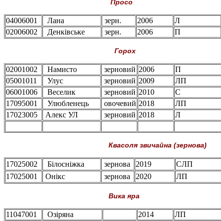
Просо
04006001
Лана
зерн.
2006
Л
02006002
Денківське
зерн.
2006
П
Горох
02001002
Намисто
зерновий
2006
П
05001011
Улус
зерновий
2009
ЛП
06001006
Веселик
зерновий
2010
С
17095001
Улюбленець
овочевий
2018
ЛП
17023005
Алекс УЛ
зерновий
2018
Л
Квасоля звичайна (зернова)
17025002
Білосніжка
зернова
2019
СЛП
17025001
Онікс
зернова
2020
ЛП
Вика яра
11047001
Озіряна
2014
ЛП