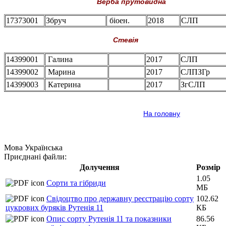
Верба прутовидна
17373001
Збруч
біоен.
2018
СЛП
Стевія
14399001
Галина
2017
СЛП
14399002
Марина
2017
СЛПЗГр
14399003
Катерина
2017
ЗгСЛП
На головну
Мова
Українська
Приєднані файли:
Долучення
Розмір
1.05
Сорти та гібриди
МБ
Свідоцтво про державну реєстрацію сорту
102.62
цукрових буряків Рутенія 11
КБ
Опис сорту Рутенія 11 та показники
86.56