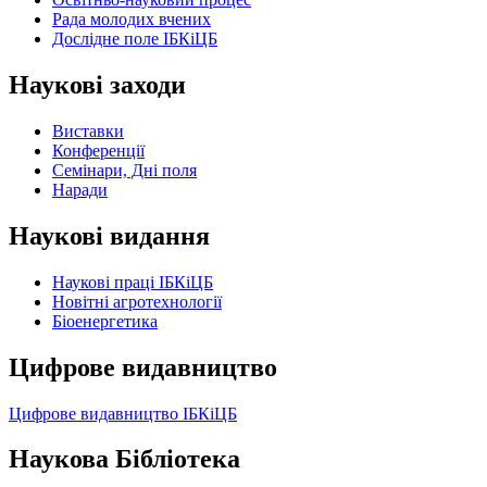
Рада молодих вчених
Дослідне поле ІБКіЦБ
Наукові заходи
Виставки
Конференції
Семінари, Дні поля
Наради
Наукові видання
Наукові праці ІБКіЦБ
Новітні агротехнології
Бiоенергетика
Цифрове видавництво
Цифрове видавництво ІБКіЦБ
Наукова Бібліотека