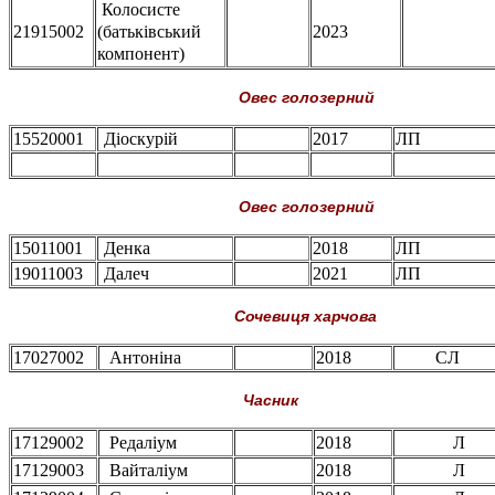
Колосисте
21915002
(батьківський
2023
компонент)
Овес голозерний
15520001
Діоскурій
2017
ЛП
Овес голозерний
15011001
Денка
2018
ЛП
19011003
Далеч
2021
ЛП
Сочевиця харчова
17027002
Антоніна
2018
СЛ
Часник
17129002
Редаліум
2018
Л
17129003
Вайталіум
2018
Л