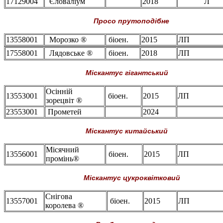
17129004
Єловаліум
2018
Л
Просо прутоподібне
13558001
Морозко ®
біоен.
2015
ЛП
17558001
Лядовське ®
біоен.
2018
ЛП
Міскантус гігантський
Осінній
13553001
біоен.
2015
ЛП
зорецвіт ®
23553001
Прометей
2024
Міскантус китайський
Місячний
13556001
біоен.
2015
ЛП
промінь®
Міскантус цукроквітковий
Снігова
13557001
біоен.
2015
ЛП
королева ®