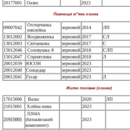
20177001
Оазис
2023
Пшениця м"яка озима
Охтирчанка
09007042
зерновий
2014
ЛП
ювілейна
13012002
Воздвиженка
зерновий
2017
СЛ
13012003
Світанкова
зерновий
2017
С
15012046
Соловушка ®
зерновий
2018
СЛП
15012047
Сприятлива
зерновий
2018
Л
20012039
ЮСОН
зерновий
2023
20012040
Сонцедар
зерновий
2023
20012041
Гусар
зерновий
2023
Л
Жито посівне (озиме)
17015006
Вальс
2020
ЛП
21015001
Хлібна нива
2023
Л204А
21915001
(батьківський
2023
компонент)