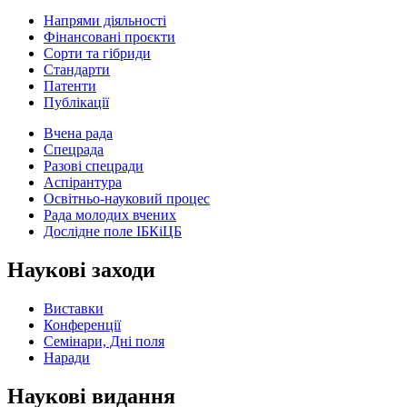
Напрями діяльності
Фінансовані проєкти
Сорти та гібриди
Стандарти
Патенти
Публікації
Вчена рада
Спецрада
Разові спецради
Аспірантура
Освітньо-науковий процес
Рада молодих вчених
Дослідне поле ІБКіЦБ
Наукові заходи
Виставки
Конференції
Семінари, Дні поля
Наради
Наукові видання