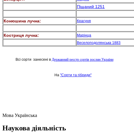
Піщаний 1251
Конюшина лучна:
Красуня
Костриця лучна:
Марінца
Веселоподолянська 1883
Всі сорти занесені в
Державний реєстр сортів рослин України
На
"Сорти та гібриди"
Мова
Українська
Наукова діяльність