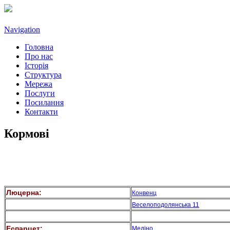
Navigation
Головна
Про нас
Історія
Структура
Мережа
Послуги
Посилання
Контакти
Кормові
Люцерна:
Конвенц
Веселоподолянська 11
Еспарцет:
Медіно