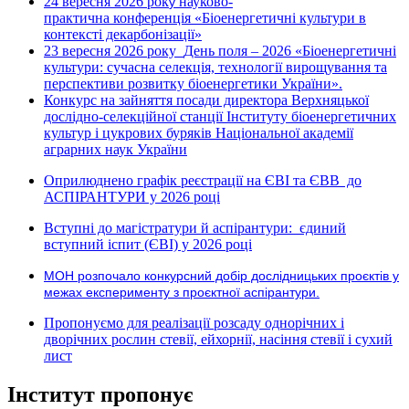
24 вересня 2026 рок
науково-
у
практична конференція «Біоенергетичні культури в
контексті декарбонізації»
23 вересня 2026 року
День поля – 2026 «Біоенергетичні
культури: сучасна селекція, технології вирощування та
перспективи розвитку біоенергетики України».
Конкурс на зайняття посади директора Верхняцької
дослідно-селекційної станції Інституту біоенергетичних
культур і цукрових буряків Національної академії
аграрних наук України
Оприлюднено графік реєстрації на ЄВІ та ЄВВ до
АСПІРАНТУРИ у 2026 році
Вступні до магістратури й аспірантури: єдиний
вступний іспит (ЄВІ) у 2026 році
МОН розпочало конкурсний добір дослідницьких проєктів у
межах експерименту з проєктної аспірантури.
Пропонуємо для реалізації розсаду однорічних і
дворічних рослин стевії, ейхорнії, насіння стевії і сухий
лист
Інститут пропонує