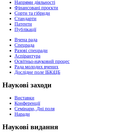
Напрями діяльності
Фінансовані проєкти
Сорти та гібриди
Стандарти
Патенти
Публікації
Вчена рада
Спецрада
Разові спецради
Аспірантура
Освітньо-науковий процес
Рада молодих вчених
Дослідне поле ІБКіЦБ
Наукові заходи
Виставки
Конференції
Семінари, Дні поля
Наради
Наукові видання