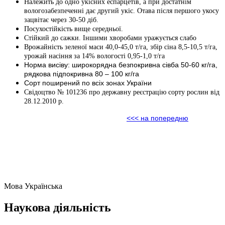
Належить до одно укісних еспарцетів, а при достатнім
вологозабезпеченні дає другий укіс. Отава після першого укосу
зацвітає через 30-50 діб.
Посухостійкість вище середньої.
Стійкий до сажки. Іншими хворобами уражується слабо
Врожайність зеленої маси 40,0-45,0 т/га, збір сіна 8,5-10,5 т/га,
урожай насіння за 14% вологості 0,95-1,0 т/га
Норма висіву: широкорядна безпокривна сівба 50-60 кг/га,
рядкова підпокривна 80 – 100 кг/га
Сорт поширений по всіх зонах України
Свідоцтво № 101236 про державну реєстрацію сорту рослин від
28.12.2010 р.
<<< на попередню
Мова
Українська
Наукова діяльність