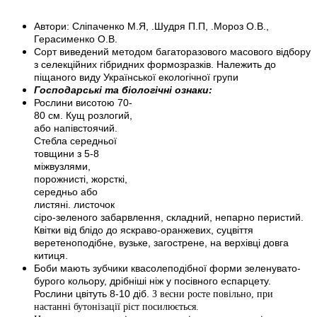
Автори: Сліпаченко М.Я, .Шудря П.П, .Мороз О.В.,
Герасименко О.В.
Сорт виведений методом багаторазового масового відбору
з селекційних гібридних формозразків.
Належить до
піщаного виду Української екологічної групи
Господарські та біологічні ознаки:
Рослини висотою 70-
80 см. Кущ розлогий,
або напівстоячий.
Стебла середньої
товщини з 5-8
міжвузлями,
порожнисті, жорсткі,
середньо або
листяні. листочок
сіро-зеленого забарвлення, складний, непарно перистий.
Квітки від блідо до яскраво-оранжевих, суцвіття
веретеноподібне, вузьке, загострене, на верхівці довга
китиця.
Боби мають зубчики квасолеподібної форми зеленувато-
бурого кольору, дрібніші ніж у посівного еспарцету.
Рослини цвітуть 8-10 діб.
З весни росте повільно, при
настанні бутонізації ріст посилюється.