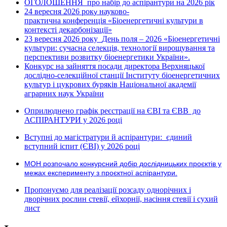
ОГОЛОШЕННЯ про набір до аспірантури на 2026 рік
24 вересня 2026 рок
науково-
у
практична конференція «Біоенергетичні культури в
контексті декарбонізації»
23 вересня 2026 року
День поля – 2026 «Біоенергетичні
культури: сучасна селекція, технології вирощування та
перспективи розвитку біоенергетики України».
Конкурс на зайняття посади директора Верхняцької
дослідно-селекційної станції Інституту біоенергетичних
культур і цукрових буряків Національної академії
аграрних наук України
Оприлюднено графік реєстрації на ЄВІ та ЄВВ до
АСПІРАНТУРИ у 2026 році
Вступні до магістратури й аспірантури: єдиний
вступний іспит (ЄВІ) у 2026 році
МОН розпочало конкурсний добір дослідницьких проєктів у
межах експерименту з проєктної аспірантури.
Пропонуємо для реалізації розсаду однорічних і
дворічних рослин стевії, ейхорнії, насіння стевії і сухий
лист