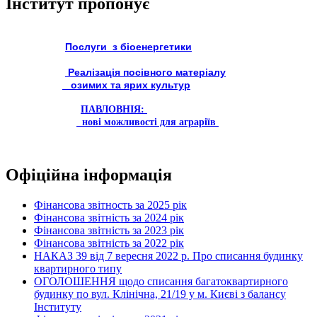
Інститут пропонує
Послуги з біоенергетики
Реалізація посівного матеріалу
озимих та ярих культур
ПАВЛОВНІЯ:
нові можливості для аграріїв
Офіційна інформація
Фінансова звітность за 2025 рік
Фінансова звітність за 2024 рік
Фінансова звітність за 2023 рік
Фінансова звітність за 2022 рік
НАКАЗ 39 від 7 вересня 2022 р. Про списання будинку
квартирного типу
ОГОЛОШЕННЯ щодо списання багатоквартирного
будинку по вул. Клінічна, 21/19 у м. Києві з балансу
Інституту