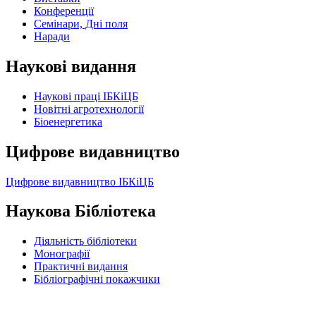
Конференції
Семінари, Дні поля
Наради
Наукові видання
Наукові праці ІБКіЦБ
Новітні агротехнології
Бiоенергетика
Цифрове видавництво
Цифрове видавництво ІБКіЦБ
Наукова Бібліотека
Діяльність бібліотеки
Монографії
Практичні видання
Бібліографічні покажчики