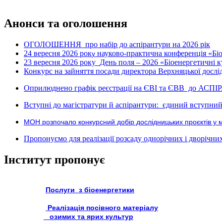
Анонси та оголошення
ОГОЛОШЕННЯ про набір до аспірантури на 2026 рік
24 вересня 2026 рок
науково-практична конференція «Біое
у
23 вересня 2026 року
День поля – 2026 «Біоенергетичні к
Конкурс на зайняття посади директора Верхняцької дослід
Оприлюднено графік реєстрації на ЄВІ та ЄВВ до АСПІ
Вступні до магістратури й аспірантури: єдиний вступний 
МОН розпочало конкурсний добір дослідницьких проєктів у 
Пропонуємо для реалізації розсаду однорічних і дворічних р
Інститут пропонує
Послуги з біоенергетики
Реалізація посівного матеріалу
озимих та ярих культур