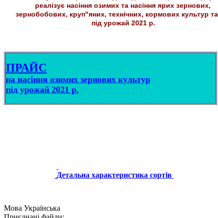
реалізує насіння озимих та насіння ярих зернових,
зернобобових, круп"яних, технічних, кормових культур та
під урожай 2021 р.
ПРАЙС
на насіння озимих зернових культур
під урожай 2021 р.
Детальна характеристика сортів
Мова
Українська
Приєднані файли: