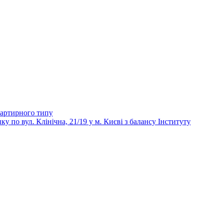
вартирного типу
 вул. Клінічна, 21/19 у м. Києві з балансу Інституту