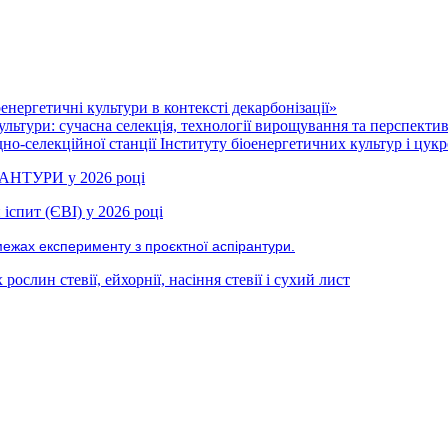
нергетичні культури в контексті декарбонізації»
ультури: сучасна селекція, технології вирощування та перспекти
но-селекційної станції Інституту біоенергетичних культур і цукр
РАНТУРИ у 2026 році
іспит (ЄВІ) у 2026 році
межах експерименту з проєктної аспірантури.
ослин стевії, ейхорнії, насіння стевії і сухий лист