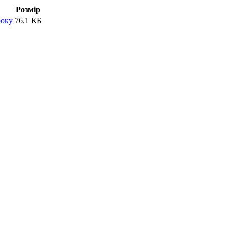
Розмір
року
76.1 КБ