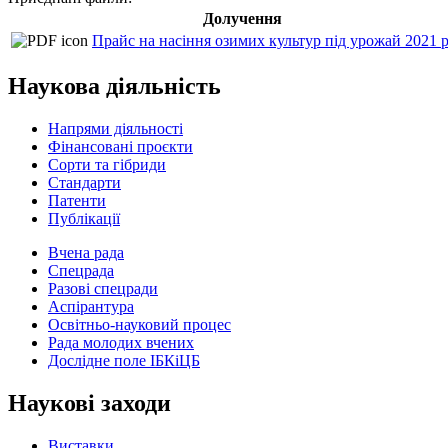
Долучення
Прайс на насіння озимих культур під урожай 2021 
Наукова діяльність
Напрями діяльності
Фінансовані проєкти
Сорти та гібриди
Стандарти
Патенти
Публікації
Вчена рада
Спецрада
Разові спецради
Аспірантура
Освітньо-науковий процес
Рада молодих вчених
Дослідне поле ІБКіЦБ
Наукові заходи
Виставки