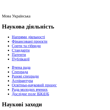
Мова
Українська
Наукова діяльність
Напрями діяльності
Фінансовані проєкти
Сорти та гібриди
Стандарти
Патенти
Публікації
Вчена рада
Спецрада
Разові спецради
Аспірантура
Освітньо-науковий процес
Рада молодих вчених
Дослідне поле ІБКіЦБ
Наукові заходи