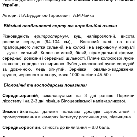
України.
Автори: Л.А.Бурденюк-Тарасевич, А.М.Чайка
Відмінні особливості сорту та апробаційні ознаки
Різновидність
еритроспермум
, кущ напіврозлогий, висота
рослини середня (94-104 см), Восковий наліт на піхві
прапорцевого листка сильний, на колосі і на верхньому міжвузлі
– дуже сильний. Колос остистий, білий, пірамідальної форми,
середньої довжини і середньої щільності. Плече колоскової луски
скошене, середнє за шириною. Зубець колоскової луски середній
за довжиною, ледь зігнутий. Зернівка овально-видовжена,
крупна, червоного кольору, маса 1000 насінин 45-50 г.
Біологічні та господарські показники
Середньоранній
, виколошується на 3 дні раніше Перлини
лісостепу і на 2-3 дні пізніше Білоцерківської напівкарликової.
Зимостійкість
,за даними польових дослідів сортостанцій і
проморожування в камерах Інституту рослинництва, підвищена.
Середньорослий
, стійкість до вилягання – 8,8 бала.