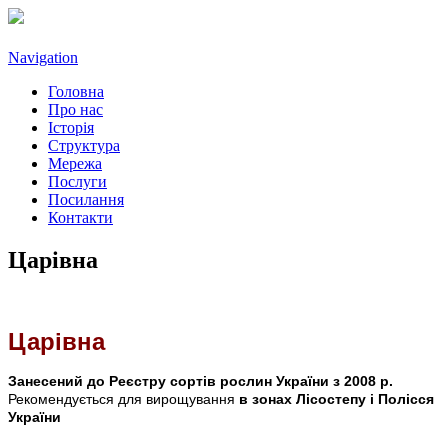
Navigation
Головна
Про нас
Історія
Структура
Мережа
Послуги
Посилання
Контакти
Царівна
Царівна
Занесений до Реєстру сортів рослин України з 2008 р.
Рекомендується для вирощування
в зонах Лісостепу і Полісся
України