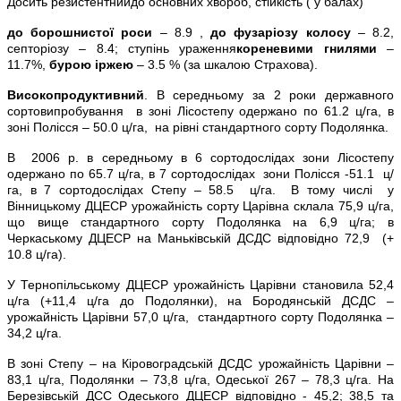
Досить резистентнийдо основних хвороб, стійкість ( у балах)
до борошнистої роси
– 8.9 ,
до фузаріозу колосу
– 8.2,
септоріозу – 8.4; ступінь ураження
кореневими гнилями
–
11.7%,
бурою іржею
– 3.5 % (за шкалою Страхова).
Високопродуктивний
. В середньому за 2 роки державного
сортовипробування в зоні Лісостепу одержано по 61.2 ц/га, в
зоні Полісся – 50.0 ц/га, на рівні стандартного сорту Подолянка.
В 2006 р. в середньому в 6 сортодослідах зони Лісостепу
одержано по 65.7 ц/га, в 7 сортодослідах зони Полісся -51.1 ц/
га, в 7 сортодослідах Степу – 58.5 ц/га. В тому числі у
Вінницькому ДЦЕСР урожайність сорту Царівна склала 75,9 ц/га,
що вище стандартного сорту Подолянка на 6,9 ц/га; в
Черкаському ДЦЕСР на Маньківській ДСДС відповідно 72,9 (+
10.8 ц/га).
У Тернопільському ДЦЕСР урожайність Царівни становила 52,4
ц/га (+11,4 ц/га до Подолянки), на Бородянській ДСДС –
урожайність Царівни 57,0 ц/га, стандартного сорту Подолянка –
34,2 ц/га.
В зоні Степу – на Кіровоградській ДСДС урожайність Царівни –
83,1 ц/га, Подолянки – 73,8 ц/га, Одеської 267 – 78,3 ц/га. На
Березівській ДСС Одеського ДЦЕСР відповідно - 45,2; 38,5 та