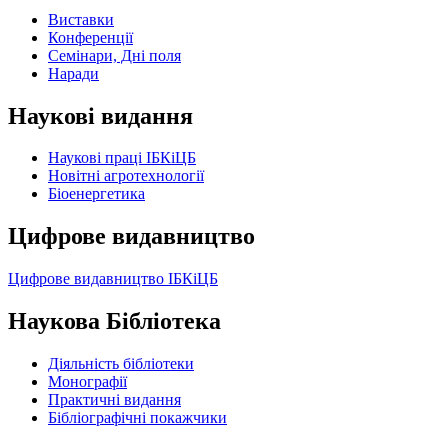
Виставки
Конференції
Семінари, Дні поля
Наради
Наукові видання
Наукові праці ІБКіЦБ
Новітні агротехнології
Бiоенергетика
Цифрове видавництво
Цифрове видавництво ІБКіЦБ
Наукова Бібліотека
Діяльність бібліотеки
Монографії
Практичні видання
Бібліографічні покажчики