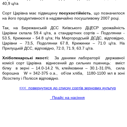
40,9 ц/га
Сорт Царівна має підвищену
посухостійкість
, що позначилося
на його продуктивності в надзвичайно посушливому 2007 році.
Так, на Бережанській ДСС Київського ДЦЕСР урожайність
Царівни склала 59.4 ц/га, а стандартних сортів – Подолянки -
53.5, Крижинки - 54.8 ц/га; На Миргородській ДСДС, відповідно,
Царівни – 73,5, Подолянки 67.8, Крижинки – 71.0 ц/га. На
Прилуцькій ДСС, відповідно, 72.0, 71.9, 63.7 ц/га.
Хлібопекарські якості:
За даними лабораторії державної
комісії сорт Царівна віднесений до сильних пшениць: вміст
білку в зерні – 14.0-14.2 %, клейковини – 30.1-31.0%, сила
борошна W = 342-375 о.а., об’єм хліба, 1180-1100 мл в зоні
Лісостепу і Полісся відповідно.
<<< повернутися до списку сортів зернових культур
Прайс на насіння