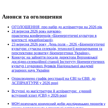
Анонси та оголошення
ОГОЛОШЕННЯ про набір до аспірантури на 2026 рік
24 вересня 2026 рок
науково-
у
практична конференція «Біоенергетичні культури в
контексті декарбонізації»
23 вересня 2026 року
День поля – 2026 «Біоенергетичні
культури: сучасна селекція, технології вирощування та
перспективи розвитку біоенергетики України».
Конкурс на зайняття посади директора Верхняцької
дослідно-селекційної станції Інституту біоенергетичних
культур і цукрових буряків Національної академії
аграрних наук України
Оприлюднено графік реєстрації на ЄВІ та ЄВВ до
АСПІРАНТУРИ у 2026 році
Вступні до магістратури й аспірантури: єдиний
вступний іспит (ЄВІ) у 2026 році
МОН розпочало конкурсний добір дослідницьких проєктів у
межах експерименту з проєктної аспірантури.