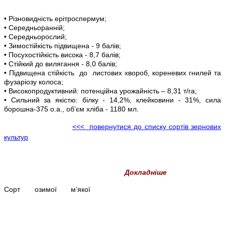
• Різновидність ерітроспермум;
• Середньоранній;
• Середньорослий;
• Зимостійкість підвищена - 9 балів;
• Посухостійкість висока - 8,7 балів;
• Стійкий до вилягання - 8,0 балів;
• Підвищена стійкість до листових хвороб, кореневих гнилей та
фузаріозу колоса;
• Високопродуктивний: потенційна урожайність – 8,31 т/га;
• Сильний за якістю: білку - 14,2%, клейковини - 31%, сила
борошна-375 о.а., об’єм хліба - 1180 мл.
<<< повернутися до списку сортів зернових
культур
Докладніше
Сорт озимої м’якої