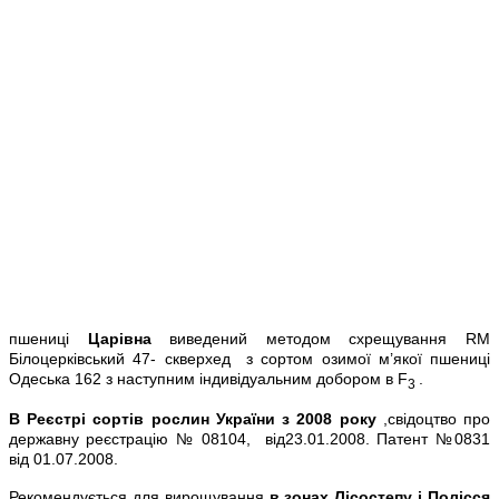
пшениці
Царівна
виведений методом схрещування RM
Білоцерківський 47- скверхед з сортом озимої м’якої пшениці
Одеська 162 з наступним індивідуальним добором в F
.
3
В Реєстрі сортів рослин України з 2008 року
,свідоцтво про
державну реєстрацію № 08104, від23.01.2008. Патент №0831
від 01.07.2008.
Рекомендується для вирощування
в зонах Лісостепу і Полісся