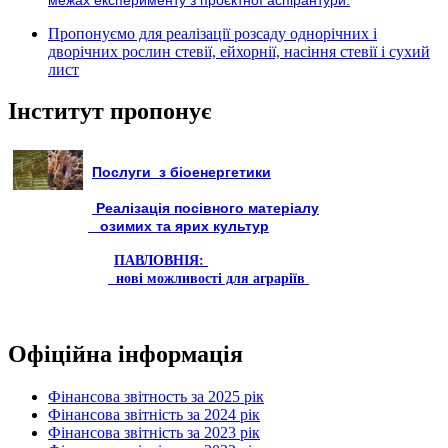
Пропонуємо для реалізації розсаду однорічних і
дворічних рослин стевії, ейхорнії, насіння стевії і сухий
лист
Інститут пропонує
Послуги з біоенергетики
Реалізація посівного матеріалу
озимих та ярих культур
ПАВЛОВНІЯ:
нові можливості для аграріїв
Офіційна інформація
Фінансова звітность за 2025 рік
Фінансова звітність за 2024 рік
Фінансова звітність за 2023 рік