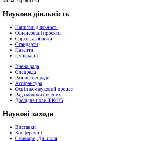
Мова
Українська
Наукова діяльність
Напрями діяльності
Фінансовані проєкти
Сорти та гібриди
Стандарти
Патенти
Публікації
Вчена рада
Спецрада
Разові спецради
Аспірантура
Освітньо-науковий процес
Рада молодих вчених
Дослідне поле ІБКіЦБ
Наукові заходи
Виставки
Конференції
Семінари, Дні поля