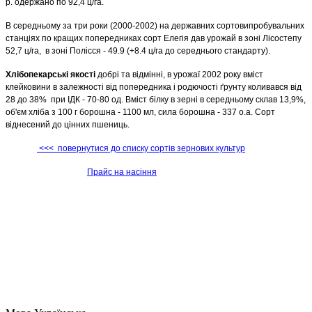
р. одержано по 92,4 ц/га.
В середньому за три роки (2000-2002) на державних сортовипробувальних
станціях по кращих попередниках сорт Елегія дав урожай в зоні Лісостепу
52,7 ц/га, в зоні Полісся - 49.9 (+8.4 ц/га до середнього стандарту).
Хлібопекарські якості
добрі та відмінні, в урожаї 2002 року вміст
клейковини в залежності від попередника і родючості ґрунту коливався від
28 до 38% при ІДК - 70-80 од. Вміст білку в зерні в середньому склав 13,9%,
об'єм хліба з 100 г борошна - 1100 мл, сила борошна - 337 о.а. Сорт
віднесений до цінних пшениць.
<<< повернутися до списку сортів зернових культур
Прайс на насіння