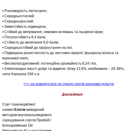
• Різновидність лютесценс;
• Середньостиглий;
• Середньорослий;
• Зимостійкість підвищена;
• Стійкий до випрівання, зимових коливань та льодяної кірки;
• Посухостійкість 8,4 бала;
• Стійкість до вилягання 8,0 балів;
• Середньостійкий до проростання на пні;
• Підвищена резистентність до листових хвороб, фузаріозу колоса та
кореневої гнилі;
• Високопродуктивний: потенційна урожайність 9,24 т/га;
• Хлібопекарні якості добрі та відмінні: білку 13,9%, клейковини – 28-38%;
сила борошна 338 о.а.
<<< на повернутися до списку сортів зернових культур
Докладніше
Сорт пшеницім'якої
озимої
Елегія
виведений
методом внутрішньовидового
схрещування сортів Прибой /
Білоцерківська 18/
Миронівська 61 з наступними