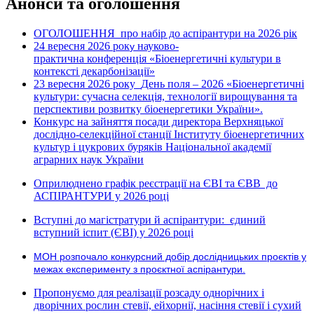
Анонси та оголошення
ОГОЛОШЕННЯ про набір до аспірантури на 2026 рік
24 вересня 2026 рок
науково-
у
практична конференція «Біоенергетичні культури в
контексті декарбонізації»
23 вересня 2026 року
День поля – 2026 «Біоенергетичні
культури: сучасна селекція, технології вирощування та
перспективи розвитку біоенергетики України».
Конкурс на зайняття посади директора Верхняцької
дослідно-селекційної станції Інституту біоенергетичних
культур і цукрових буряків Національної академії
аграрних наук України
Оприлюднено графік реєстрації на ЄВІ та ЄВВ до
АСПІРАНТУРИ у 2026 році
Вступні до магістратури й аспірантури: єдиний
вступний іспит (ЄВІ) у 2026 році
МОН розпочало конкурсний добір дослідницьких проєктів у
межах експерименту з проєктної аспірантури.
Пропонуємо для реалізації розсаду однорічних і
дворічних рослин стевії, ейхорнії, насіння стевії і сухий