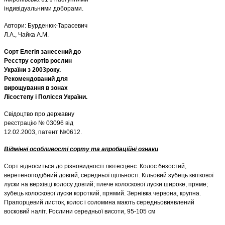
індивідуальними доборами.
Автори: Бурденюк-Тарасевич
Л.А., Чайка А.М.
Сорт Елегія
занесений до
Реєстру сортів рослин
України з 2003року.
Рекомендований для
вирощування в зонах
Лісостепу і Полісся України.
Свідоцтво про державну
реєстрацію № 03096 від
12.02.2003, патент №0612.
Відмінні особливості сорту та апробаційні ознаки
Сорт відноситься до різновидності лютесценс. Колос безостий,
веретеноподібний довгий, середньої щільності. Кільовий зубець квіткової
луски на верхівці колосу довгий; плече колоскової луски широке, пряме;
зубець колоскової луски короткий, прямий. Зернівка червона, крупна.
Прапорцевий листок, колос і соломина мають середньовиявлений
восковий наліт. Рослини середньої висоти, 95-105 см