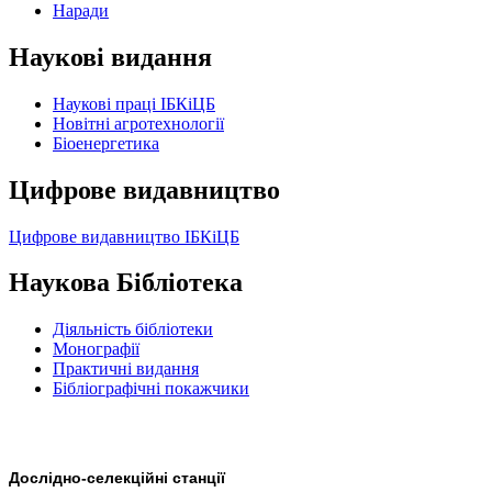
Наради
Наукові видання
Наукові праці ІБКіЦБ
Новітні агротехнології
Бiоенергетика
Цифрове видавництво
Цифрове видавництво ІБКіЦБ
Наукова Бібліотека
Діяльність бібліотеки
Монографії
Практичні видання
Бібліографічні покажчики
Дослідно-селекційні станції