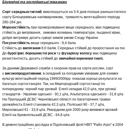
Біологічні та господарські показники
Сорт середньостиглий
, виколошується на 5-6 днів пізніше ранньостиглого
сорту Білоцерківська напівкарликова, тривалість вегетаційного періоду
280-284 дні.
Морозостійкість
при проморожуванні вище середнього, має підвищену
стійкість до випрівання, зимових коливань температури, льодяної кірки,
добре витримує досить суворі зимові умови Сходу України.
Посухостійкість
вище середнього - 8,4 бала.
Стійкість до
вилягання
8,0 балів. Середньо стійкий до проростання на пні.
До
бурої іржі
,
борошнистої роси
та
фузаріозу колосу
має підвищену
резистентність, досить стійкий до
звичайної кореневої гнилі.
За даними Державної служби з охорони прав на сорти рослин, сорт
є
високопродуктивним
: в складний за погодними умовами для озимих
культур вегетаційний період 1999/2000рр. показав хороші результати на
багатьох сортостанціях. Так, на Миргородській сортостанції по
попереднику чорний пар урожай Елегії складав 42,0 ц/га, при урожаї
стандартів - Українки одеської - 30,1 ц/га, Альбатроса одеського - 31,8 ц/га.
На Прилуцькій ДСВС Чернігівської області по багаторічних травах
урожайність Елегії становила 42,3 ц/га, Поліської 90 - 37,7 ц/га,
Миронівської 61 - 33,9 ц/га. Рекордним для 2000 року виявився врожай
Елегії на Крижопільській ДСВС - 64,8 ц/га.
В демонстраційних дослідах в Підліснівській філії НВП "Райз-Агро" в 2004