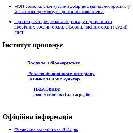
МОН розпочало конкурсний добір дослідницьких проєктів у
межах експерименту з проєктної аспірантури.
Пропонуємо для реалізації розсаду однорічних і
дворічних рослин стевії, ейхорнії, насіння стевії і сухий
лист
Інститут пропонує
Послуги з біоенергетики
Реалізація посівного матеріалу
озимих та ярих культур
ПАВЛОВНІЯ:
нові можливості для аграріїв
Офіційна інформація
Фінансова звітность за 2025 рік