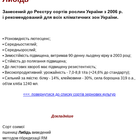
Занесений до Реєстру сортів рослин України з 2006 р.
і рекомендований для всіх кліматичних зон України.
• Різновидність лютесценс;
• Середньостиглий;
• Середньорослий;
• Зимостійкість підвищена, витримав 90-денну льодяну кірку в 2003 році;
• Cтійкість до полягання підвищена;
• До листових хвороб має підвищену резистентність;
• Високопродуктивний: урожайність - 7,0-8,8 т/га (+24,6% до стандарту);
• Сильний за якістю: білку - 14%, клейковини - 30%, сила борошна 319 о.а.,
об'єм хліба 1240 мл.
<<< повернутися до списку сортів зернових культур
Докладніше
Сорт озимої
пшениці
Либідь
виведений
методом гібридизації RM