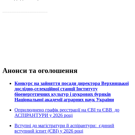
_________________________
Анонси та оголошення
Конкурс на зайняття посади директора Верхняцької
дослідно-селекційної станції Інституту
біоенергетичних культур і цукрових буряків
Національної академії аграрних наук України
Оприлюднено графік реєстрації на ЄВІ та ЄВВ до
АСПІРАНТУРИ у 2026 році
Вступні до магістратури й аспірантури: єдиний
вступний іспит (ЄВІ) у 2026 році