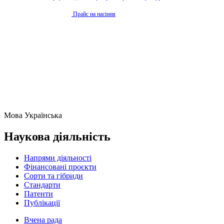
Прайс на насіння
Мова
Українська
Наукова діяльність
Напрями діяльності
Фінансовані проєкти
Сорти та гібриди
Стандарти
Патенти
Публікації
Вчена рада