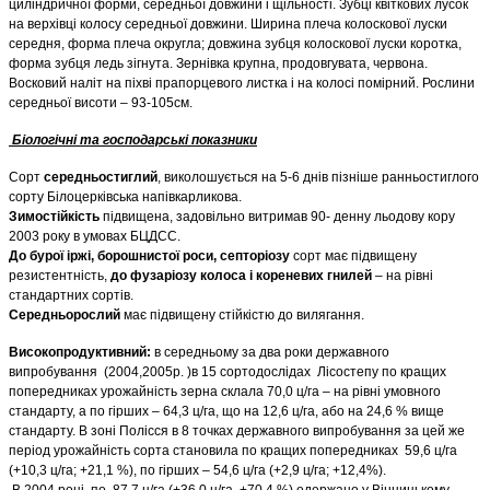
циліндричної форми, середньої довжини і щільності. Зубці квіткових лусок
на верхівці колосу середньої довжини. Ширина плеча колоскової луски
середня, форма плеча округла; довжина зубця колоскової луски коротка,
форма зубця ледь зігнута. Зернівка крупна, продовгувата, червона.
Восковий наліт на піхві прапорцевого листка і на колосі помірний. Рослини
середньої висоти – 93-105см.
Біологічні та господарські показники
Сорт
середньостиглий
, виколошується на 5-6 днів пізніше ранньостиглого
сорту Білоцерківська напівкарликова.
Зимостійкість
підвищена, задовільно витримав 90- денну льодову кору
2003 року в умовах БЦДСС.
До бурої іржі, борошнистої роси, септоріозу
сорт має підвищену
резистентність,
до фузаріозу колоса і кореневих гнилей
– на рівні
стандартних сортів.
Середньорослий
має підвищену стійкістю до вилягання.
Високопродуктивний:
в середньому за два роки державного
випробування (2004,2005р. )в 15 сортодослідах Лісостепу по кращих
попередниках урожайність зерна склала 70,0 ц/га – на рівні умовного
стандарту, а по гірших – 64,3 ц/га, що на 12,6 ц/га, або на 24,6 % вище
стандарту. В зоні Полісся в 8 точках державного випробування за цей же
період урожайність сорта становила по кращих попередниках 59,6 ц/га
(+10,3 ц/га; +21,1 %), по гірших – 54,6 ц/га (+2,9 ц/га; +12,4%).