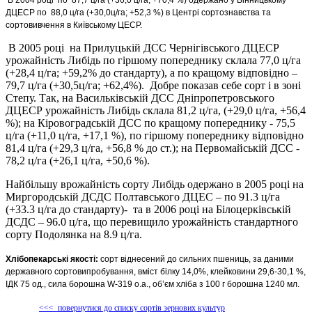
В 2004 році по 87,7 ц/га (+36,0 ц/га, +70,4 %) одержано у Вінницькому
ДЦЕСР по 88,0 ц/га (+30,0ц/га; +52,3 %) в Центрі сортознавства та
сортовивчення в Київському ЦЕСР.
В 2005 році на Прилуцькій ДСС Чернігівського ДЦЕСР
урожайність Либідь по гіршому попереднику склала 77,0 ц/га
(+28,4 ц/га; +59,2% до стандарту), а по кращому відповідно –
79,7 ц/га (+30,5ц/га; +62,4%). Добре показав себе сорт і в зоні
Степу. Так, на Васильківській ДСС Дніпропетровського
ДЦЕСР урожайність Либідь склала 81,2 ц/га, (+29,0 ц/га, +56,4
%); на Кіровоградській ДСС по кращому попереднику - 75,5
ц/га (+11,0 ц/га, +17,1 %), по гіршому попереднику відповідно
81,4 ц/га (+29,3 ц/га, +56,8 % до ст.); на Первомайській ДСС -
78,2 ц/га (+26,1 ц/га, +50,6 %).
Найбільшу врожайність сорту Либідь одержано в 2005 році на
Миргородській ДСДС Полтавського ДЦЕС – по 91.3 ц/га
(+33.3 ц/га до стандарту)- та в 2006 році на Білоцерківській
ДСДС – 96.0 ц/га, що перевищило урожайність стандартного
сорту Подолянка на 8.9 ц/га.
Хлібопекарські якості:
сорт віднесений до сильних пшениць, за даними
державного сортовипробування, вміст білку 14,0%, клейковини 29,6-30,1 %,
ІДК 75 од., сила борошна W-319 о.а., об’єм хліба з 100 г борошна 1240 мл.
<<< повернутися до списку сортів зернових культур