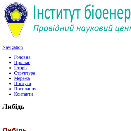
Navigation
Головна
Про нас
Історія
Структура
Мережа
Послуги
Посилання
Контакти
Либідь
Либідь