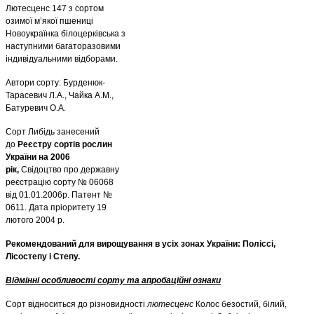
Лютесценс 147 з сортом
озимої м’якої пшениці
Новоукраїнка білоцерківська з
наступними багаторазовими
індивідуальними відборами.
Автори сорту: Бурденюк-
Тарасевич Л.А., Чайка А.М.,
Батуревич О.А.
Сорт Либідь занесений
до
Реєстру сортів рослин
України на 2006
рік,
Свідоцтво про державну
реєстрацію сорту № 06068
від 01.01.2006р. Патент №
0611. Дата пріоритету 19
лютого 2004 р.
Рекомендований для вирощування в усіх зонах України: Поліссі,
Лісостепу і Степу.
Відмінні особливості сорту та апробаційні ознаки
Сорт відноситься до різновидності
лютесценс
Колос безостий, білий,