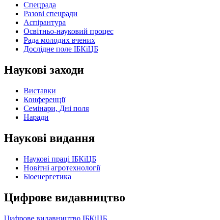
Спецрада
Разові спецради
Аспірантура
Освітньо-науковий процес
Рада молодих вчених
Дослідне поле ІБКіЦБ
Наукові заходи
Виставки
Конференції
Семінари, Дні поля
Наради
Наукові видання
Наукові праці ІБКіЦБ
Новітні агротехнології
Бiоенергетика
Цифрове видавництво
Цифрове видавництво ІБКіЦБ