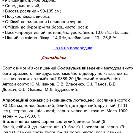
• Різновидність
лютесценс;
• Середньостиглий;
• Висота рослини - 90-105 см;
• Посухостійкість висока;
• Стійкий до вилягання і осипання зерна;
• Стійкий до бурої іржі та борошнистої роси;
• Високопродуктивний: потенційна урожайність 10,0 т/га і більше;
• Цінний за якістю: білку - 14,6 %, клейковини - 23 - 25,8 %.
<<< на попередню
Докладніше
Сорт озимої м'якої пшениці
Соловушка
виведений методом внутрі
багаторазового індивідуально-сімейного добору по кількісних та
якісних ознаках з комбінації Л889-20 (Донський маяк/Елегія).
Автори сорту: Ю.М. Іванов, С.В. Власенко, О.І. Панов,
В.В.
Деркач, О.В. Ямкова, М.Д. Будовський.
Апробаційні ознаки:
різновидність лютесценс, рослина висотою
90-105 см, колос безостий, білий, циліндричний, круп-ний (8-11
см), середньої щільності; зерно червоне, крупне.
Маса 1000
зерен – 51,7-53,0 г.
Біологічні ознаки:
середньостиглий; зимостійкий (9
балів),
стійкий до вилягання (9 балів) і осипання зерна (9
балів),
стійкий проти бурої іржі та борошнистої роси, стійкий