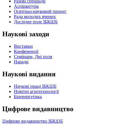
Разові спецради
Аспірантура
Освітньо-науковий процес
Рада молодих вчених
Дослідне поле ІБКіЦБ
Наукові заходи
Виставки
Конференції
Семінари, Дні поля
Наради
Наукові видання
Наукові праці ІБКіЦБ
Новітні агротехнології
Бiоенергетика
Цифрове видавництво
Цифрове видавництво ІБКіЦБ