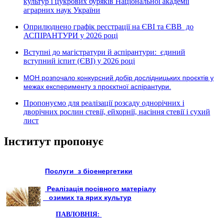
культур і цукрових буряків Національної академії
аграрних наук України
Оприлюднено графік реєстрації на ЄВІ та ЄВВ до
АСПІРАНТУРИ у 2026 році
Вступні до магістратури й аспірантури: єдиний
вступний іспит (ЄВІ) у 2026 році
МОН розпочало конкурсний добір дослідницьких проєктів у
межах експерименту з проєктної аспірантури.
Пропонуємо для реалізації розсаду однорічних і
дворічних рослин стевії, ейхорнії, насіння стевії і сухий
лист
Інститут пропонує
Послуги з біоенергетики
Реалізація посівного матеріалу
озимих та ярих культур
ПАВЛОВНІЯ: