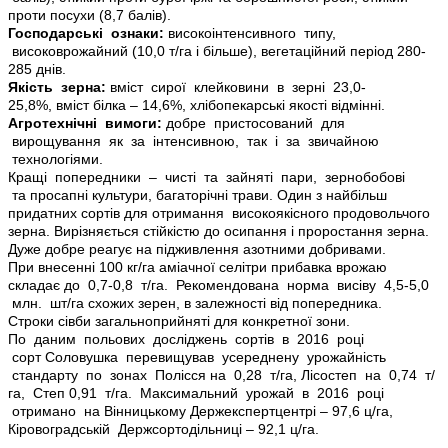
проти
посухи (8,7 балів).
Господарські ознаки:
високоінтенсивного типу,
високоврожайний (10,0 т/га і більше), вегетаційний період 280-
285 днів.
Якість зерна:
вміст сирої клейковини в зерні 23,0-
25,8%,
вміст білка – 14,6%, хлібопекарські якості відмінні.
Агротехнічні вимоги:
добре пристосований для
вирощування як за інтенсивною, так і за звичайною
технологіями.
Кращі попередники – чисті та зайняті пари, зернобобові
та
просапні культури, багаторічні трави. Один з найбільш
придатних сортів для отримання високоякісного продовольчого
зерна. Вирізняється стійкістю до осипання і проростання зерна.
Дуже добре реагує на підживлення азотними добривами.
При
внесенні 100 кг/га аміачної селітри прибавка врожаю
складає
до 0,7-0,8 т/га. Рекомендована норма висіву 4,5-5,0
млн. шт/
га схожих зерен, в залежності від попередника.
Строки сівби
загальноприйняті для конкретної зони.
По даним польових досліджень сортів в 2016 році
сорт
Соловушка перевищував усереднену урожайність
стандарту по зонах Полісся на 0,28 т/га, Лісостеп на 0,74 т/
га, Степ
0,91 т/га. Максимальний урожай в 2016 році
отримано на
Вінницькому Держекспертцентрі – 97,6 ц/га,
Кіровоградській
Держсортодільниці – 92,1 ц/га.