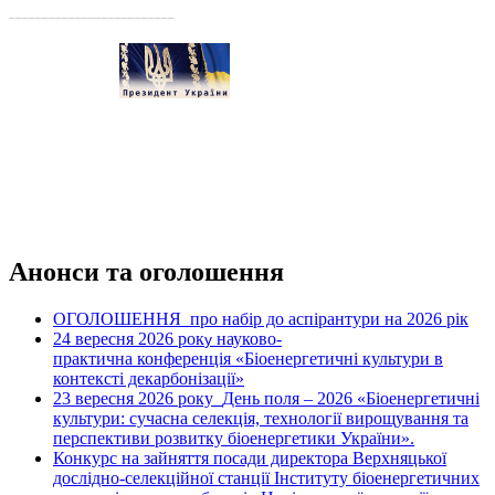
_________________________
Анонси та оголошення
ОГОЛОШЕННЯ про набір до аспірантури на 2026 рік
24 вересня 2026 рок
науково-
у
практична конференція «Біоенергетичні культури в
контексті декарбонізації»
23 вересня 2026 року
День поля – 2026 «Біоенергетичні
культури: сучасна селекція, технології вирощування та
перспективи розвитку біоенергетики України».
Конкурс на зайняття посади директора Верхняцької
дослідно-селекційної станції Інституту біоенергетичних