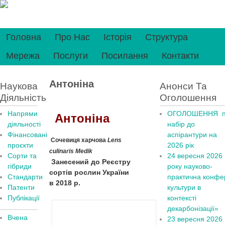
Головна
Про Нас
Історія
Структура
Мережа
Послуги
Посилання
Контакти
Антоніна
Наукова
Анонси Та
Діяльність
Оголошення
Напрями
ОГОЛОШЕННЯ п
Антоніна
діяльності
набір до
Фінансовані
аспірантури на
Сочевиця харчова
Lens
проєкти
2026 рік
culinaris Medik
Сорти та
24 вересня 2026
Занесений до Реєстру
гібриди
рок
у
науково-
сортів рослин України
Стандарти
практична конфер
в 2018 р.
Патенти
культури в
Публікації
контексті
декарбонізації»
Вчена
23 вересня 2026