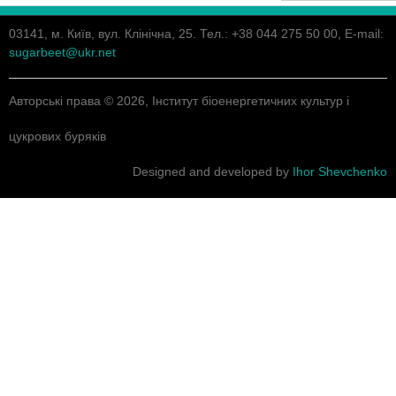
03141, м. Київ, вул. Клінічна, 25. Тел.: +38 044 275 50 00, E-mail:
sugarbeet@ukr.net
Авторські права © 2026, Інститут біоенергетичних культур і
цукрових буряків
Designed and developed by
Ihor Shevchenko