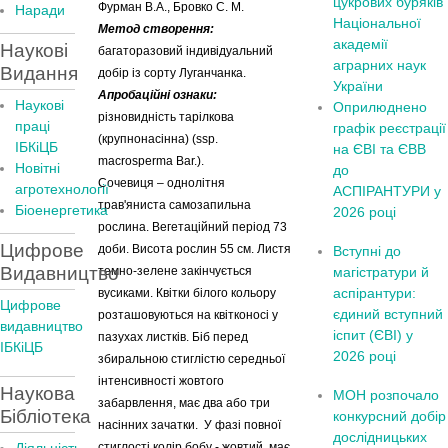
цукрових буряків
Фурман В.А., Бровко С. М.
Наради
Національної
Метод створення:
академії
Наукові
багаторазовий індивідуальний
аграрних наук
Видання
добір із сорту Луганчанка.
України
Апробаційні ознаки:
Наукові
Оприлюднено
різновидність тарілкова
праці
графік реєстрації
(крупнонасінна) (ssp.
ІБКіЦБ
на ЄВІ та ЄВВ
macrosperma Bar.).
Новітні
до
Сочевиця – однолітня
агротехнології
АСПІРАНТУРИ у
трав'яниста самозапильна
Бiоенергетика
2026 році
рослина. Вегетаційний період 73
Цифрове
доби. Висота рослин 55 см. Листя
Вступні до
Видавництво
темно-зелене закінчується
магістратури й
аспірантури:
вусиками. Квітки білого кольору
Цифрове
єдиний вступний
розташовуються на квітконосі у
видавництво
іспит (ЄВІ) у
пазухах листків. Біб перед
ІБКіЦБ
2026 році
збиральною стиглістю середньої
інтенсивності жовтого
Наукова
МОН розпочало
забарвлення, має два або три
Бібліотека
конкурсний добір
насінних зачатки. У фазі повної
дослідницьких
стиглості колір бобу - жовтий, має