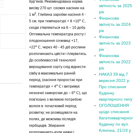
бур’янів. Рекомендована норма
звітность за 2025
висіву 270 шт. схожих насінин на
рік
2
1 м
. Глибина заробки насіння 4 -
Фінансова
о
5 см. при температурі + 8 +10
С,
звітність за 2024
сходи з'являються на 6 – 10 добу.
рік
Оптимальна температура росту і
Фінансова
плодоношення сочевиці +17,
звітність за 2023
о
+22
С, через 40 - 45 діб рослини
рік
розпочинають цвісти і гілкуватись.
Фінансова
До особливостей технології
звітність за 2022
вирощування сорту слід віднести:
рік
сівбу в максимально ранній
НАКАЗ 39 від 7
період, (насіння проростає при
вересня 2022 р.
о
температурі + 4
С і витримує
Про списання
о
будинку
незначні заморозки до – 6
С), що
квартирного типу
пов’язано з великою потребою
ОГОЛОШЕННЯ
вологи в початковий період
щодо списання
розвитку; не розміщувати на
багатоквартирно
полях, де можлива післядія
будинку по вул.
гербіцидів. Збирання
Клінічна, 21/19 у
розпочинають коли нижні і