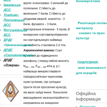
біоенергетики
крупи і в консервах. Схильний до
Іванівська
полягання. Стійкість до
ДСС
вилягання 7 балів. Стійкість до
Уладово-
збудників хвороб: аскохітоз - 3
Люлинецька
Реалізація посів
бали, фузаріоз – 3 бали,
ДСС
матеріалу
бактеріальне в’янення - 5 балів. В
Ялтушківська
озимих та ярих
ДСС
конкурсних сортовипробуваннях
культур
ДПДГ
на сортодільницях найвища
«Шевченківське»
урожайність становила 2,4 т/га.
ДПДГ
Агротехнічні вимоги:
Сорт
«Саливонківське»
чутливий до підвищеного
ДПДГ
агрофону, ( перед сівбою вносять
ПАВЛОВНІЯ:
«Озерна»
N
, Р
кг/га д. р.)
40 – 60
40 – 60
нові можливості
найкраще використовувати
для аграріїв
_________________________
середньозв'язані чорноземи,
пухкі суглинки, сірі супіщані
грунти після просапних культур,
які мало забур’янені. Технологія
Офіційна
вирощування загальноприйнята і
Інформація
направлена на знищення
Фінансова