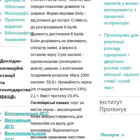
Діяльність
проєктів у межах
бібліотеки
середні показники довжини та
експерименту з
Монографії
ширини. Форма верхівки бобу –
проєктної
Практичні
від усіченої до гострої. Стійкість
аспірантури.
видання
до розтріскування 6 балів.
Бібліографічні
Дружність достигання 8 балів.
Пропонуємо для
покажчики
Боби дозрівають не рівномірно,
реалізації
спочатку нижні, а верхні в
розсаду
однорічних і
останню чергу. Сухе насіння -
Дослідно-
дворічних
однокольорове (зеленувато-
рослин стевії,
селекційні
жовте), широке, з еліптичним
ейхорнії, насіння
станції
поздовжнім розрізом. Маса 1000
стевії і сухий
та
насінин -55,8 г. Урожайність зерна
лист
(за стандартної вологості 14%)
господарства
2,1 т. Вміст протеїну 23,4%.
ІБКіЦБ:
Інститут
Господарські ознаки:
сорт за
______________________
___________________________
Пропонує
якістю зерна – високоцінний.
Білоцерківська ДСС
Може використовуватись для
Верхняцька
переробки на крупу, для
ДСС
консервації. Відзначається
Веселоподільська
Послуги з
високими смаковими якостями
ДСС