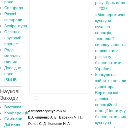
рада
року
День поля
Спецрада
– 2026
Разові
«Біоенергетичні
спецради
культури:
Аспірантура
сучасна
Освітньо-
селекція,
науковий
технології
процес
вирощування та
Рада
перспективи
молодих
розвитку
вчених
біоенергетики
Дослідне
України».
поле
Конкурс на
ІБКіЦБ
зайняття посади
директора
Наукові
Верхняцької
Заходи
дослідно-
селекційної
Виставки
станції Інституту
Автори сорту:
Роїк М.
Конференції
біоенергетичних
В.,Скляренко А. В., Вареник М. П.,
Семінари,
культур і
Орлов С. Д., Кононюк Н. А.,
Дні поля