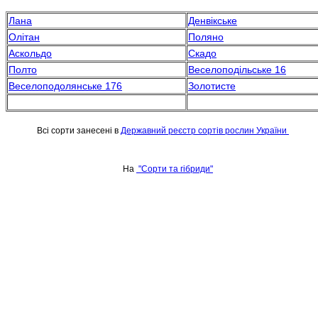
Лана
Денвікське
Олітан
Поляно
Аскольдо
Скадо
Полто
Веселоподільське 16
Веселоподолянське 176
Золотисте
Всі сорти занесені в
Державний реєстр сортів рослин України
На
"Сорти та гібриди"