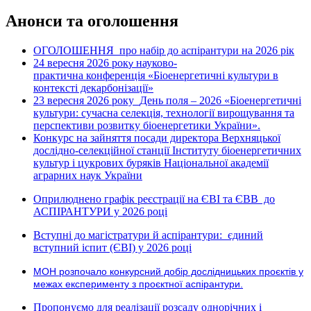
Анонси та оголошення
ОГОЛОШЕННЯ про набір до аспірантури на 2026 рік
24 вересня 2026 рок
науково-
у
практична конференція «Біоенергетичні культури в
контексті декарбонізації»
23 вересня 2026 року
День поля – 2026 «Біоенергетичні
культури: сучасна селекція, технології вирощування та
перспективи розвитку біоенергетики України».
Конкурс на зайняття посади директора Верхняцької
дослідно-селекційної станції Інституту біоенергетичних
культур і цукрових буряків Національної академії
аграрних наук України
Оприлюднено графік реєстрації на ЄВІ та ЄВВ до
АСПІРАНТУРИ у 2026 році
Вступні до магістратури й аспірантури: єдиний
вступний іспит (ЄВІ) у 2026 році
МОН розпочало конкурсний добір дослідницьких проєктів у
межах експерименту з проєктної аспірантури.
Пропонуємо для реалізації розсаду однорічних і