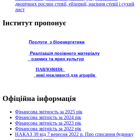
дворічних рослин стевії, ейхорнії, насіння стевії і сухий
лист
Інститут пропонує
Послуги з біоенергетики
Реалізація посівного матеріалу
озимих та ярих культур
ПАВЛОВНІЯ:
нові можливості для аграріїв
Офіційна інформація
Фінансова звітность за 2025 рік
Фінансова звітність за 2024 рік
Фінансова звітність за 2023 рік
Фінансова звітність за 2022 рік
НАКАЗ 39 від 7 вересня 2022 р. Про списання будинку
квартирного типу