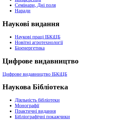
Семінари, Дні поля
Наради
Наукові видання
Наукові праці ІБКіЦБ
Новітні агротехнології
Бiоенергетика
Цифрове видавництво
Цифрове видавництво ІБКіЦБ
Наукова Бібліотека
Діяльність бібліотеки
Монографії
Практичні видання
Бібліографічні покажчики