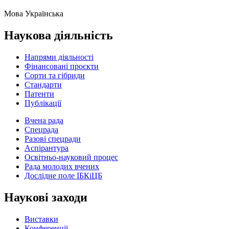
Мова
Українська
Наукова діяльність
Напрями діяльності
Фінансовані проєкти
Сорти та гібриди
Стандарти
Патенти
Публікації
Вчена рада
Спецрада
Разові спецради
Аспірантура
Освітньо-науковий процес
Рада молодих вчених
Дослідне поле ІБКіЦБ
Наукові заходи
Виставки
Конференції