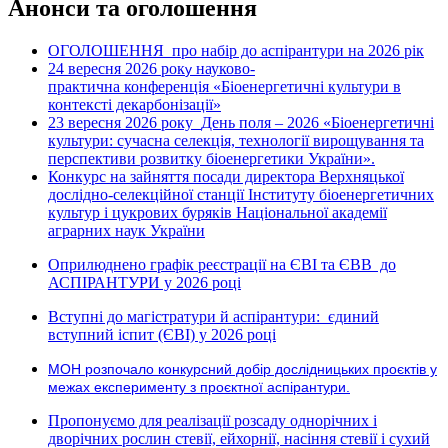
Анонси та оголошення
ОГОЛОШЕННЯ про набір до аспірантури на 2026 рік
24 вересня 2026 рок
науково-
у
практична конференція «Біоенергетичні культури в
контексті декарбонізації»
23 вересня 2026 року
День поля – 2026 «Біоенергетичні
культури: сучасна селекція, технології вирощування та
перспективи розвитку біоенергетики України».
Конкурс на зайняття посади директора Верхняцької
дослідно-селекційної станції Інституту біоенергетичних
культур і цукрових буряків Національної академії
аграрних наук України
Оприлюднено графік реєстрації на ЄВІ та ЄВВ до
АСПІРАНТУРИ у 2026 році
Вступні до магістратури й аспірантури: єдиний
вступний іспит (ЄВІ) у 2026 році
МОН розпочало конкурсний добір дослідницьких проєктів у
межах експерименту з проєктної аспірантури.
Пропонуємо для реалізації розсаду однорічних і
дворічних рослин стевії, ейхорнії, насіння стевії і сухий