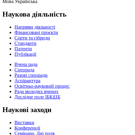
Мова
Українська
Наукова діяльність
Напрями діяльності
Фінансовані проєкти
Сорти та гібриди
Стандарти
Патенти
Публікації
Вчена рада
Спецрада
Разові спецради
Аспірантура
Освітньо-науковий процес
Рада молодих вчених
Дослідне поле ІБКіЦБ
Наукові заходи
Виставки
Конференції
Семінари, Дні поля