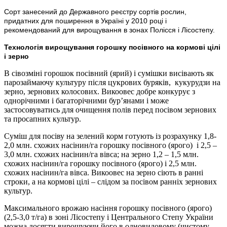
Сорт занесений до Державного реєстру сортів рослин,
придатних для поширення в Україні у 2010 році і
рекомендований для вирощування в зонах Полісся і Лісостепу.
Технологія вирощування горошку посівного на кормові цілі
і зерно
В сівозміні горошок посівний (ярий) і сумішки висівають як
парозаймаючу культуру після цукрових буряків, кукурудзи на
зерно, зернових колосових. Викоовес добре конкурує з
однорічними і багаторічними бур’янами і може
застосовуватись для очищення полів перед посівом зернових
та просапних культур.
Суміш для посіву на зелений корм готують із розрахунку 1,8-
2,0 млн. схожих насінин/га горошку посівного (ярого) і 2,5 –
3,0 млн. схожих насінин/га вівса; на зерно 1,2 – 1,5 млн.
схожих насінин/га горошку посівного (ярого) і 2,5 млн.
схожих насінин/га вівса. Викоовес на зерно сіють в ранні
строки, а на кормові цілі – слідом за посівом ранніх зернових
культур.
Максимального врожаю насіння горошку посівного (ярого)
(2,5-3,0 т/га) в зоні Лісостепу і Центрального Степу України
можна досягти вирощуючи його в одновидовому (чистому