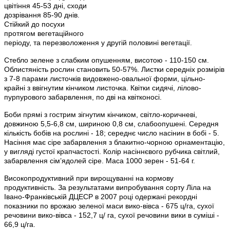
цвітіння 45-53 дні, сходи
дозрівання 85-90 днів.
Стійкий до посухи
протягом вегетаційного
періоду, та перезволоження у другій половині вегетації.
Стебло зелене з слабким опушенням, висотою - 110-150 см.
Облистяність рослин становить 50-57%. Листки середніх розмірів
з 7-8 парами листочків видовжено-овальної форми, цільно-
крайні з ввігнутим кінчиком листочка. Квітки сидячі, лілово-
пурпурового забарвлення, по дві на квітконосі.
Боби прямі з гострим зігнутим кінчиком, світло-коричневі,
довжиною 5,5-6,8 см, шириною 0,8 см, слабоопушені. Середня
кількість бобів на рослині - 18; середнє число насінин в бобі - 5.
Насіння має сіре забарвлення з блакитно-чорною орнаментацію,
у вигляді густої крапчастості. Колір насіннєвого рубчика світлий,
забарвлення сім’ядолей сіре. Маса 1000 зерен - 51-64 г.
Високопродуктивний при вирощуванні на кормову
продуктивність. За результатами випробування сорту Ліла на
Івано-Франківській ДЦЕСР в 2007 році одержані рекордні
показники по врожаю зеленої маси вико-вівса - 675 ц/га, сухої
речовини вико-вівса - 152,7 ц/ га, сухої речовини вики в суміші -
66,9 ц/га.