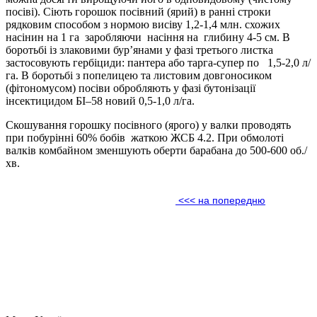
посіві). Сіють горошок посівний (ярий) в ранні строки
рядковим способом з нормою висіву 1,2-1,4 млн. схожих
насінин на 1 га заробляючи насіння на глибину 4-5 см. В
боротьбі із злаковими бур’янами у фазі третього листка
застосовують гербіциди: пантера або тарга-супер по 1,5-2,0 л/
га. В боротьбі з попелицею та листовим довгоносиком
(фітономусом) посіви обробляють у фазі бутонізації
інсектицидом БІ–58 новий 0,5-1,0 л/га.
Скошування горошку посівного (ярого) у валки проводять
при побурінні 60% бобів жаткою ЖСБ 4.2. При обмолоті
валків комбайном зменшують оберти барабана до 500-600 об./
хв.
<<< на попередню