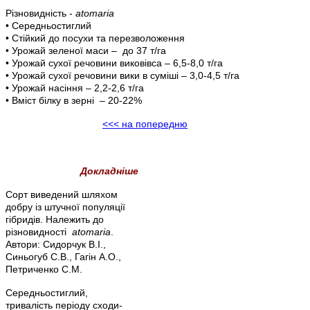
Різновидність -
atomaria
• Середньостиглий
• Стійкий до посухи та перезволоження
• Урожай зеленої маси – до 37 т/га
• Урожай сухої речовини виковівса – 6,5-8,0 т/га
• Урожай сухої речовини вики в суміші – 3,0-4,5 т/га
• Урожай насіння – 2,2-2,6 т/га
• Вміст білку в зерні – 20-22%
<<< на попередню
Докладніше
Сорт виведений шляхом
добру із штучної популяції
гібридів. Належить до
різновидності
atomaria
.
Автори: Сидорчук В.І.,
Синьогуб С.В., Гагін А.О.,
Петриченко С.М.
Середньостиглий,
тривалість періоду сходи-