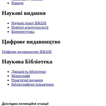
Наради
Наукові видання
Наукові праці ІБКіЦБ
Новітні агротехнології
Бiоенергетика
Цифрове видавництво
Цифрове видавництво ІБКіЦБ
Наукова Бібліотека
Діяльність бібліотеки
Монографії
Практичні видання
Бібліографічні покажчики
Дослідно-селекційні станції