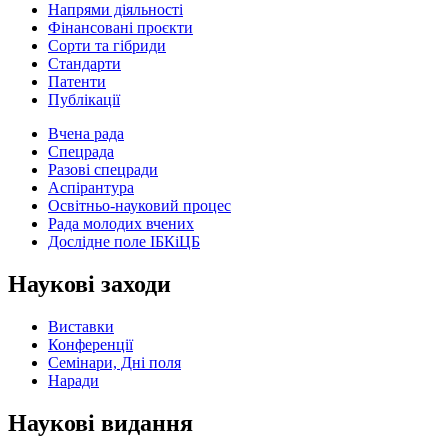
Напрями діяльності
Фінансовані проєкти
Сорти та гібриди
Стандарти
Патенти
Публікації
Вчена рада
Спецрада
Разові спецради
Аспірантура
Освітньо-науковий процес
Рада молодих вчених
Дослідне поле ІБКіЦБ
Наукові заходи
Виставки
Конференції
Семінари, Дні поля
Наради
Наукові видання