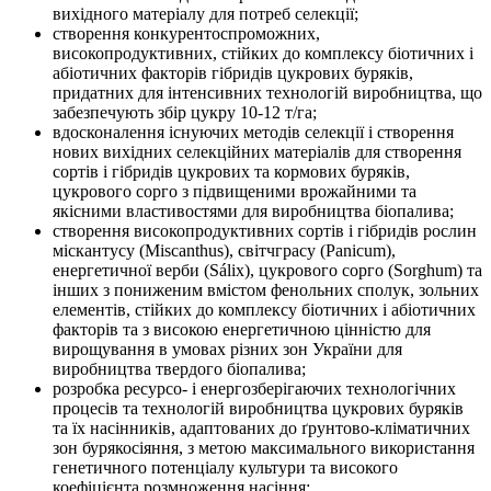
вихідного матеріалу для потреб селекції;
створення конкурентоспроможних,
високопродуктивних, стійких до комплексу біотичних і
абіотичних факторів гібридів цукрових буряків,
придатних для інтенсивних технологій виробництва, що
забезпечують збір цукру 10-12 т/га;
вдосконалення існуючих методів селекції і створення
нових вихідних селекційних матеріалів для створення
сортів і гібридів цукрових та кормових буряків,
цукрового сорго з підвищеними врожайними та
якісними властивостями для виробництва біопалива;
створення високопродуктивних сортів і гібридів рослин
міскантусу (Miscanthus), світчграсу (Panicum),
енергетичної верби (Sálix), цукрового сорго (Sorghum) та
інших з пониженим вмістом фенольних сполук, зольних
елементів, стійких до комплексу біотичних і абіотичних
факторів та з високою енергетичною цінністю для
вирощування в умовах різних зон України для
виробництва твердого біопалива;
розробка ресурсо- і енергозберігаючих технологічних
процесів та технологій виробництва цукрових буряків
та їх насінників, адаптованих до ґрунтово-кліматичних
зон бурякосіяння, з метою максимального використання
генетичного потенціалу культури та високого
коефіцієнта розмноження насіння;