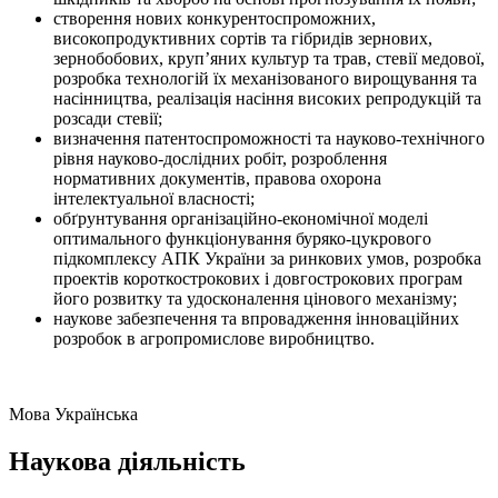
створення нових конкурентоспроможних,
високопродуктивних сортів та гібридів зернових,
зернобобових, круп’яних культур та трав, стевії медової,
розробка технологій їх механізованого вирощування та
насінництва, реалізація насіння високих репродукцій та
розсади стевії;
визначення патентоспроможності та науково-технічного
рівня науково-дослідних робіт, розроблення
нормативних документів, правова охорона
інтелектуальної власності;
обґрунтування організаційно-економічної моделі
оптимального функціонування буряко-цукрового
підкомплексу АПК України за ринкових умов, розробка
проектів короткострокових і довгострокових програм
його розвитку та удосконалення цінового механізму;
наукове забезпечення та впровадження інноваційних
розробок в агропромислове виробництво.
Мова
Українська
Наукова діяльність