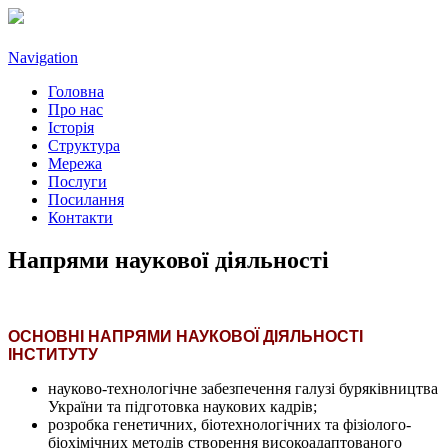
Navigation
Головна
Про нас
Історія
Структура
Мережа
Послуги
Посилання
Контакти
Напрями наукової діяльності
ОCНОВНІ НАПРЯМИ НАУКОВОЇ ДIЯЛЬНОСТІ
ІНСТИТУТУ
науково-технологічне забезпечення галузі буряківництва
України та підготовка наукових кадрів;
розробка генетичних, біотехнологічних та фізіолого-
біохімічних методів створення високоадаптованого