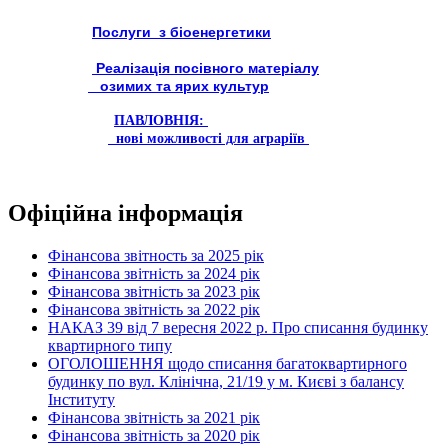
Послуги з біоенергетики
Реалізація посівного матеріалу
озимих та ярих культур
ПАВЛОВНІЯ:
нові можливості для аграріїв
Офіційна інформація
Фінансова звітность за 2025 рік
Фінансова звітність за 2024 рік
Фінансова звітність за 2023 рік
Фінансова звітність за 2022 рік
НАКАЗ 39 від 7 вересня 2022 р. Про списання будинку
квартирного типу
ОГОЛОШЕННЯ щодо списання багатоквартирного
будинку по вул. Клінічна, 21/19 у м. Києві з балансу
Інституту
Фінансова звітність за 2021 рік
Фінансова звітність за 2020 рік