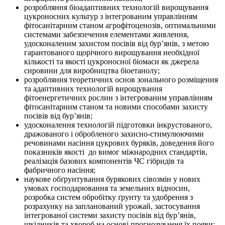
розробляння біоадаптивних технологій вирощування
цукроносних культур з інтегрованим управлінням
фітосанітарним станом агрофітоценозів, оптимальними
системами забезпечення елементами живлення,
удосконаленим захистом посівів від бур’янів, з метою
гарантованого щорічного вирощування необхідної
кількості та якості цукроносної біомаси як джерела
сировини для виробництва біоетанолу;
розробляння теоретичних основ зонального розміщення
та адаптивних технологій вирощування
фітоенергетичних рослин з інтегрованим управлінням
фітосанітарним станом та новими способами захисту
посівів від бур’янів;
удосконалення технологій підготовки інкрустованого,
дражованого і обробленого захисно-стимулюючими
речовинами насіння цукрових буряків, доведення його
показників якості до вимог міжнародних стандартів,
реалізація базових компонентів ЧС гібридів та
фабричного насіння;
наукове обґрунтування бурякових сівозмін у нових
умовах господарювання та земельних відносин,
розробка систем обробітку ґрунту та удобрення з
розрахунку на запланований урожай, застосування
інтегрованої системи захисту посівів від бур’янів,
шкідників та хвороб на основі прогнозування їх появи;