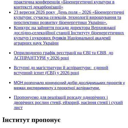
практична конференція «Біоенергетичні культури в
контексті декарбонізації»
23 вересня 2026 року
День поля – 2026 «Біоенергетичні
культури: сучасна селекція, технології вирощування та
перспективи розвитку біоенергетики України».
Конкурс на зайняття посади директора Верхняцької
дослідно-селекційної станції Інституту біоенергетичних
культур і цукрових буряків Національної академії
аграрних наук України
Оприлюднено графік реєстрації на ЄВІ та ЄВВ до
АСПІРАНТУРИ у 2026 році
Вступні до магістратури й аспірантури: єдиний
вступний іспит (ЄВІ) у 2026 році
МОН розпочало конкурсний добір дослідницьких проєктів у
межах експерименту з проєктної аспірантури.
Пропонуємо для реалізації розсаду однорічних і
дворічних рослин стевії, ейхорнії, насіння стевії і сухий
лист
Інститут пропонує