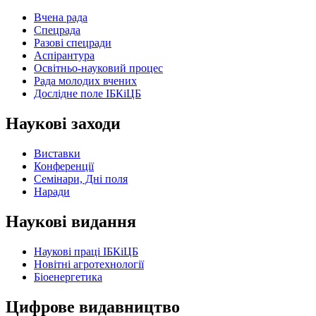
Вчена рада
Спецрада
Разові спецради
Аспірантура
Освітньо-науковий процес
Рада молодих вчених
Дослідне поле ІБКіЦБ
Наукові заходи
Виставки
Конференції
Семінари, Дні поля
Наради
Наукові видання
Наукові праці ІБКіЦБ
Новітні агротехнології
Бiоенергетика
Цифрове видавництво