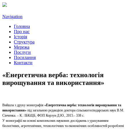
Navigation
Головна
Про нас
Історія
Структура
Мережа
Послуги
Посилання
Контакти
«Енергетична верба: технологія
вирощування та використання»
Вийшла з друку монографія
«Енергетична верба: технологія вирощування та
використання»
під загальною редакцією доктора сільськогосподарських наук В.М.
Сінченка. – К.: ІБКіЦБ, ФОП Корзун Д.Ю., 2015.- 338 с.
У монографії на основі комплексних наукових досліджень з урахуванням
біологічних, агротехнічних, технологічних та економічних особливостей розроблені