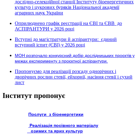
дослідно-селекційної станції Інституту біоенергетичних
культур і цукрових буряків Національної академії
аграрних наук України
Оприлюднено графік реєстрації на ЄВІ та ЄВВ до
АСПІРАНТУРИ у 2026 році
Вступні до магістратури й аспірантури: єдиний
вступний іспит (ЄВІ) у 2026 році
МОН розпочало конкурсний добір дослідницьких проєктів у
межах експерименту з проєктної аспірантури.
Пропонуємо для реалізації розсаду однорічних і
дворічних рослин стевії, ейхорнії, насіння стевії і сухий
лист
Інститут пропонує
Послуги з біоенергетики
Реалізація посівного матеріалу
озимих та ярих культур