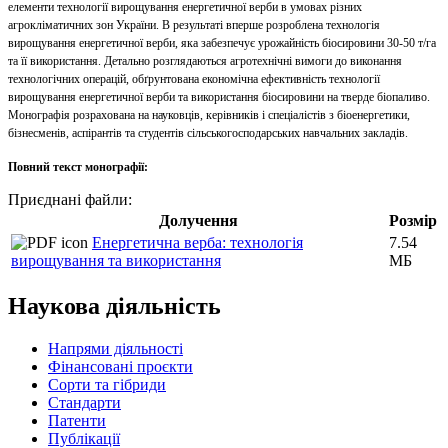
елементи технології вирощування енергетичної верби в умовах різних
агрокліматичних зон України. В результаті вперше розроблена технологія
вирощування енергетичної верби, яка забезпечує урожайність біосировини 30-50 т/га
та її використання. Детально розглядаються агротехнічні вимоги до виконання
технологічних операцій, обґрунтована економічна ефективність технології
вирощування енергетичної верби та використання біосировини на тверде біопаливо.
Монографія розрахована на науковців, керівників і спеціалістів з біоенергетики,
бізнесменів, аспірантів та студентів сільськогосподарських навчальних закладів.
Повний текст монографії:
Приєднані файли:
Долучення
Розмір
Енергетична верба: технологія
7.54
вирощування та використання
МБ
Наукова діяльність
Напрями діяльності
Фінансовані проєкти
Сорти та гібриди
Стандарти
Патенти
Публікації