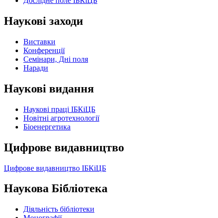
Дослідне поле ІБКіЦБ
Наукові заходи
Виставки
Конференції
Семінари, Дні поля
Наради
Наукові видання
Наукові праці ІБКіЦБ
Новітні агротехнології
Бiоенергетика
Цифрове видавництво
Цифрове видавництво ІБКіЦБ
Наукова Бібліотека
Діяльність бібліотеки
Монографії