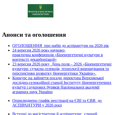
Анонси та оголошення
ОГОЛОШЕННЯ про набір до аспірантури на 2026 рік
24 вересня 2026 рок
науково-
у
практична конференція «Біоенергетичні культури в
контексті декарбонізації»
23 вересня 2026 року
День поля – 2026 «Біоенергетичні
культури: сучасна селекція, технології вирощування та
перспективи розвитку біоенергетики України».
Конкурс на зайняття посади директора Верхняцької
дослідно-селекційної станції Інституту біоенергетичних
культур і цукрових буряків Національної академії
аграрних наук України
Оприлюднено графік реєстрації на ЄВІ та ЄВВ до
АСПІРАНТУРИ у 2026 році
Вступні до магістратури й аспірантури: єдиний