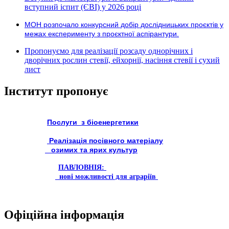
вступний іспит (ЄВІ) у 2026 році
МОН розпочало конкурсний добір дослідницьких проєктів у
межах експерименту з проєктної аспірантури.
Пропонуємо для реалізації розсаду однорічних і
дворічних рослин стевії, ейхорнії, насіння стевії і сухий
лист
Інститут пропонує
Послуги з біоенергетики
Реалізація посівного матеріалу
озимих та ярих культур
ПАВЛОВНІЯ:
нові можливості для аграріїв
Офіційна інформація