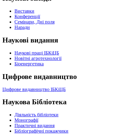
Виставки
Конференції
Семінари, Дні поля
Наради
Наукові видання
Наукові праці ІБКіЦБ
Новітні агротехнології
Бiоенергетика
Цифрове видавництво
Цифрове видавництво ІБКіЦБ
Наукова Бібліотека
Діяльність бібліотеки
Монографії
Практичні видання
Бібліографічні покажчики