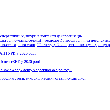
нергетичні культури в контексті декарбонізації»
ультури: сучасна селекція, технології вирощування та перспекти
но-селекційної станції Інституту біоенергетичних культур і цукр
РАНТУРИ у 2026 році
іспит (ЄВІ) у 2026 році
межах експерименту з проєктної аспірантури.
ослин стевії, ейхорнії, насіння стевії і сухий лист