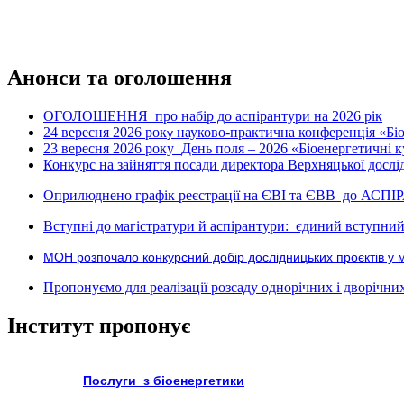
Анонси та оголошення
ОГОЛОШЕННЯ про набір до аспірантури на 2026 рік
24 вересня 2026 рок
науково-практична конференція «Біое
у
23 вересня 2026 року
День поля – 2026 «Біоенергетичні к
Конкурс на зайняття посади директора Верхняцької дослід
Оприлюднено графік реєстрації на ЄВІ та ЄВВ до АСПІ
Вступні до магістратури й аспірантури: єдиний вступний 
МОН розпочало конкурсний добір дослідницьких проєктів у 
Пропонуємо для реалізації розсаду однорічних і дворічних р
Інститут пропонує
Послуги з біоенергетики