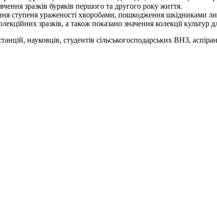
вчення зразків буряків першого та другого року життя.
ення ступеня ураженості хворобами, пошкодження шкідниками лис
лекційних зразків, а також показано значення колекції культур 
станцій, науковців, студентів сільськогосподарських ВНЗ, аспіран