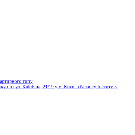
вартирного типу
 вул. Клінічна, 21/19 у м. Києві з балансу Інституту