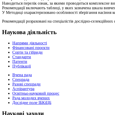
Наводиться перелік ознак, за якими проводиться комплексне ви
Рекомендації включають таблиці, у яких зазначена шкала вивч
У Mетодиці охарактеризовано особливості зберігання насіння ко
Рекомендації розраховані на спеціалістів дослідно-селекційних 
Наукова діяльність
Напрями діяльності
Фінансовані проєкти
Сорти та гібриди
Стандарти
Патенти
Публікації
Вчена рада
Спецрада
Разові спецради
Аспірантура
Освітньо-науковий процес
Рада молодих вчених
Дослідне поле ІБКіЦБ
Наукові заходи