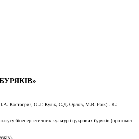
 БУРЯКІВ»
стогриз, О..Г. Кулік, С.Д. Орлов, М.В. Роїк) - К.:
ституту біоенергетичних культур і цукрових буряків (протокол
зків).