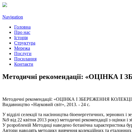
Navigation
Головна
Про нас
Історія
Структура
Мережа
Послуги
Посилання
Контакти
Методичні рекомендації: «ОЦІНКА
Методичні рекомендації: «ОЦІНКА І ЗБЕРЕЖЕННЯ КОЛЕКЦІЙНИХ 
Видавництво «Науковий світ», 2013. - 24 с.
У відділі селекції та насінництва біоенергетичних, зернових і
№9 від 22 квітня 2013 року) методичні рекомендації з оцінки і 
У розробленій Методиці наведено ботанічна характеристика буря
Автори наводять методику вивчення колекційних та еталонних зр