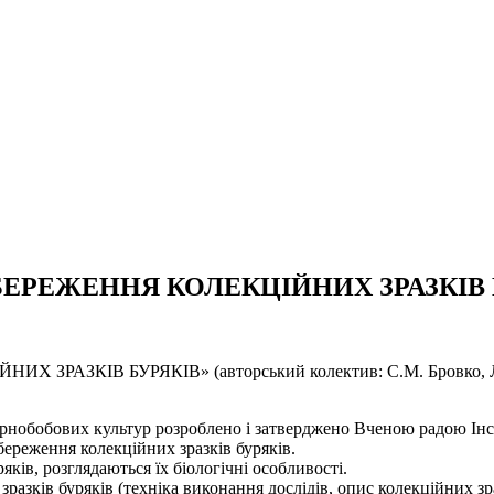
 І ЗБЕРЕЖЕННЯ КОЛЕКЦІЙНИХ ЗРАЗКІВ
ЗРАЗКІВ БУРЯКІВ» (авторський колектив: С.М. Бровко, Л.А. Ко
 зернобобових культур розроблено і затверджено Вченою радою Ін
збереження колекційних зразків буряків.
ків, розглядаються їх біологічні особливості.
азків буряків (техніка виконання дослідів, опис колекційних зра