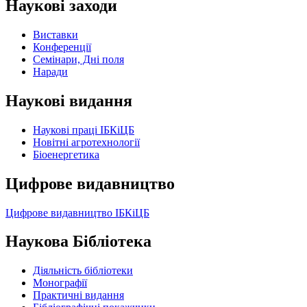
Наукові заходи
Виставки
Конференції
Семінари, Дні поля
Наради
Наукові видання
Наукові праці ІБКіЦБ
Новітні агротехнології
Бiоенергетика
Цифрове видавництво
Цифрове видавництво ІБКіЦБ
Наукова Бібліотека
Діяльність бібліотеки
Монографії
Практичні видання