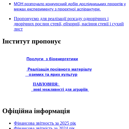
МОН розпочало конкурсний добір дослідницьких проєктів у
межах експерименту з проєктної аспірантури.
Пропонуємо для реалізації розсаду однорічних і
дворічних рослин стевії, ейхорнії, насіння стевії і сухий
лист
Інститут пропонує
Послуги з біоенергетики
Реалізація посівного матеріалу
озимих та ярих культур
ПАВЛОВНІЯ:
нові можливості для аграріїв
Офіційна інформація
Фінансова звітность за 2025 рік
Фінансова звітність за 2024 рік