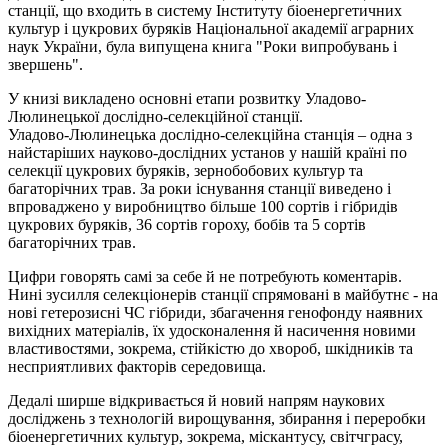
станції, що входить в систему Інституту біоенергетичних
культур і цукрових буряків Національної академії аграрних
наук України, була випущена книга "Роки випробувань і
звершень".
У книзі викладено основні етапи розвитку Уладово-
Люлинецької дослідно-селекційної станції.
Уладово-Люлинецька дослідно-селекційна станція – одна з
найстаріших науково-дослідних установ у нашій країні по
селекції цукрових буряків, зернобобових культур та
багаторічних трав. За роки існування станції виведено і
впроваджено у виробництво більше 100 сортів і гібридів
цукрових буряків, 36 сортів гороху, бобів та 5 сортів
багаторічних трав.
Цифри говорять самі за себе й не потребують коментарів.
Нині зусилля селекціонерів станції спрямовані в майбутнє - на
нові гетерозисні ЧС гібриди, збагачення генофонду наявних
вихідних матеріалів, їх удосконалення й насичення новими
властивостями, зокрема, стійкістю до хвороб, шкідників та
несприятливих факторів середовища.
Дедалі ширше відкривається й новий напрям наукових
досліджень з технологій вирощування, збирання і переробки
біоенергетичних культур, зокрема, міскантусу, світчграсу,