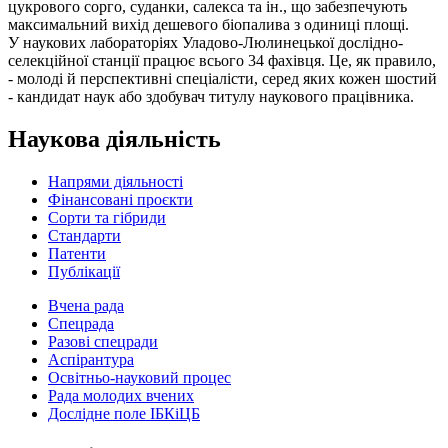
цукрового сорго, суданки, салекса та ін., що забезпечують
максимальний вихід дешевого біопалива з одиниці площі.
У наукових лабораторіях Уладово-Люлинецької дослідно-
селекційної станції працює всього 34 фахівця. Це, як правило,
- молоді й перспективні спеціалісти, серед яких кожен шостий
- кандидат наук або здобувач титулу наукового працівника.
Наукова діяльність
Напрями діяльності
Фінансовані проєкти
Сорти та гібриди
Стандарти
Патенти
Публікації
Вчена рада
Спецрада
Разові спецради
Аспірантура
Освітньо-науковий процес
Рада молодих вчених
Дослідне поле ІБКіЦБ