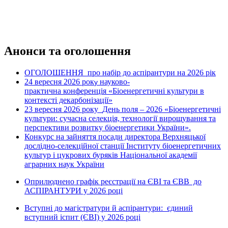
Анонси та оголошення
ОГОЛОШЕННЯ про набір до аспірантури на 2026 рік
24 вересня 2026 рок
науково-
у
практична конференція «Біоенергетичні культури в
контексті декарбонізації»
23 вересня 2026 року
День поля – 2026 «Біоенергетичні
культури: сучасна селекція, технології вирощування та
перспективи розвитку біоенергетики України».
Конкурс на зайняття посади директора Верхняцької
дослідно-селекційної станції Інституту біоенергетичних
культур і цукрових буряків Національної академії
аграрних наук України
Оприлюднено графік реєстрації на ЄВІ та ЄВВ до
АСПІРАНТУРИ у 2026 році
Вступні до магістратури й аспірантури: єдиний
вступний іспит (ЄВІ) у 2026 році