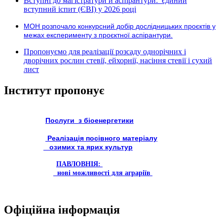
Вступні до магістратури й аспірантури: єдиний
вступний іспит (ЄВІ) у 2026 році
МОН розпочало конкурсний добір дослідницьких проєктів у
межах експерименту з проєктної аспірантури.
Пропонуємо для реалізації розсаду однорічних і
дворічних рослин стевії, ейхорнії, насіння стевії і сухий
лист
Інститут пропонує
Послуги з біоенергетики
Реалізація посівного матеріалу
озимих та ярих культур
ПАВЛОВНІЯ:
нові можливості для аграріїв
Офіційна інформація