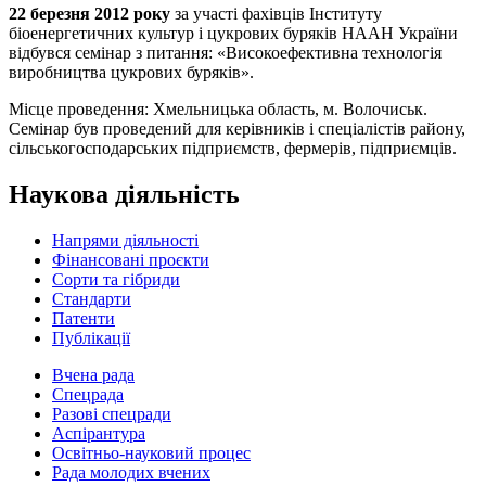
22 березня 2012 року
за участі фахівців Інституту
біоенергетичних культур і цукрових буряків НААН України
відбувся семінар з питання: «Високоефективна технологія
виробництва цукрових буряків».
Місце проведення: Хмельницька область, м. Волочиськ.
Семінар був проведений для керівників і спеціалістів району,
сільськогосподарських підприємств, фермерів, підприємців.
Наукова діяльність
Напрями діяльності
Фінансовані проєкти
Сорти та гібриди
Стандарти
Патенти
Публікації
Вчена рада
Спецрада
Разові спецради
Аспірантура
Освітньо-науковий процес
Рада молодих вчених