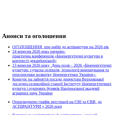
Анонси та оголошення
ОГОЛОШЕННЯ про набір до аспірантури на 2026 рік
24 вересня 2026 рок
науково-
у
практична конференція «Біоенергетичні культури в
контексті декарбонізації»
23 вересня 2026 року
День поля – 2026 «Біоенергетичні
культури: сучасна селекція, технології вирощування та
перспективи розвитку біоенергетики України».
Конкурс на зайняття посади директора Верхняцької
дослідно-селекційної станції Інституту біоенергетичних
культур і цукрових буряків Національної академії
аграрних наук України
Оприлюднено графік реєстрації на ЄВІ та ЄВВ до
АСПІРАНТУРИ у 2026 році