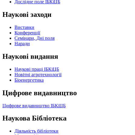
Дослідне поле ІБКіЦБ
Наукові заходи
Виставки
Конференції
Семінари, Дні поля
Наради
Наукові видання
Наукові праці ІБКіЦБ
Новітні агротехнології
Бiоенергетика
Цифрове видавництво
Цифрове видавництво ІБКіЦБ
Наукова Бібліотека
Діяльність бібліотеки