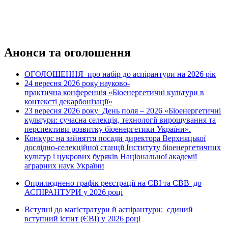
Анонси та оголошення
ОГОЛОШЕННЯ про набір до аспірантури на 2026 рік
24 вересня 2026 рок
науково-
у
практична конференція «Біоенергетичні культури в
контексті декарбонізації»
23 вересня 2026 року
День поля – 2026 «Біоенергетичні
культури: сучасна селекція, технології вирощування та
перспективи розвитку біоенергетики України».
Конкурс на зайняття посади директора Верхняцької
дослідно-селекційної станції Інституту біоенергетичних
культур і цукрових буряків Національної академії
аграрних наук України
Оприлюднено графік реєстрації на ЄВІ та ЄВВ до
АСПІРАНТУРИ у 2026 році
Вступні до магістратури й аспірантури: єдиний
вступний іспит (ЄВІ) у 2026 році