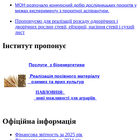
МОН розпочало конкурсний добір дослідницьких проєктів у
межах експерименту з проєктної аспірантури.
Пропонуємо для реалізації розсаду однорічних і
дворічних рослин стевії, ейхорнії, насіння стевії і сухий
лист
Інститут пропонує
Послуги з біоенергетики
Реалізація посівного матеріалу
озимих та ярих культур
ПАВЛОВНІЯ:
нові можливості для аграріїв
Офіційна інформація
Фінансова звітность за 2025 рік