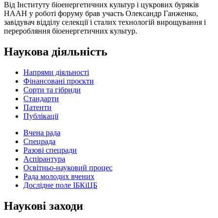
Від Інституту біоенергетичних культур і цукрових буряків
НААН у роботі форуму брав участь Олександр Ганженко,
завідувач відділу селекції і сталих технологій вирощування і
переробляння біоенергетичних культур.
Наукова діяльність
Напрями діяльності
Фінансовані проєкти
Сорти та гібриди
Стандарти
Патенти
Публікації
Вчена рада
Спецрада
Разові спецради
Аспірантура
Освітньо-науковий процес
Рада молодих вчених
Дослідне поле ІБКіЦБ
Наукові заходи