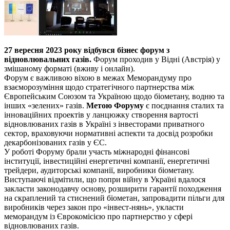
27 вересня 2023 року відбувся бізнес форум з
відновлювальних газів.
Форум проходив у Відні (Австрія) у
змішаному форматі (вживу і онлайн).
Форум є важливою віхою в межах Меморандуму про
взаєморозуміння щодо стратегічного партнерства між
Європейським Союзом та Україною щодо біометану, водню та
інших «зелених» газів.
Метою Форуму
є поєднання сталих та
інноваційних проектів у ланцюжку створення вартості
відновлюваних газів в Україні з інвесторами приватного
сектор, враховуючи нормативні аспекти та досвід розробки
декарбонізованих газів у ЄС.
У роботі Форуму брали участь міжнародні фінансові
інституції, інвестиційні енергетичні компанії, енергетичні
трейдери, аудиторські компанії, виробники біометану.
Виступаючі відмітили, що попри війну в Україні вдалося
закласти законодавчу основу, розширити гарантії походження
на скраплений та стиснений біометан, запровадити пільги для
виробників через закон про «інвест-нянь», укласти
меморандум із Єврокомісією про партнерство у сфері
відновлюваних газів.