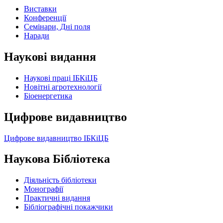
Виставки
Конференції
Семінари, Дні поля
Наради
Наукові видання
Наукові праці ІБКіЦБ
Новітні агротехнології
Бiоенергетика
Цифрове видавництво
Цифрове видавництво ІБКіЦБ
Наукова Бібліотека
Діяльність бібліотеки
Монографії
Практичні видання
Бібліографічні покажчики