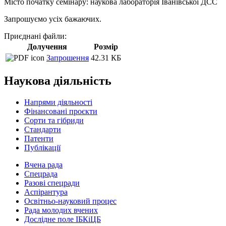
Місто початку семінару: наукова лабораторія Іванівської ДСС
Запрошуємо усіх бажаючих.
Приєднані файли:
Долучення
Розмір
Запрошення
42.31 КБ
Наукова діяльність
Напрями діяльності
Фінансовані проєкти
Сорти та гібриди
Стандарти
Патенти
Публікації
Вчена рада
Спецрада
Разові спецради
Аспірантура
Освітньо-науковий процес
Рада молодих вчених
Дослідне поле ІБКіЦБ