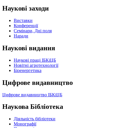
Наукові заходи
Виставки
Конференції
Семінари, Дні поля
Наради
Наукові видання
Наукові праці ІБКіЦБ
Новітні агротехнології
Бiоенергетика
Цифрове видавництво
Цифрове видавництво ІБКіЦБ
Наукова Бібліотека
Діяльність бібліотеки
Монографії