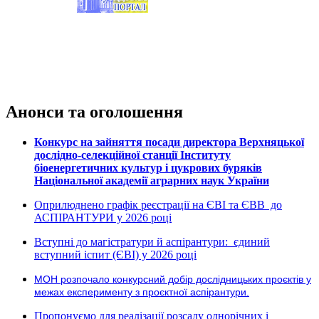
Анонси та оголошення
Конкурс на зайняття посади директора Верхняцької
дослідно-селекційної станції Інституту
біоенергетичних культур і цукрових буряків
Національної академії аграрних наук України
Оприлюднено графік реєстрації на ЄВІ та ЄВВ до
АСПІРАНТУРИ у 2026 році
Вступні до магістратури й аспірантури: єдиний
вступний іспит (ЄВІ) у 2026 році
МОН розпочало конкурсний добір дослідницьких проєктів у
межах експерименту з проєктної аспірантури.
Пропонуємо для реалізації розсаду однорічних і