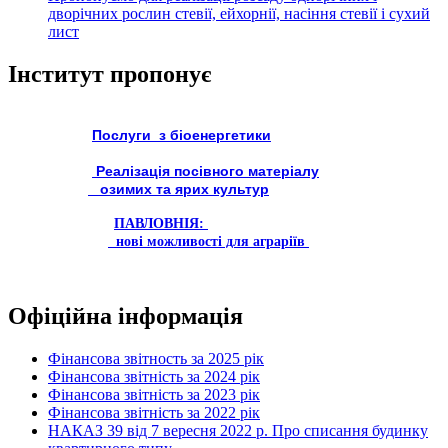
дворічних рослин стевії, ейхорнії, насіння стевії і сухий
лист
Інститут пропонує
Послуги з біоенергетики
Реалізація посівного матеріалу
озимих та ярих культур
ПАВЛОВНІЯ:
нові можливості для аграріїв
Офіційна інформація
Фінансова звітность за 2025 рік
Фінансова звітність за 2024 рік
Фінансова звітність за 2023 рік
Фінансова звітність за 2022 рік
НАКАЗ 39 від 7 вересня 2022 р. Про списання будинку