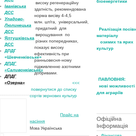
біоенергетики
високу регенераційну
Іванівська
здатність, рекомендована
ДСС
норма висіву 4-4,5
Уладово-
млн. шт/га, універсальний,
Люлинецька
придатний для
Реалізація посів
ДСС
вирощування по
матеріалу
Ялтушківська
різних попередниках,
озимих та ярих
ДСС
показує високу
культур
ДПДГ
ефективність при
«Шевченківське»
ранньовесня-ному
ДПДГ
підживленню азотними
«Саливонківське»
добривами.
ДПДГ
ПАВЛОВНІЯ:
«Озерна»
<<<
нові можливості
повернутися до списку
для аграріїв
_________________________
сортів зернових культур
Прайс на
Офіційна
насіння
Інформація
Українська
Мова
Фінансова