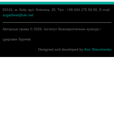
03141, м. Київ, вул. Клінічна, 25. Тел.: +38 044 275 50 00, E-mail:
sugarbeet@ukr.net
Авторські права © 2026, Інститут біоенергетичних культур і
цукрових буряків
Designed and developed by
Ihor Shevchenko