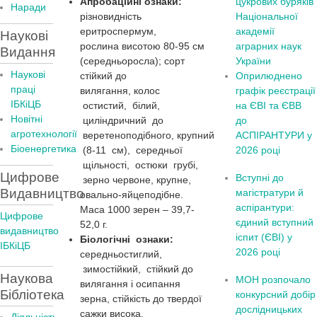
Апробаційні ознаки:
цукрових буряків
Наради
різновидність
Національної
еритроспермум,
академії
Наукові
рослина висотою 80-95 см
аграрних наук
Видання
(середньоросла); сорт
України
Наукові
стійкий до
Оприлюднено
праці
вилягання, колос
графік реєстрації
ІБКіЦБ
остистий, білий,
на ЄВІ та ЄВВ
Новітні
циліндричний до
до
агротехнології
веретеноподібного, крупний
АСПІРАНТУРИ у
Бiоенергетика
(8-11 см), середньої
2026 році
щільності, остюки грубі,
Цифрове
Вступні до
зерно червоне, крупне,
Видавництво
магістратури й
овально-яйцеподібне.
аспірантури:
Маса 1000 зерен – 39,7-
Цифрове
єдиний вступний
52,0 г.
видавництво
іспит (ЄВІ) у
Біологічні ознаки:
ІБКіЦБ
2026 році
середньостиглий,
зимостійкий, стійкий до
Наукова
МОН розпочало
вилягання і осипання
Бібліотека
конкурсний добір
зерна, стійкість до твердої
дослідницьких
сажки висока,