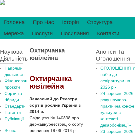
Головна
Про Нас
Історія
Структура
Мережа
Послуги
Посилання
Контакти
Охтирчанка
Наукова
Анонси Та
ювілейна
Діяльність
Оголошення
Напрями
ОГОЛОШЕННЯ п
діяльності
набір до
Охтирчанка
Фінансовані
аспірантури на
ювілейна
проєкти
2026 рік
Сорти та
24 вересня 2026
Занесений до Реєстру
гібриди
рок
у
науково-
сортів рослин України з
Стандарти
практична конфер
2014 р.
Патенти
культури в
Свідоцтво № 140838 про
Публікації
контексті
державнуреєстрацію сорту
декарбонізації»
Вчена
рослинвід 19.06.2014 р.
23 вересня 2026