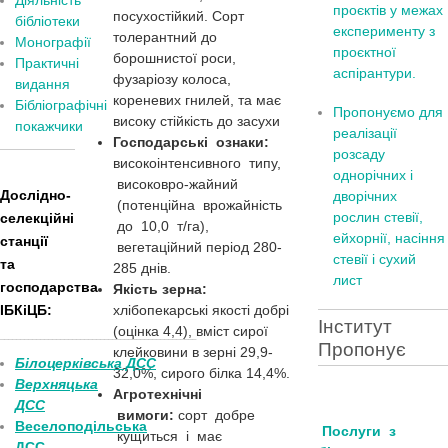
Діяльність
проєктів у межах
посухостійкий.
Сорт
бібліотеки
експерименту з
толерантний до
Монографії
проєктної
борошнистої роси,
Практичні
аспірантури.
фузаріозу колоса,
видання
кореневих гнилей, та має
Бібліографічні
Пропонуємо для
високу стійкість до засухи
покажчики
реалізації
Господарські ознаки:
розсаду
високоінтенсивного типу,
однорічних і
високовро-жайний
Дослідно-
дворічних
(потенційна врожайність
рослин стевії,
селекційні
до 10,0 т/га),
ейхорнії, насіння
станції
вегетаційний період 280-
стевії і сухий
та
285 днів.
лист
господарства
Якість зерна:
ІБКіЦБ:
хлібопекарські якості добрі
Інститут
(оцінка 4,4), вміст сирої
______________________
___________________________
Пропонує
клейковини в зерні 29,9-
Білоцерківська ДСС
32,0%, сирого білка 14,4%.
Верхняцька
Агротехнічні
ДСС
вимоги:
сорт добре
Веселоподільська
Послуги з
кущиться і має
ДСС