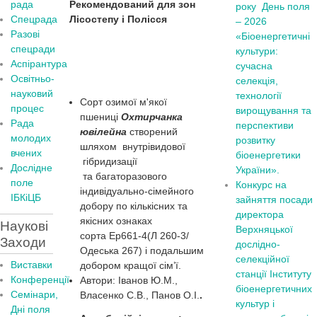
рада
Рекомендований для зон
року
День поля
Спецрада
Лісостепу і Полісся
– 2026
Разові
«Біоенергетичні
спецради
культури:
Аспірантура
сучасна
Освітньо-
селекція,
науковий
технології
Сорт озимої м'якої
процес
вирощування та
пшениці
Охтирчанка
Рада
перспективи
ювілейна
створений
молодих
розвитку
шляхом внутрівидової
вчених
біоенергетики
гібридизації
Дослідне
України».
та багаторазового
поле
Конкурс на
індивідуально-сімейного
ІБКіЦБ
зайняття посади
добору по кількісних та
директора
якісних ознаках
Наукові
Верхняцької
сорта Ер661-4(Л 260-3/
Заходи
дослідно-
Одеська 267) і подальшим
селекційної
Виставки
добором кращої сім’ї.
станції Інституту
Конференції
Автори: Іванов Ю.М.,
біоенергетичних
Семінари,
Власенко С.В., Панов О.І.
.
культур і
Дні поля