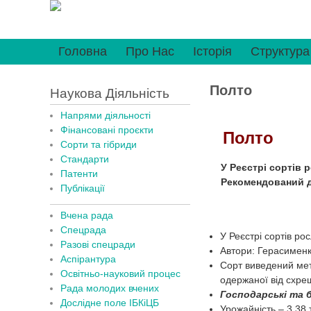
Головна
Про Нас
Історія
Структура
Полто
Наукова Діяльність
Напрями діяльності
Фінансовані проєкти
Полто
Сорти та гібриди
Стандарти
У Реєстрі сортів р
Патенти
Рекомендований дл
Публікації
Вчена рада
Спецрада
У Реєстрі сортів ро
Разові спецради
Автори: Герасименк
Аспірантура
Сорт виведений мет
Освітньо-науковий процес
одержаної від схре
Рада молодих вчених
Господарські та б
Дослідне поле ІБКіЦБ
Урожайність – 3,38 