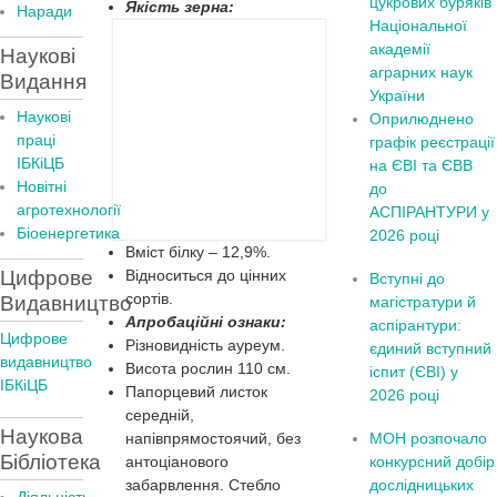
цукрових буряків
Якість зерна:
Наради
Національної
академії
Наукові
аграрних наук
Видання
України
Наукові
Оприлюднено
праці
графік реєстрації
ІБКіЦБ
на ЄВІ та ЄВВ
Новітні
до
агротехнології
АСПІРАНТУРИ у
Бiоенергетика
2026 році
Вміст білку – 12,9%.
Цифрове
Відноситься до цінних
Вступні до
сортів.
Видавництво
магістратури й
Апробаційні ознаки:
аспірантури:
Цифрове
Різновидність ауреум.
єдиний вступний
видавництво
Висота рослин 110 см.
іспит (ЄВІ) у
ІБКіЦБ
Папорцевий листок
2026 році
середній,
Наукова
напівпрямостоячий, без
МОН розпочало
Бібліотека
антоціанового
конкурсний добір
забарвлення. Стебло
дослідницьких