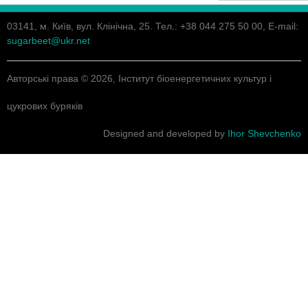
03141, м. Київ, вул. Клінічна, 25. Тел.: +38 044 275 50 00, E-mail:
sugarbeet@ukr.net
Авторські права © 2026, Інститут біоенергетичних культур і
цукрових буряків
Designed and developed by
Ihor Shevchenko