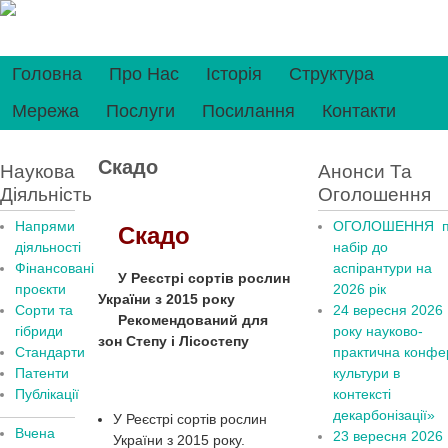
Головна
Про Нас
Історія
Структура
Мережа
Послуги
Посилання
Контакти
Скадо
Наукова
Анонси Та
Діяльність
Оголошення
Напрями
ОГОЛОШЕННЯ п
Скадо
діяльності
набір до
Фінансовані
аспірантури на
У Реєстрі сортів рослин
проєкти
2026 рік
України з 2015 року
Сорти та
24 вересня 2026
Рекомендований для
гібриди
рок
у
науково-
зон Степу і Лісостепу
Стандарти
практична конфер
Патенти
культури в
Публікації
контексті
декарбонізації»
У Реєстрі сортів рослин
Вчена
23 вересня 2026
України з 2015 року.