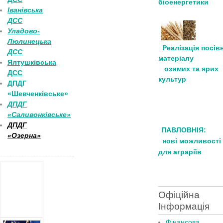
біоенергетики
Іванівська
ДСС
Уладово-
Люлинецька
Реалізація посів
ДСС
матеріалу
Ялтушківська
озимих та ярих
ДСС
культур
ДПДГ
«Шевченківське»
ДПДГ
«Саливонківське»
ДПДГ
ПАВЛОВНІЯ:
«Озерна»
нові можливості
для аграріїв
_________________________
Офіційна
Інформація
Фінансова