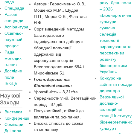
рада
року
День поля
Автори: Герасименко О.В.,
Спецрада
– 2026
Мошенко М.М., Шудря
Разові
«Біоенергетичні
П.П., Мороз О.В., Філатова
спецради
культури:
Н.Ф.
Аспірантура
сучасна
Сорт виведений методом
Освітньо-
селекція,
багаторазового
науковий
технології
індивідуального добору з
процес
вирощування та
гібридної популяції
Рада
перспективи
одержаної від
молодих
розвитку
схрещування сортів
вчених
біоенергетики
Веселоподолянське 694 і
Дослідне
України».
Миронівське 51.
поле
Конкурс на
Господарські та
ІБКіЦБ
зайняття посади
біологічні ознаки:
директора
Урожайність – 3,31т/га.
Наукові
Верхняцької
Середньостиглий.
Вегетаційний
Заходи
дослідно-
період - 87 діб.
селекційної
Посухостійкий, стійкий до
Виставки
станції Інституту
вилягання та осипання.
Конференції
біоенергетичних
Висока стійкість до сажки
Семінари,
культур і
та меланозу.
Дні поля