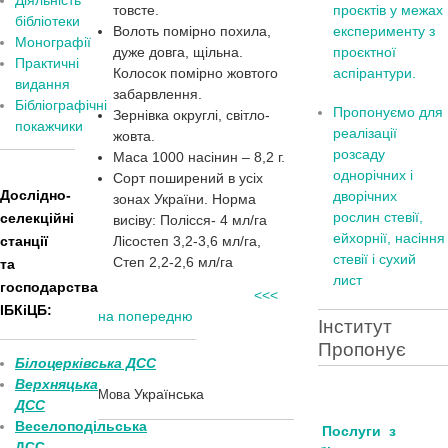
Діяльність
товсте.
проєктів у межах
бібліотеки
Волоть помірно похила,
експерименту з
Монографії
дуже довга, щільна.
проєктної
Практичні
Колосок помірно жовтого
аспірантури.
видання
забарвлення.
Бібліографічні
Пропонуємо для
Зернівка округлі, світло-
покажчики
реалізації
жовта.
розсаду
Маса 1000 насінин – 8,2 г.
однорічних і
Сорт поширений в усіх
Дослідно-
дворічних
зонах України. Норма
рослин стевії,
селекційні
висіву: Полісся- 4 мл/га
ейхорнії, насіння
станції
Лісостеп 3,2-3,6 мл/га,
стевії і сухий
Степ 2,2-2,6 мл/га
та
лист
господарства
<<<
ІБКіЦБ:
на попередню
Інститут
______________________
___________________________
Пропонує
Білоцерківська ДСС
Верхняцька
Українська
Мова
ДСС
Веселоподільська
Послуги з
ДСС