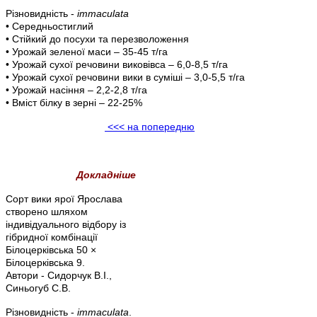
Різновидність -
immaculata
• Середньостиглий
• Стійкий до посухи та перезволоження
• Урожай зеленої маси – 35-45 т/га
• Урожай сухої речовини виковівса – 6,0-8,5 т/га
• Урожай сухої речовини вики в суміші – 3,0-5,5 т/га
• Урожай насіння – 2,2-2,8 т/га
• Вміст білку в зерні – 22-25%
<<< на попередню
Докладніше
Сорт вики ярої Ярослава
створено шляхом
індивідуального відбору із
гібридної комбінації
Білоцерківська 50 ×
Білоцерківська 9.
Автори - Сидорчук В.І.,
Синьогуб С.В.
Різновидність -
immaculata
.