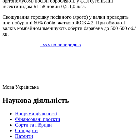
(фітономусом) посіви обробляють у фазі бутонізації
інсектицидом БІ–58 новий 0,5-1,0 л/га.
Скошування горошку посівного (ярого) у валки проводять
при побурінні 60% бобів жаткою ЖСБ 4.2. При обмолоті
валків комбайном зменшують оберти барабана до 500-600 об./
хв.
<<< на попередню
Мова
Українська
Наукова діяльність
Напрями діяльності
Фінансовані проєкти
Сорти та гібриди
Стандарти
Патенти