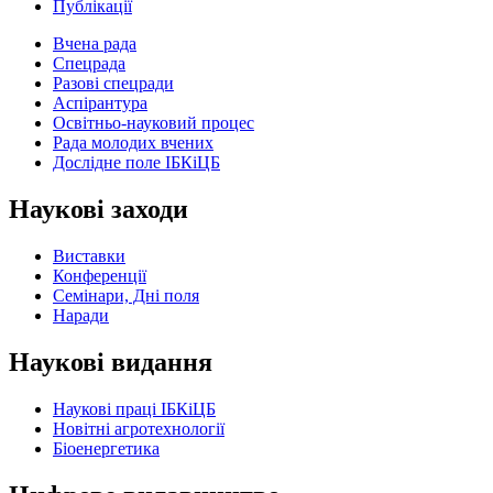
Публікації
Вчена рада
Спецрада
Разові спецради
Аспірантура
Освітньо-науковий процес
Рада молодих вчених
Дослідне поле ІБКіЦБ
Наукові заходи
Виставки
Конференції
Семінари, Дні поля
Наради
Наукові видання
Наукові праці ІБКіЦБ
Новітні агротехнології
Бiоенергетика