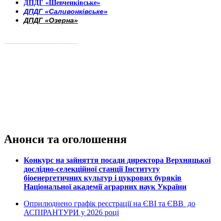
ДПДГ «Шевченківське»
ДПДГ «Саливонківське»
ДПДГ «Озерна»
_________________________
Анонси та оголошення
Конкурс на зайняття посади директора Верхняцької
дослідно-селекційної станції Інституту
біоенергетичних культур і цукрових буряків
Національної академії аграрних наук України
Оприлюднено графік реєстрації на ЄВІ та ЄВВ до
АСПІРАНТУРИ у 2026 році