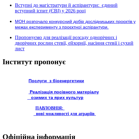
Вступні до магістратури й аспірантури: єдиний
вступний іспит (ЄВІ) у 2026 році
МОН розпочало конкурсний добір дослідницьких проєктів у
межах експерименту з проєктної аспірантури.
Пропонуємо для реалізації розсаду однорічних і
дворічних рослин стевії, ейхорнії, насіння стевії і сухий
лист
Інститут пропонує
Послуги з біоенергетики
Реалізація посівного матеріалу
озимих та ярих культур
ПАВЛОВНІЯ:
нові можливості для аграріїв
Офіційна інформація