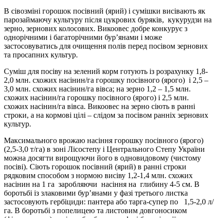
В сівозміні горошок посівний (ярий) і сумішки висівають як
парозаймаючу культуру після цукрових буряків, кукурудзи на
зерно, зернових колосових. Викоовес добре конкурує з
однорічними і багаторічними бур’янами і може
застосовуватись для очищення полів перед посівом зернових
та просапних культур.
Суміш для посіву на зелений корм готують із розрахунку 1,8-
2,0 млн. схожих насінин/га горошку посівного (ярого) і 2,5 –
3,0 млн. схожих насінин/га вівса; на зерно 1,2 – 1,5 млн.
схожих насінин/га горошку посівного (ярого) і 2,5 млн.
схожих насінин/га вівса. Викоовес на зерно сіють в ранні
строки, а на кормові цілі – слідом за посівом ранніх зернових
культур.
Максимального врожаю насіння горошку посівного (ярого)
(2,5-3,0 т/га) в зоні Лісостепу і Центрального Степу України
можна досягти вирощуючи його в одновидовому (чистому
посіві). Сіють горошок посівний (ярий) в ранні строки
рядковим способом з нормою висіву 1,2-1,4 млн. схожих
насінин на 1 га заробляючи насіння на глибину 4-5 см. В
боротьбі із злаковими бур’янами у фазі третього листка
застосовують гербіциди: пантера або тарга-супер по 1,5-2,0 л/
га. В боротьбі з попелицею та листовим довгоносиком