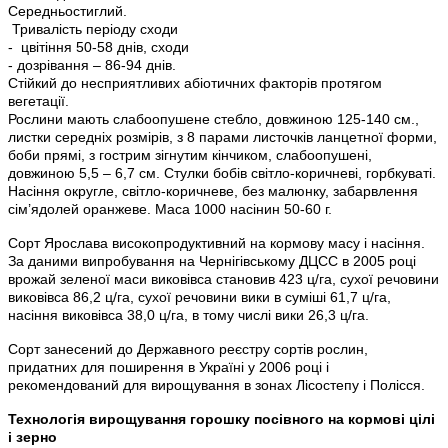
Середньостиглий.
Тривалість періоду сходи
- цвітіння 50-58 днів, сходи
- дозрівання – 86-94 днів.
Стійкий до несприятливих абіотичних факторів протягом
вегетації.
Рослини мають слабоопушене стебло, довжиною 125-140 см.,
листки середніх розмірів, з 8 парами листочків ланцетної форми,
боби прямі, з гострим зігнутим кінчиком, слабоопушені,
довжиною 5,5 – 6,7 см. Стулки бобів світло-коричневі, горбкуваті.
Насіння округле, світло-коричневе, без малюнку, забарвлення
сім’ядолей оранжеве. Маса 1000 насінин 50-60 г.
Сорт Ярослава високопродуктивний на кормову масу і насіння.
За даними випробування на Чернігівському ДЦСС в 2005 році
врожай зеленої маси виковівса становив 423 ц/га, сухої речовини
виковівса 86,2 ц/га, сухої речовини вики в суміші 61,7 ц/га,
насіння виковівса 38,0 ц/га, в тому числі вики 26,3 ц/га.
Сорт занесений до Державного реєстру сортів рослин,
придатних для поширення в Україні у 2006 році і
рекомендований для вирощування в зонах Лісостепу і Полісся.
Технологія вирощування горошку посівного на кормові цілі
і зерно